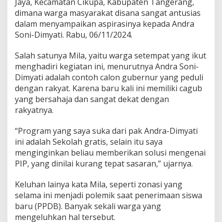
Jaya, Kecamatan Cikupa, Kabupaten Tangerang,
G
r
dimana warga masyarakat disana sangat antusias
a
dalam menyampaikan aspirasinya kepada Andra
t
Soni-Dimyati. Rabu, 06/11/2024.
i
s
Salah satunya Mila, yaitu warga setempat yang ikut
,
W
menghadiri kegiatan ini, menurutnya Andra Soni-
a
Dimyati adalah contoh calon gubernur yang peduli
r
dengan rakyat. Karena baru kali ini memiliki cagub
g
yang bersahaja dan sangat dekat dengan
a
P
rakyatnya.
a
s
“Program yang saya suka dari pak Andra-Dimyati
i
ini adalah Sekolah gratis, selain itu saya
r
menginginkan beliau memberikan solusi mengenai
J
a
PIP, yang dinilai kurang tepat sasaran,” ujarnya.
y
a
Keluhan lainya kata Mila, seperti zonasi yang
I
selama ini menjadi polemik saat penerimaan siswa
n
baru (PPDB). Banyak sekali warga yang
g
i
mengeluhkan hal tersebut.