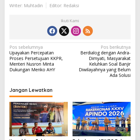
Writer: Muhtadin
Editor: Redaksi
Ikuti Kami
N
Pos sebelumnya
Pos berikutnya
Upayakan Percepatan
Berdialog dengan Andra-
a
Proses Persetujuan KKPR,
Dimyati, Masyarakat
v
Menteri Nusron Minta
Keluhkan Soal Banjir
Dukungan Menko AHY
Diwilayahnya yang Belum
i
Ada Solusi
g
Jangan Lewatkan
a
s
i
p
o
s