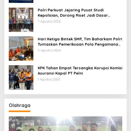
Polri Perkuat Jejaring Pusat Studi
Kepolisian, Dorong Riset Jadi Dasar
Kebijakan dan Inovasi
7 Agustus 2026
Hari Ketiga Bintek SMP, Tim Baharkam Polri
Tuntaskan Pemeriksaan Pola Pengamanan
Pertamina Patra Niaga Jabar
5 Agustus 2026
KPK Tahan Empat Tersangka Korupsi Komisi
Asuransi Kapal PT Pelni
1 Agustus 2026
Olahraga