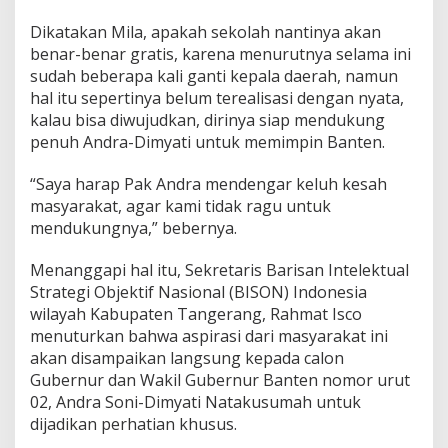
n
k
Dikatakan Mila, apakah sekolah nantinya akan
a
benar-benar gratis, karena menurutnya selama ini
n
sudah beberapa kali ganti kepala daerah, namun
P
I
hal itu sepertinya belum terealisasi dengan nyata,
P
kalau bisa diwujudkan, dirinya siap mendukung
D
penuh Andra-Dimyati untuk memimpin Banten.
a
p
“Saya harap Pak Andra mendengar keluh kesah
a
t
masyarakat, agar kami tidak ragu untuk
M
mendukungnya,” bebernya.
e
r
Menanggapi hal itu, Sekretaris Barisan Intelektual
a
Strategi Objektif Nasional (BISON) Indonesia
t
a
wilayah Kabupaten Tangerang, Rahmat Isco
menuturkan bahwa aspirasi dari masyarakat ini
akan disampaikan langsung kepada calon
Gubernur dan Wakil Gubernur Banten nomor urut
02, Andra Soni-Dimyati Natakusumah untuk
dijadikan perhatian khusus.