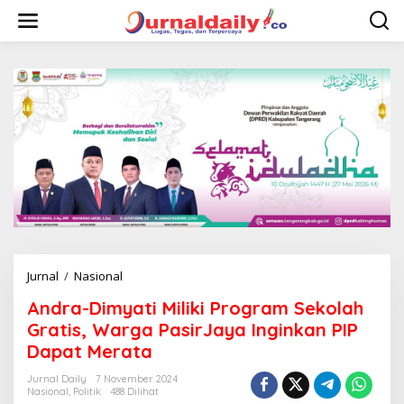
L
e
w
a
t
i
k
e
k
o
n
t
e
n
Jurnal
/
Nasional
A
n
Andra-Dimyati Miliki Program Sekolah
d
r
Gratis, Warga PasirJaya Inginkan PIP
a
Dapat Merata
-
D
Jurnal Daily
7 November 2024
i
Nasional
,
Politik
488 Dilihat