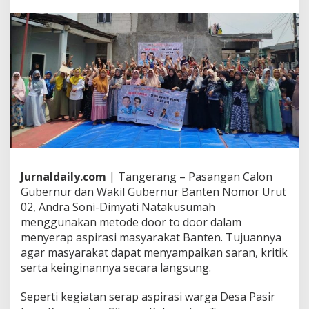
m
y
a
t
i
M
i
l
i
k
i
P
r
o
g
Jurnaldaily.com
| Tangerang – Pasangan Calon
r
Gubernur dan Wakil Gubernur Banten Nomor Urut
a
02, Andra Soni-Dimyati Natakusumah
m
menggunakan metode door to door dalam
S
menyerap aspirasi masyarakat Banten. Tujuannya
e
k
agar masyarakat dapat menyampaikan saran, kritik
o
serta keinginannya secara langsung.
l
a
Seperti kegiatan serap aspirasi warga Desa Pasir
h