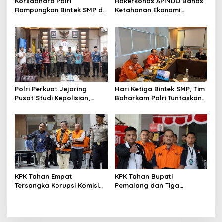
Korsabhara Polri
Rakerkonas APINDO Bahas
Rampungkan Bintek SMP di
Ketahanan Ekonomi
Pertamina Jabar, Nilai
Nasional, IMO Indonesia
Pengamanan Capai 88,44
Soroti Pentingnya
Persen
Kolaborasi Lintas Sektor
Polri Perkuat Jejaring
Hari Ketiga Bintek SMP, Tim
Pusat Studi Kepolisian,
Baharkam Polri Tuntaskan
Dorong Riset Jadi Dasar
Pemeriksaan Pola
Kebijakan dan Inovasi
Pengamanan Pertamina
Patra Niaga Jabar
KPK Tahan Empat
KPK Tahan Bupati
Tersangka Korupsi Komisi
Pemalang dan Tiga
Asuransi Kapal PT Pelni
Tersangka dalam Kasus
Dugaan Pemerasan