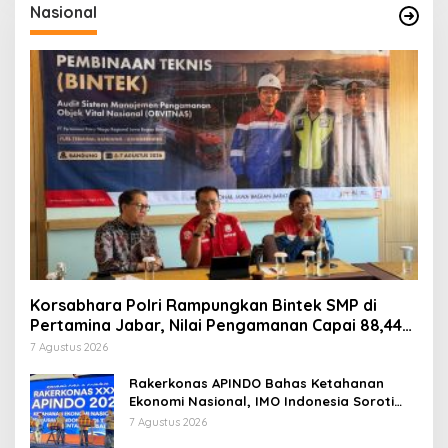
Nasional
Korsabhara Polri Rampungkan Bintek SMP di
Pertamina Jabar, Nilai Pengamanan Capai 88,44
Persen
7 Agustus 2026
Rakerkonas APINDO Bahas Ketahanan
Ekonomi Nasional, IMO Indonesia Soroti
Pentingnya Kolaborasi Lintas Sektor
7 Agustus 2026