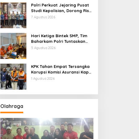
Polri Perkuat Jejaring Pusat
Studi Kepolisian, Dorong Riset
Jadi Dasar Kebijakan dan
7 Agustus 2026
Inovasi
Hari Ketiga Bintek SMP, Tim
Baharkam Polri Tuntaskan
Pemeriksaan Pola
5 Agustus 2026
Pengamanan Pertamina
Patra Niaga Jabar
KPK Tahan Empat Tersangka
Korupsi Komisi Asuransi Kapal
PT Pelni
1 Agustus 2026
Olahraga