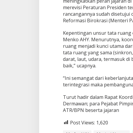
meningkatkan peran jajaran di 
g
merevisi Peraturan Presiden 
a
rancangannya sudah disetujui
n
Reformasi Birokrasi (Menteri P
M
e
n
Kepentingan unsur tata ruang 
k
Menko AHY. Menurutnya, koordi
o
ruang menjadi kunci utama dar
A
tata ruang yang sama (sinkron,
H
Y
darat, laut, udara, termasuk di
baik,” ucapnya.
“Ini semangat dari keberlanjut
terintegrasi maka pembangunan
Turut hadir dalam Rapat Koordi
Dermawan; para Pejabat Pimpi
ATR/BPN beserta jajaran
Post Views:
1,620