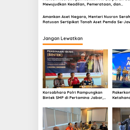
s
Mewujudkan Keadilan, Pemerataan, dan
Kesinambungan Ekonomi
Amankan Aset Negara, Menteri Nusron Sera
Ratusan Sertipikat Tanah Aset Pemda Se-Ja
Tengah
Jangan Lewatkan
Korsabhara Polri Rampungkan
Rakerko
Bintek SMP di Pertamina Jabar,
Ketahana
Nilai Pengamanan Capai 88,44
IMO Indo
Persen
Kolabora