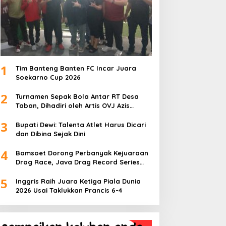
1
Tim Banteng Banten FC Incar Juara
Soekarno Cup 2026
2
Turnamen Sepak Bola Antar RT Desa
Taban, Dihadiri oleh Artis OVJ Azis
Gagap, RT 001 Raih Kemenangan
3
Bupati Dewi: Talenta Atlet Harus Dicari
dan Dibina Sejak Dini
4
Bamsoet Dorong Perbanyak Kejuaraan
Drag Race, Java Drag Record Series
2026 Jadi Ajang Pembinaan Talenta
5
Muda
Inggris Raih Juara Ketiga Piala Dunia
2026 Usai Taklukkan Prancis 6-4