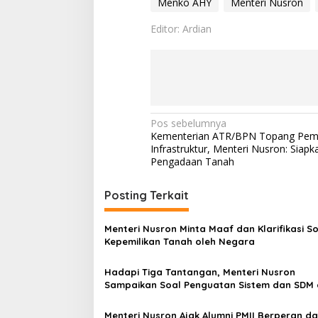
Menko AHY
Menteri Nusron
Editor: Ardian
N
Pos sebelumnya
Kementerian ATR/BPN Topang Pe
a
Infrastruktur, Menteri Nusron: Siapk
v
Pengadaan Tanah
i
Posting Terkait
g
a
Menteri Nusron Minta Maaf dan Klarifikasi So
s
Kepemilikan Tanah oleh Negara
i
Hadapi Tiga Tantangan, Menteri Nusron
p
Sampaikan Soal Penguatan Sistem dan SDM 
Hadapan Jajaran Kanwil BPN Provinsi Sulut
o
Menteri Nusron Ajak Alumni PMII Berperan d