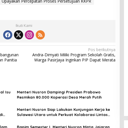
Upayakan Percepatan Proses Persetujuan KKPR
Ikuti Kami
Pos berikutnya
mbangunan
Andra-Dimyati Miliki Program Sekolah Gratis,
an Panitia
Warga PasirJaya Inginkan PIP Dapat Merata
al Isu
Menteri Nusron Dampingi Presiden Prabowo
Resmikan 80.000 Koperasi Desa Merah Putih
Menteri Nusron Siap Lakukan Kunjungan Kerja ke
di
Sulawesi Utara untuk Perkuat Kolaborasi Lintas
Sektor
alam
Rapim Semester I, Menteri Nusron Minta Jajaran