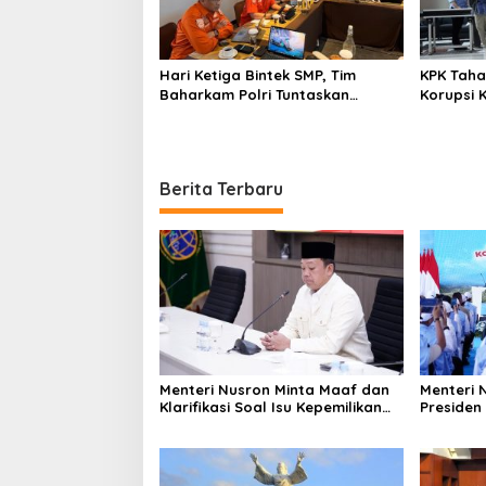
Hari Ketiga Bintek SMP, Tim
KPK Taha
Baharkam Polri Tuntaskan
Korupsi 
Pemeriksaan Pola Pengamanan
Pelni
Pertamina Patra Niaga Jabar
Berita Terbaru
Menteri Nusron Minta Maaf dan
Menteri 
Klarifikasi Soal Isu Kepemilikan
Presiden
Tanah oleh Negara
80.000 K
Putih