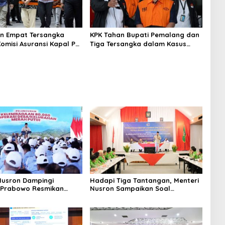
n Empat Tersangka
KPK Tahan Bupati Pemalang dan
Komisi Asuransi Kapal PT
Tiga Tersangka dalam Kasus
Dugaan Pemerasan
Nusron Dampingi
Hadapi Tiga Tantangan, Menteri
 Prabowo Resmikan
Nusron Sampaikan Soal
operasi Desa Merah
Penguatan Sistem dan SDM di
Hadapan Jajaran Kanwil BPN
Provinsi Sulut