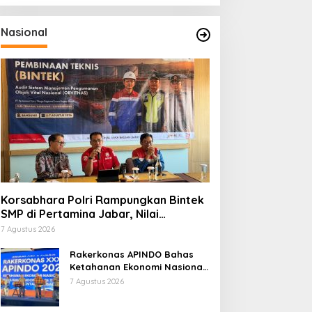
Nasional
Korsabhara Polri Rampungkan Bintek
SMP di Pertamina Jabar, Nilai
Pengamanan Capai 88,44 Persen
7 Agustus 2026
Rakerkonas APINDO Bahas
Ketahanan Ekonomi Nasional,
IMO Indonesia Soroti
7 Agustus 2026
Pentingnya Kolaborasi Lintas
Sektor