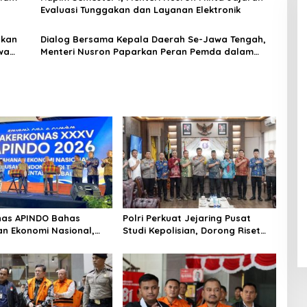
Evaluasi Tunggakan dan Layanan Elektronik
hkan
Dialog Bersama Kepala Daerah Se-Jawa Tengah,
wa
Menteri Nusron Paparkan Peran Pemda dalam
Mendukung Paradigma Administrasi Pertanahan
Modern
nas APINDO Bahas
Polri Perkuat Jejaring Pusat
n Ekonomi Nasional,
Studi Kepolisian, Dorong Riset
nesia Soroti Pentingnya
Jadi Dasar Kebijakan dan Inovasi
si Lintas Sektor