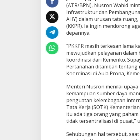
R
(ATR/BPN), Nusron Wahid mint
,
Infrastruktur dan Pembanguna
M
AHY) dalam urusan tata ruang,
e
(KKPR). Ia ingin mendorong aga
n
t
depannya.
e
r
“PKKPR masih terkesan lama ka
i
mewujudkan pelayanan dalam hal
N
koordinasi dari Kemenko. Sup
u
s
Pertanahan ditambah tentang r
r
Koordinasi di Aula Prona, Keme
o
n
Menteri Nusron menilai upaya
M
kemampuan sumber daya manus
i
n
penguatan kelembagaan interna
t
Tata Kerja (SOTK) Kementerian
a
itu ada tiga orang yang paham 
D
tidak tersentralisasi di pusat,” 
u
k
u
Sehubungan hal tersebut, saa
n