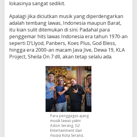
p
lokasinya sangat sedikit.
k
a
Apalagi jika diciutkan musik yang diperdengarkan
n
adalah tembang lawas, Indonesia maupun Barat,
K
e
itu kian sulit ditemukan di sini. Padahal para
m
penggemar hits lawas Indonesia era tahun 1970-an
b
seperti D’Llyod, Panbers, Koes Plus, God Bless,
a
hingga era 2000-an macam Java Jive, Dewa 19, KLA
l
Project, Sheila On 7 dll, akan tetap selalu ada.
i
M
u
s
i
k
J
a
d
o
e
Para penggagas ajang
l
musik lawas yakni
K
Aston Serang, G2
o
Entertainment dan
t
musisi Kota Serang,