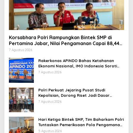
Korsabhara Polri Rampungkan Bintek SMP di
Pertamina Jabar, Nilai Pengamanan Capai 88,44
Persen
7 Agustus 2026
Rakerkonas APINDO Bahas Ketahanan
Ekonomi Nasional, IMO Indonesia Soroti
Pentingnya Kolaborasi Lintas Sektor
7 Agustus 2026
Polri Perkuat Jejaring Pusat Studi
Kepolisian, Dorong Riset Jadi Dasar
Kebijakan dan Inovasi
7 Agustus 2026
Hari Ketiga Bintek SMP, Tim Baharkam Polri
Tuntaskan Pemeriksaan Pola Pengamanan
Pertamina Patra Niaga Jabar
5 Agustus 2026