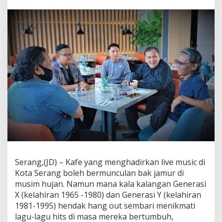
a
n
g
d
a
n
G
2
E
n
t
e
r
t
a
i
n
m
Serang,(JD) – Kafe yang menghadirkan live music di
e
n
Kota Serang boleh bermunculan bak jamur di
t
musim hujan. Namun mana kala kalangan Generasi
H
X (kelahiran 1965 -1980) dan Generasi Y (kelahiran
i
1981-1995) hendak hang out sembari menikmati
d
u
lagu-lagu hits di masa mereka bertumbuh,