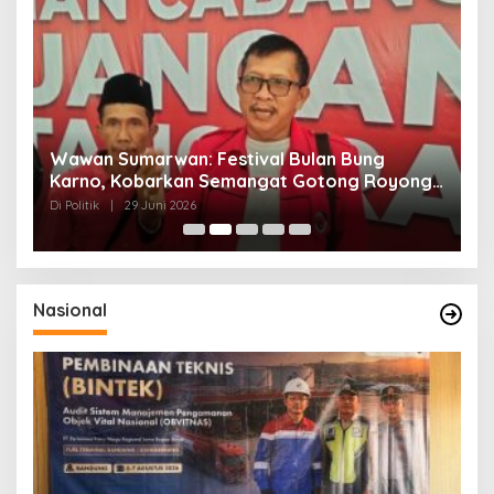
n
Wawan Sumarwan: Festival Bulan Bung
D
ga
Karno, Kobarkan Semangat Gotong Royong
H
dan Kepedulian Sosial
F
Di Politik
|
29 Juni 2026
Di 
Nasional