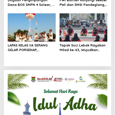
Dana BOS SMPN 4 Solear, L
PWI dan SMSI Pandeglang,
Tamba: Ada Anggaran
Momentum Percepat
Janggal Hingga Ratusan
Konferensi Organisasi
Juta
LAPAS KELAS IIA SERANG
Tapak Suci Lebak Rayakan
GELAR PORSENAP,
Milad ke-63, Wujudkan
WUJUDKAN SPORTIFITAS
Pendekar Berkarakter
DAN KEBERSAMAAN
Menuju Kancah Dunia