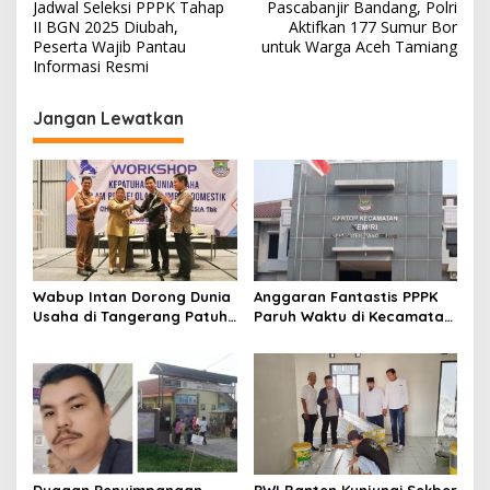
Jadwal Seleksi PPPK Tahap
Pascabanjir Bandang, Polri
a
II BGN 2025 Diubah,
Aktifkan 177 Sumur Bor
v
Peserta Wajib Pantau
untuk Warga Aceh Tamiang
Informasi Resmi
i
g
Jangan Lewatkan
a
s
i
p
o
s
Wabup Intan Dorong Dunia
Anggaran Fantastis PPPK
Usaha di Tangerang Patuh
Paruh Waktu di Kecamatan
Kelola Limbah Domestik
Kemiri Tembus Rp286 Juta,
Kaperwil Banten Soroti
Minim Transparansi
Dugaan Penyimpangan
PWI Banten Kunjungi Sekber