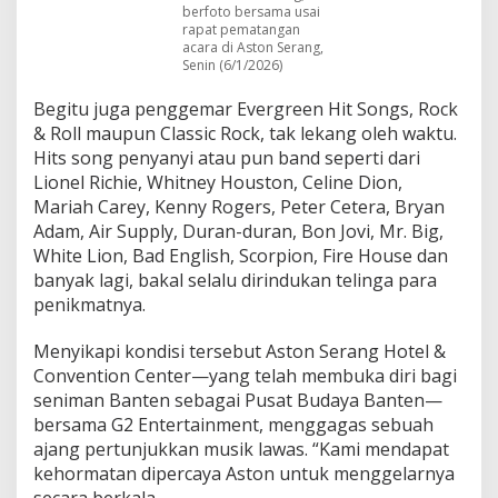
a
berfoto bersama usai
S
rapat pematangan
e
acara di Aston Serang,
Senin (6/1/2026)
r
a
n
Begitu juga penggemar Evergreen Hit Songs, Rock
g
& Roll maupun Classic Rock, tak lekang oleh waktu.
Hits song penyanyi atau pun band seperti dari
Lionel Richie, Whitney Houston, Celine Dion,
Mariah Carey, Kenny Rogers, Peter Cetera, Bryan
Adam, Air Supply, Duran-duran, Bon Jovi, Mr. Big,
White Lion, Bad English, Scorpion, Fire House dan
banyak lagi, bakal selalu dirindukan telinga para
penikmatnya.
Menyikapi kondisi tersebut Aston Serang Hotel &
Convention Center—yang telah membuka diri bagi
seniman Banten sebagai Pusat Budaya Banten—
bersama G2 Entertainment, menggagas sebuah
ajang pertunjukkan musik lawas. “Kami mendapat
kehormatan dipercaya Aston untuk menggelarnya
secara berkala.