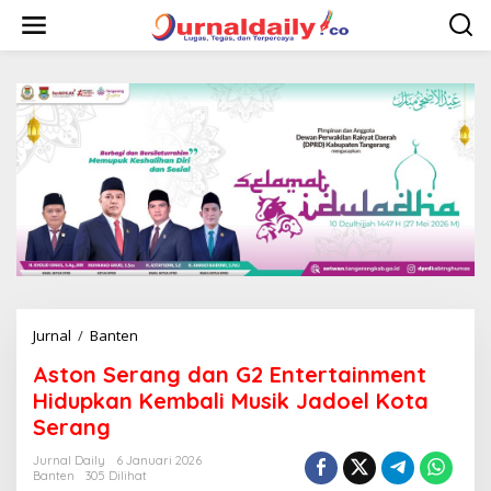
L
e
w
a
t
i
k
e
k
o
n
t
e
n
Jurnal
/
Banten
A
s
Aston Serang dan G2 Entertainment
t
o
Hidupkan Kembali Musik Jadoel Kota
n
Serang
S
e
Jurnal Daily
6 Januari 2026
r
Banten
305 Dilihat