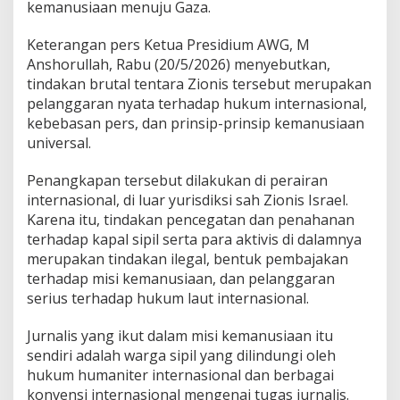
u
kemanusiaan menuju Gaza.
m
u
Keterangan pers Ketua Presidium AWG, M
d
Anshorullah, Rabu (20/5/2026) menyebutkan,
F
tindakan brutal tentara Zionis tersebut merupakan
l
o
pelanggaran nyata terhadap hukum internasional,
t
kebebasan pers, dan prinsip-prinsip kemanusiaan
i
universal.
l
l
Penangkapan tersebut dilakukan di perairan
a
o
internasional, di luar yurisdiksi sah Zionis Israel.
l
Karena itu, tindakan pencegatan dan penahanan
e
terhadap kapal sipil serta para aktivis di dalamnya
h
merupakan tindakan ilegal, bentuk pembajakan
Z
i
terhadap misi kemanusiaan, dan pelanggaran
o
serius terhadap hukum laut internasional.
n
i
Jurnalis yang ikut dalam misi kemanusiaan itu
s
sendiri adalah warga sipil yang dilindungi oleh
I
s
hukum humaniter internasional dan berbagai
r
konvensi internasional mengenai tugas jurnalis.