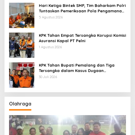
Hari Ketiga Bintek SMP, Tim Baharkam Polri
Tuntaskan Pemeriksaan Pola Pengamanan
Pertamina Patra Niaga Jabar
5 Agustus 2026
KPK Tahan Empat Tersangka Korupsi Komisi
Asuransi Kapal PT Pelni
1 Agustus 2026
KPK Tahan Bupati Pemalang dan Tiga
Tersangka dalam Kasus Dugaan
Pemerasan
30 Juli 2026
Olahraga