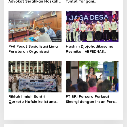
Advokat Serahkan Naskah
Tuntut Tangani
RPUU Advokat Kementerian
Pelanggaran Sumpah
Hukum RI
Jabatan
PWI Pusat Sosialisasi Lima
Hashim Djojohadikusumo
Peraturan Organisasi
Resmikan ABPEDNAS
Srikandi Perempuan
Perkuat Ketahanan
Nasional dari Desa
Rihlah Ilmiah Santri
PT BRI Persero Perkuat
Qurrotu Nafsin ke Istana
Sinergi dengan Insan Pers
Negara, Perpusnas, Monas,
Melalui Media Gathering
dan Istiqlal Berlangsung
BRI Region
Penuh Kesan