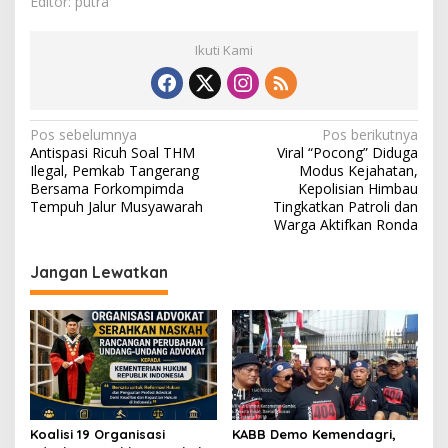
Editor: putra
Ikuti Kami
N
Pos sebelumnya
Pos berikutnya
Antispasi Ricuh Soal THM
Viral “Pocong” Diduga
a
Ilegal, Pemkab Tangerang
Modus Kejahatan,
v
Bersama Forkompimda
Kepolisian Himbau
Tempuh Jalur Musyawarah
Tingkatkan Patroli dan
i
Warga Aktifkan Ronda
g
Jangan Lewatkan
a
s
i
p
o
s
Koalisi 19 Organisasi
KABB Demo Kemendagri,