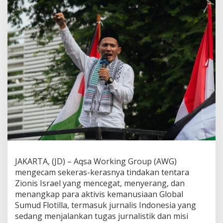
P
e
n
a
n
g
k
a
p
a
n
A
k
t
i
v
i
s
JAKARTA, (JD) – Aqsa Working Group (AWG)
G
l
mengecam sekeras-kerasnya tindakan tentara
o
Zionis Israel yang mencegat, menyerang, dan
b
menangkap para aktivis kemanusiaan Global
a
Sumud Flotilla, termasuk jurnalis Indonesia yang
l
sedang menjalankan tugas jurnalistik dan misi
S