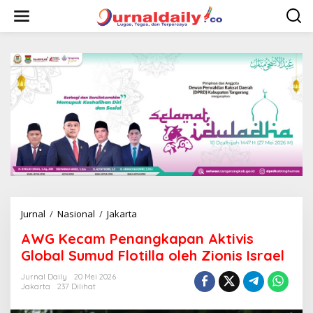
L
e
w
a
t
i
k
e
k
o
n
t
e
n
Jurnal
/
Nasional
/
Jakarta
A
W
AWG Kecam Penangkapan Aktivis
G
K
Global Sumud Flotilla oleh Zionis Israel
e
c
Jurnal Daily
20 Mei 2026
Jakarta
237 Dilihat
a
m