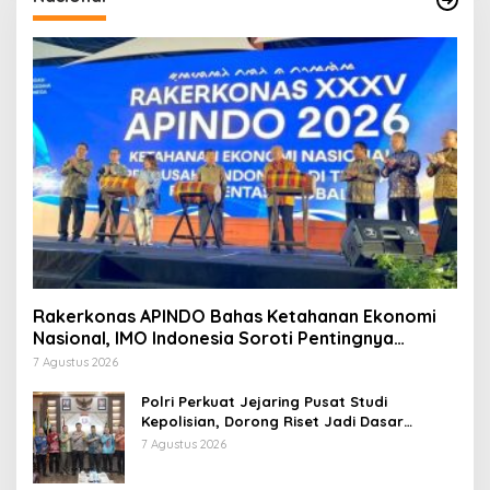
Rakerkonas APINDO Bahas Ketahanan Ekonomi
Nasional, IMO Indonesia Soroti Pentingnya
Kolaborasi Lintas Sektor
7 Agustus 2026
Polri Perkuat Jejaring Pusat Studi
Kepolisian, Dorong Riset Jadi Dasar
Kebijakan dan Inovasi
7 Agustus 2026