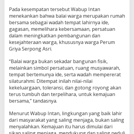
S
i
Pada kesempatan tersebut Wabup Intan
l
menekankan bahwa balai warga merupakan rumah
a
bersama sebagai wadah tempat lahirnya ide,
t
gagasan, memelihara kebersamaan, persatuan
u
r
dalam meningkatkan pembangunan dan
a
kesejahteraan warga, khususnya warga Perum
h
Griya Serpong Asri.
m
i
“Balai warga bukan sekadar bangunan fisik,
melainkan simbol persatuan, ruang musyawarah,
tempat bertemunya ide, serta wadah mempererat
silaturahmi. Ditempat inilah nilai-nilai
kekeluargaan, toleransi, dan gotong royong akan
terus tumbuh dan terpelihara, untuk kemajuan
bersama,” tandasnya.
Menurut Wabup Intan, lingkungan yang baik lahir
dari masyarakat yang saling menjaga, bukan saling
menyalahkan. Kemajuan itu harus dimulai dari
sikap saling menjaga, mendukung dan saling peduli