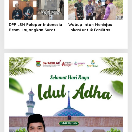
DPP LSM Pelopor Indonesia
Wabup Intan Meninjau
Resmi Layangkan Surat
Lokasi untuk Fasilitas
Klarifikasi untuk
Pengelolaan Sampah di
Management Ecohome dan
Tigaraksa
BNK