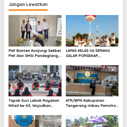
Jangan Lewatkan
a
s
i
p
o
s
PWI Banten Kunjungi Sekber
LAPAS KELAS IIA SERANG
PWI dan SMSI Pandeglang,
GELAR PORSENAP,
Momentum Percepat
WUJUDKAN SPORTIFITAS
Konferensi Organisasi
DAN KEBERSAMAAN
Tapak Suci Lebak Rayakan
ATR/BPN Kabupaten
Milad ke-63, Wujudkan
Tangerang Imbau Pemohon
Pendekar Berkarakter
Aktif Pantau dan Laporkan
Menuju Kancah Dunia
Berkas Mandek