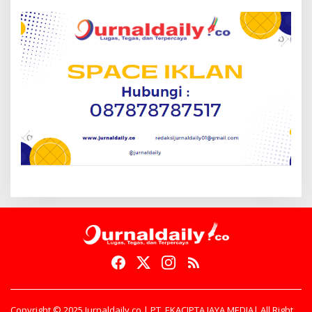
Copyright © 2025 Jurnaldaily.co | PT. EKACIPTA JAYA MEDIA| All Right