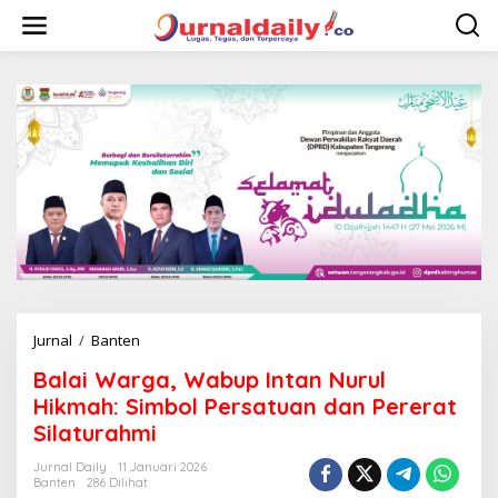
L
e
w
a
t
i
k
e
k
o
n
t
e
n
Jurnal
/
Banten
B
a
Balai Warga, Wabup Intan Nurul
l
a
Hikmah: Simbol Persatuan dan Pererat
i
Silaturahmi
W
a
Jurnal Daily
11 Januari 2026
r
Banten
286 Dilihat