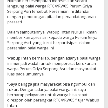
Hikmah berkesempatan meresmikan secara
S
i
langsung balai warga RT04/RW05 Perum Griya
m
Serpong Asri tersebut. Peresmian ini ditandai
b
dengan pemotongan pita dan penandatanganan
o
prasasti.
l
P
e
Dalam sambutannya, Wabup Intan Nurul Hikmah
r
memberikan apresiasi kepada warga Perum Griya
s
Serpong Asri, yang turut berpartisipasi dalam
a
peresmian balai warga ini.
t
u
a
Wabup Intan berharap, dengan adanya balai warga
n
ini menjadi wadah untuk mempererat kerukunan
d
warga Perum Griya Serpong Asri dan masyarakat
a
luas pada umumnya.
n
P
e
“Saya bangga jika masyarakat bisa ngumpul dan
r
rukun. Dengan adanya balai warga ini, saya
e
berharap pelayanan untuk warga bisa cepat
r
direspon oleh perangkat RT04/RW05,” ujar Wabup
a
Intan.
t