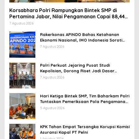
Korsabhara Polri Rampungkan Bintek SMP di
Pertamina Jabar, Nilai Pengamanan Capai 88,44
Persen
7 Agustus 2026
Rakerkonas APINDO Bahas Ketahanan
Ekonomi Nasional, IMO Indonesia Soroti
Pentingnya Kolaborasi Lintas Sektor
7 Agustus 2026
Polri Perkuat Jejaring Pusat Studi
Kepolisian, Dorong Riset Jadi Dasar
Kebijakan dan Inovasi
7 Agustus 2026
Hari Ketiga Bintek SMP, Tim Baharkam Polri
Tuntaskan Pemeriksaan Pola Pengamanan
Pertamina Patra Niaga Jabar
5 Agustus 2026
KPK Tahan Empat Tersangka Korupsi Komisi
Asuransi Kapal PT Pelni
1 Agustus 2026