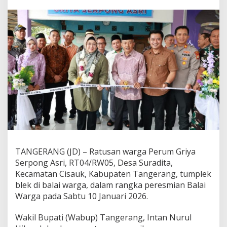
g
a
,
W
a
b
u
p
I
n
t
a
n
N
u
r
u
TANGERANG (JD) – Ratusan warga Perum Griya
l
Serpong Asri, RT04/RW05, Desa Suradita,
H
Kecamatan Cisauk, Kabupaten Tangerang, tumplek
i
k
blek di balai warga, dalam rangka peresmian Balai
m
Warga pada Sabtu 10 Januari 2026.
a
h
Wakil Bupati (Wabup) Tangerang, Intan Nurul
: