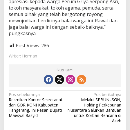
apresiasi kepada warga Perum Griya Serpong Asri,
tokoh masyarakat, tokoh agama, pemuda, serta
semua pihak yang telah bergotong royong
mewujudkan berdirinya balai warga ini. Rawat dan
jaga balai warga ini dengan sebaik-baiknya,”
pungkasnya.
Post Views:
286
Writer: Herman
Ikuti Kami
N
Pos sebelumnya
Pos berikutnya
Resmikan Kantor Sekretariat
Melalui SPBUN–SGN,
a
dan GOR KONI Kabupaten
Holding Perkebunan
v
Tangerang, Ini Pesan Bupati
Nusantara Salurkan Bantuan
Maesyal Rasyid
untuk Korban Bencana di
i
Aceh
g