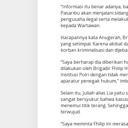
“Informasi itu benar adanya, b
Pasaribu akan menjalani sidan
pengusaha ilegal serta melaku
kepada Wartawan.
Harapannya kata Anugerah, Brig
yang setimpal. Karena akibat d
korban kriminalisasi dan dij
“Saya berharap dia diberikan 
dilakukan oleh Brigadir Fhilip
Institusi Polri dengan tidak m
aparatur penegak hukum,” imb
Selain itu, Juliah alias Lia yai
sangat bersyukur bahwa kasus B
menemui titik terang. Sehingg
terwujud.
“Saya meminta Fhilip ini meras