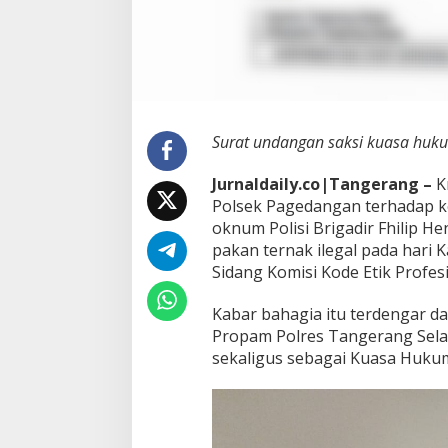
a
n
i
S
i
d
a
n
Surat undangan saksi kuasa hu
g
E
J
urnaldaily.co|Tangerang –
Kr
t
Polsek Pagedangan terhadap ke
i
oknum Polisi Brigadir Fhilip 
k
:
pakan ternak ilegal pada hari 
K
Sidang Komisi Kode Etik Profesi 
u
a
Kabar bahagia itu terdengar da
s
Propam Polres Tangerang Sela
a
H
sekaligus sebagai Kuasa Huku
u
k
u
m
3