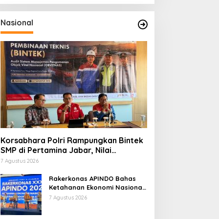
Nasional
Korsabhara Polri Rampungkan Bintek
SMP di Pertamina Jabar, Nilai
Pengamanan Capai 88,44 Persen
7 Agustus 2026
Rakerkonas APINDO Bahas
Ketahanan Ekonomi Nasional,
IMO Indonesia Soroti
7 Agustus 2026
Pentingnya Kolaborasi Lintas
Sektor