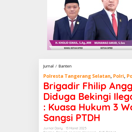
Jurnal
/
Banten
B
r
Polresta Tangerang Selatan
,
Polri
,
P
i
g
Brigadir Fhilip An
a
d
Diduga Bekingi Ileg
i
r
: Kuasa Hukum 3 W
F
h
Sangsi PTDH
i
l
Jurnal Daily
13 Maret 2025
i