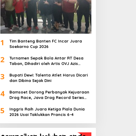
1
Tim Banteng Banten FC Incar Juara
Soekarno Cup 2026
2
Turnamen Sepak Bola Antar RT Desa
Taban, Dihadiri oleh Artis OVJ Azis
Gagap, RT 001 Raih Kemenangan
3
Bupati Dewi: Talenta Atlet Harus Dicari
dan Dibina Sejak Dini
4
Bamsoet Dorong Perbanyak Kejuaraan
Drag Race, Java Drag Record Series
2026 Jadi Ajang Pembinaan Talenta
5
Muda
Inggris Raih Juara Ketiga Piala Dunia
2026 Usai Taklukkan Prancis 6-4