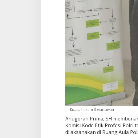
n
g
s
i
P
T
D
H
Kuasa hukum 3 wartawan
Anugerah Prima, SH membenark
Komisi Kode Etik Profesi Polri 
dilaksanakan di Ruang Aula Po