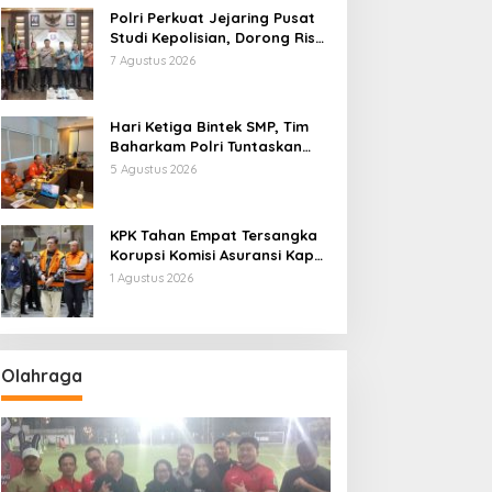
Polri Perkuat Jejaring Pusat
Studi Kepolisian, Dorong Riset
Jadi Dasar Kebijakan dan
7 Agustus 2026
Inovasi
Hari Ketiga Bintek SMP, Tim
Baharkam Polri Tuntaskan
Pemeriksaan Pola
5 Agustus 2026
Pengamanan Pertamina
Patra Niaga Jabar
KPK Tahan Empat Tersangka
Korupsi Komisi Asuransi Kapal
PT Pelni
1 Agustus 2026
Olahraga