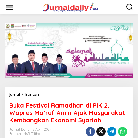
L
e
w
a
t
i
k
e
k
o
n
t
e
n
Jurnal
/
Banten
B
u
Buka Festival Ramadhan di PIK 2,
k
a
Wapres Ma’ruf Amin Ajak Masyarakat
F
Kembangkan Ekonomi Syariah
e
s
Jurnal Daily
2 April 2024
t
Banten
465 Dilihat