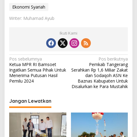
Ekonomi Syariah
Writer: Muhamad Ayub
Ikuti Kami
N
Pos sebelumnya
Pos berikutnya
Ketua MPR RI Bamsoet
Pemkab Tangerang
a
Ingatkan Semua Pihak Untuk
Serahkan Rp 1,6 Miliar Zakat
v
Menerima Putusan Hasil
dan Sodaqoh ASN Ke
Pemilu 2024
Baznas Kabupaten Untuk
i
Disalurkan ke Para Mustahik
g
Jangan Lewatkan
a
s
i
p