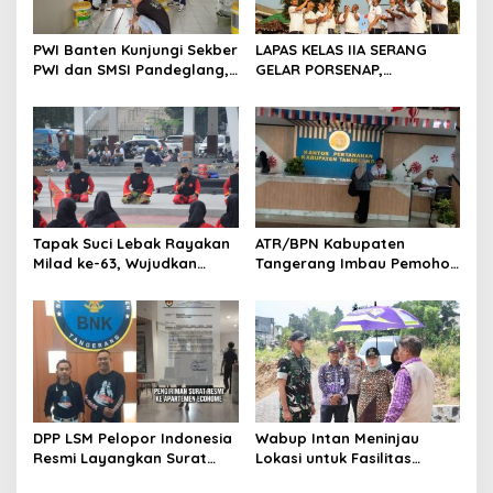
o
s
PWI Banten Kunjungi Sekber
LAPAS KELAS IIA SERANG
PWI dan SMSI Pandeglang,
GELAR PORSENAP,
Momentum Percepat
WUJUDKAN SPORTIFITAS
Konferensi Organisasi
DAN KEBERSAMAAN
Tapak Suci Lebak Rayakan
ATR/BPN Kabupaten
Milad ke-63, Wujudkan
Tangerang Imbau Pemohon
Pendekar Berkarakter
Aktif Pantau dan Laporkan
Menuju Kancah Dunia
Berkas Mandek
DPP LSM Pelopor Indonesia
Wabup Intan Meninjau
Resmi Layangkan Surat
Lokasi untuk Fasilitas
Klarifikasi untuk
Pengelolaan Sampah di