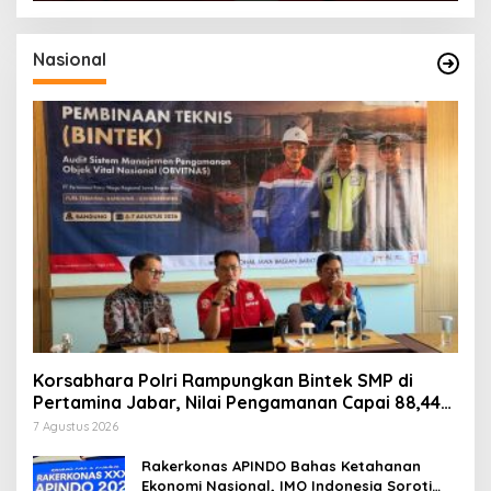
Nasional
Korsabhara Polri Rampungkan Bintek SMP di
Pertamina Jabar, Nilai Pengamanan Capai 88,44
Persen
7 Agustus 2026
Rakerkonas APINDO Bahas Ketahanan
Ekonomi Nasional, IMO Indonesia Soroti