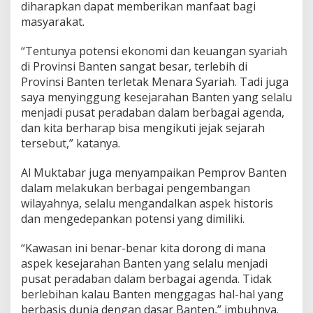
e
diharapkan dapat memberikan manfaat bagi
m
masyarakat.
b
a
“Tentunya potensi ekonomi dan keuangan syariah
n
di Provinsi Banten sangat besar, terlebih di
g
k
Provinsi Banten terletak Menara Syariah. Tadi juga
a
saya menyinggung kesejarahan Banten yang selalu
n
menjadi pusat peradaban dalam berbagai agenda,
E
dan kita berharap bisa mengikuti jejak sejarah
k
tersebut,” katanya.
o
n
o
Al Muktabar juga menyampaikan Pemprov Banten
m
dalam melakukan berbagai pengembangan
i
wilayahnya, selalu mengandalkan aspek historis
S
dan mengedepankan potensi yang dimiliki.
y
a
r
“Kawasan ini benar-benar kita dorong di mana
i
aspek kesejarahan Banten yang selalu menjadi
a
pusat peradaban dalam berbagai agenda. Tidak
h
berlebihan kalau Banten menggagas hal-hal yang
berbasis dunia dengan dasar Banten,” imbuhnya.