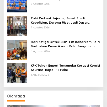
Pentingnya Kolaborasi Lintas Sektor
7 Agustus 2026
Polri Perkuat Jejaring Pusat Studi
Kepolisian, Dorong Riset Jadi Dasar
Kebijakan dan Inovasi
7 Agustus 2026
Hari Ketiga Bintek SMP, Tim Baharkam Polri
Tuntaskan Pemeriksaan Pola Pengamanan
Pertamina Patra Niaga Jabar
5 Agustus 2026
KPK Tahan Empat Tersangka Korupsi Komisi
Asuransi Kapal PT Pelni
1 Agustus 2026
Olahraga