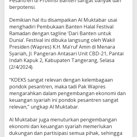
Pesantren di Provinsi Banten sangat banyak dan
M
berpotensi.
a
'
r
Demikian hal itu disampaikan Al Muktabar usai
u
menghadiri Pembukaan Banten Halal Festival
f
Ramadan dengan tagline ‘Dari Banten untuk
A
Dunia’. Festival ini dibuka langsung oleh Wakil
m
i
Presiden (Wapres) K.H. Ma’ruf Amin di Menara
n
Syariah, Jl. Pangeran Antasari Unit CBD-21, Pantai
A
Indah Kapuk 2, Kabupaten Tangerang, Selasa
j
(2/4/2024).
a
k
M
“KDEKS sangat relevan dengan kelembagaan
a
pondok pesantren, maka tadi Pak Wapres
s
mengarahkan dalam pengembangan ekonomi dan
y
keuangan syariah ini pondok pesantren sangat
a
r
relevan,” ungkap Al Muktabar.
a
k
Al Muktabar juga menuturkan pengembangan
a
ekonomi dan keuangan syariah memerlukan
t
dukungan dan partisipasi semua pihak, sehingga
K