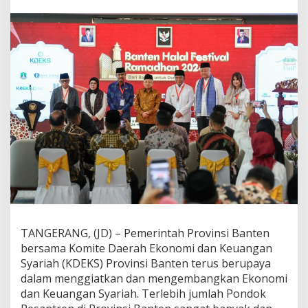
i
v
a
l
R
a
m
a
d
h
a
n
d
i
P
I
K
2
,
TANGERANG, (JD) – Pemerintah Provinsi Banten
W
bersama Komite Daerah Ekonomi dan Keuangan
a
p
Syariah (KDEKS) Provinsi Banten terus berupaya
r
dalam menggiatkan dan mengembangkan Ekonomi
e
dan Keuangan Syariah. Terlebih jumlah Pondok
s