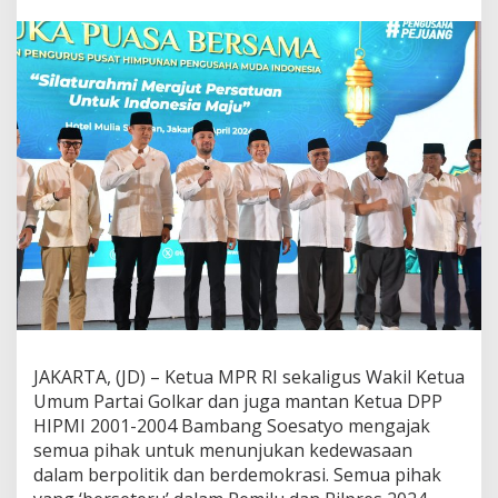
R
I
B
a
m
s
o
e
t
I
n
g
a
t
k
a
n
S
e
JAKARTA, (JD) – Ketua MPR RI sekaligus Wakil Ketua
m
Umum Partai Golkar dan juga mantan Ketua DPP
u
a
HIPMI 2001-2004 Bambang Soesatyo mengajak
P
semua pihak untuk menunjukan kedewasaan
i
dalam berpolitik dan berdemokrasi. Semua pihak
h