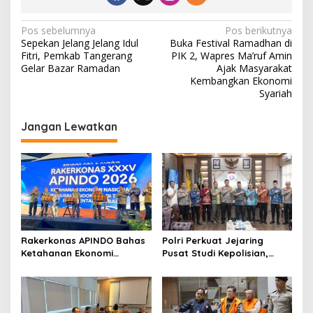
N
Pos sebelumnya
Pos berikutnya
Sepekan Jelang Jelang Idul
Buka Festival Ramadhan di
a
Fitri, Pemkab Tangerang
PIK 2, Wapres Ma’ruf Amin
v
Gelar Bazar Ramadan
Ajak Masyarakat
Kembangkan Ekonomi
i
Syariah
g
Jangan Lewatkan
a
s
i
p
o
s
Rakerkonas APINDO Bahas
Polri Perkuat Jejaring
Ketahanan Ekonomi
Pusat Studi Kepolisian,
Nasional, IMO Indonesia
Dorong Riset Jadi Dasar
Soroti Pentingnya
Kebijakan dan Inovasi
Kolaborasi Lintas Sektor