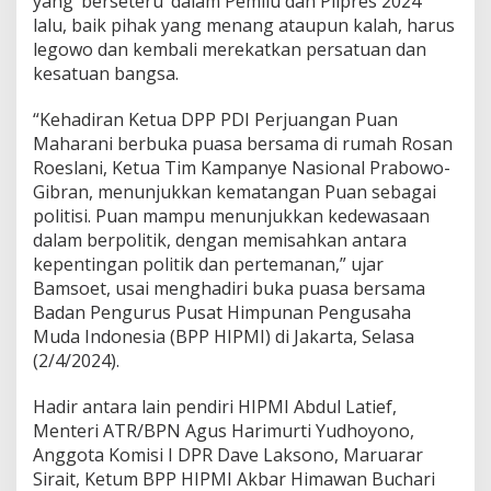
yang ‘berseteru’ dalam Pemilu dan Pilpres 2024
a
lalu, baik pihak yang menang ataupun kalah, harus
k
U
legowo dan kembali merekatkan persatuan dan
n
kesatuan bangsa.
t
u
“Kehadiran Ketua DPP PDI Perjuangan Puan
k
Maharani berbuka puasa bersama di rumah Rosan
M
e
Roeslani, Ketua Tim Kampanye Nasional Prabowo-
n
Gibran, menunjukkan kematangan Puan sebagai
e
politisi. Puan mampu menunjukkan kedewasaan
r
dalam berpolitik, dengan memisahkan antara
i
m
kepentingan politik dan pertemanan,” ujar
a
Bamsoet, usai menghadiri buka puasa bersama
P
Badan Pengurus Pusat Himpunan Pengusaha
u
Muda Indonesia (BPP HIPMI) di Jakarta, Selasa
t
(2/4/2024).
u
s
a
Hadir antara lain pendiri HIPMI Abdul Latief,
n
Menteri ATR/BPN Agus Harimurti Yudhoyono,
H
Anggota Komisi I DPR Dave Laksono, Maruarar
a
Sirait, Ketum BPP HIPMI Akbar Himawan Buchari
s