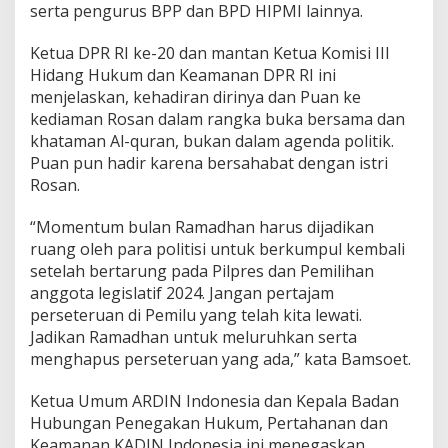
i
serta pengurus BPP dan BPD HIPMI lainnya.
l
P
Ketua DPR RI ke-20 dan mantan Ketua Komisi III
e
Hidang Hukum dan Keamanan DPR RI ini
m
menjelaskan, kehadiran dirinya dan Puan ke
i
l
kediaman Rosan dalam rangka buka bersama dan
u
khataman Al-quran, bukan dalam agenda politik.
2
Puan pun hadir karena bersahabat dengan istri
0
Rosan.
2
4
“Momentum bulan Ramadhan harus dijadikan
ruang oleh para politisi untuk berkumpul kembali
setelah bertarung pada Pilpres dan Pemilihan
anggota legislatif 2024. Jangan pertajam
perseteruan di Pemilu yang telah kita lewati.
Jadikan Ramadhan untuk meluruhkan serta
menghapus perseteruan yang ada,” kata Bamsoet.
Ketua Umum ARDIN Indonesia dan Kepala Badan
Hubungan Penegakan Hukum, Pertahanan dan
Keamanan KADIN Indonesia ini menegaskan