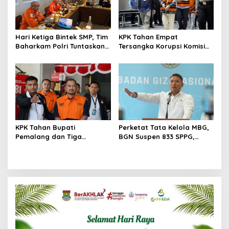
Hari Ketiga Bintek SMP, Tim
KPK Tahan Empat
Baharkam Polri Tuntaskan
Tersangka Korupsi Komisi
Pemeriksaan Pola
Asuransi Kapal PT Pelni
Pengamanan Pertamina
Patra Niaga Jabar
KPK Tahan Bupati
Perketat Tata Kelola MBG,
Pemalang dan Tiga
BGN Suspen 833 SPPG,
Tersangka dalam Kasus
Ratusan Di Antaranya
Dugaan Pemerasan
Permanen