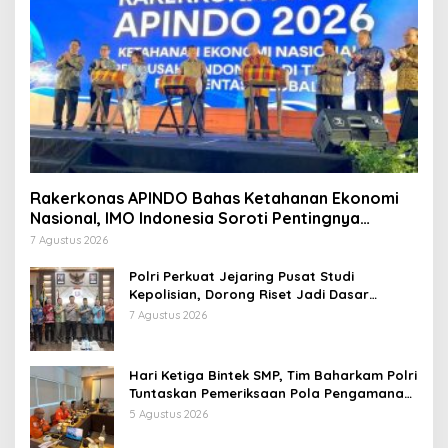
Rakerkonas APINDO Bahas Ketahanan Ekonomi
Nasional, IMO Indonesia Soroti Pentingnya
Kolaborasi Lintas Sektor
7 Agustus 2026
Polri Perkuat Jejaring Pusat Studi
Kepolisian, Dorong Riset Jadi Dasar
Kebijakan dan Inovasi
7 Agustus 2026
Hari Ketiga Bintek SMP, Tim Baharkam Polri
Tuntaskan Pemeriksaan Pola Pengamanan
Pertamina Patra Niaga Jabar
5 Agustus 2026