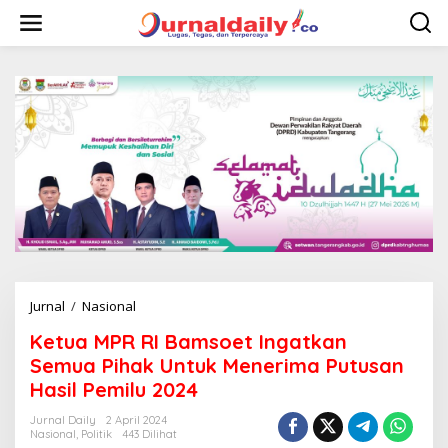
L
e
w
a
t
i
k
e
k
o
n
t
e
n
Jurnal
/
Nasional
K
e
Ketua MPR RI Bamsoet Ingatkan
t
u
Semua Pihak Untuk Menerima Putusan
a
Hasil Pemilu 2024
M
P
Jurnal Daily
2 April 2024
R
Nasional
,
Politik
443 Dilihat