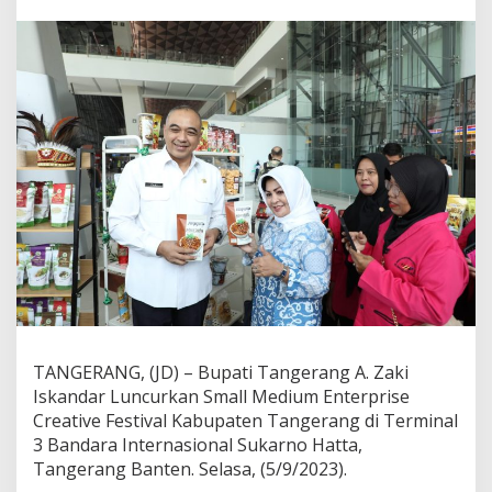
n
g
e
r
a
n
g
L
u
n
c
u
r
k
a
n
S
m
a
TANGERANG, (JD) – Bupati Tangerang A. Zaki
l
Iskandar Luncurkan Small Medium Enterprise
l
M
Creative Festival Kabupaten Tangerang di Terminal
e
3 Bandara Internasional Sukarno Hatta,
d
Tangerang Banten. Selasa, (5/9/2023).
i