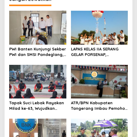
a
s
i
p
o
s
PWI Banten Kunjungi Sekber
LAPAS KELAS IIA SERANG
PWI dan SMSI Pandeglang,
GELAR PORSENAP,
Momentum Percepat
WUJUDKAN SPORTIFITAS
Konferensi Organisasi
DAN KEBERSAMAAN
Tapak Suci Lebak Rayakan
ATR/BPN Kabupaten
Milad ke-63, Wujudkan
Tangerang Imbau Pemohon
Pendekar Berkarakter
Aktif Pantau dan Laporkan
Menuju Kancah Dunia
Berkas Mandek