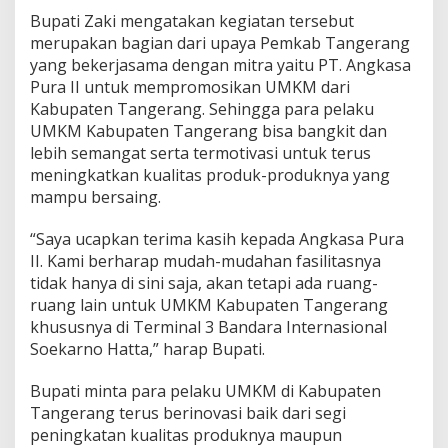
u
Bupati Zaki mengatakan kegiatan tersebut
m
E
merupakan bagian dari upaya Pemkab Tangerang
n
yang bekerjasama dengan mitra yaitu PT. Angkasa
t
Pura II untuk mempromosikan UMKM dari
e
Kabupaten Tangerang. Sehingga para pelaku
r
UMKM Kabupaten Tangerang bisa bangkit dan
p
r
lebih semangat serta termotivasi untuk terus
i
meningkatkan kualitas produk-produknya yang
s
mampu bersaing.
e
C
“Saya ucapkan terima kasih kepada Angkasa Pura
r
e
II. Kami berharap mudah-mudahan fasilitasnya
a
tidak hanya di sini saja, akan tetapi ada ruang-
t
ruang lain untuk UMKM Kabupaten Tangerang
i
khususnya di Terminal 3 Bandara Internasional
v
e
Soekarno Hatta,” harap Bupati.
F
e
Bupati minta para pelaku UMKM di Kabupaten
s
Tangerang terus berinovasi baik dari segi
t
peningkatan kualitas produknya maupun
i