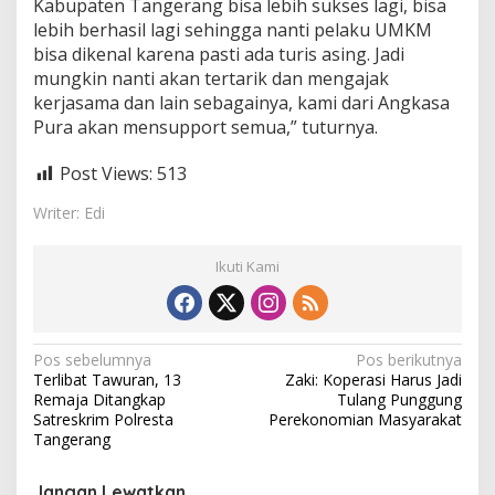
Kabupaten Tangerang bisa lebih sukses lagi, bisa
lebih berhasil lagi sehingga nanti pelaku UMKM
bisa dikenal karena pasti ada turis asing. Jadi
mungkin nanti akan tertarik dan mengajak
kerjasama dan lain sebagainya, kami dari Angkasa
Pura akan mensupport semua,” tuturnya.
Post Views:
513
Writer: Edi
Ikuti Kami
N
Pos sebelumnya
Pos berikutnya
Terlibat Tawuran, 13
Zaki: Koperasi Harus Jadi
a
Remaja Ditangkap
Tulang Punggung
v
Satreskrim Polresta
Perekonomian Masyarakat
Tangerang
i
g
Jangan Lewatkan