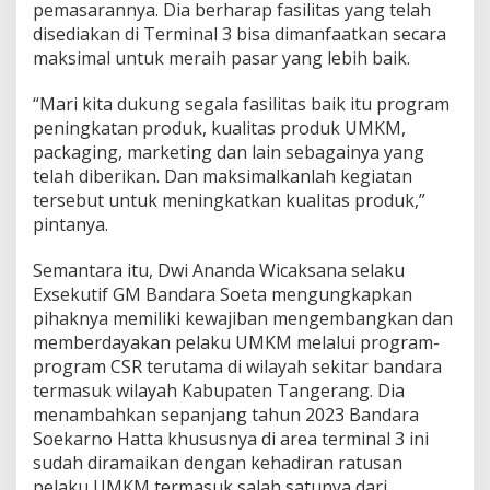
v
pemasarannya. Dia berharap fasilitas yang telah
a
disediakan di Terminal 3 bisa dimanfaatkan secara
l
maksimal untuk meraih pasar yang lebih baik.
d
i
“Mari kita dukung segala fasilitas baik itu program
B
a
peningkatan produk, kualitas produk UMKM,
n
packaging, marketing dan lain sebagainya yang
d
telah diberikan. Dan maksimalkanlah kegiatan
a
tersebut untuk meningkatkan kualitas produk,”
r
pintanya.
a
Semantara itu, Dwi Ananda Wicaksana selaku
Exsekutif GM Bandara Soeta mengungkapkan
pihaknya memiliki kewajiban mengembangkan dan
memberdayakan pelaku UMKM melalui program-
program CSR terutama di wilayah sekitar bandara
termasuk wilayah Kabupaten Tangerang. Dia
menambahkan sepanjang tahun 2023 Bandara
Soekarno Hatta khususnya di area terminal 3 ini
sudah diramaikan dengan kehadiran ratusan
pelaku UMKM termasuk salah satunya dari