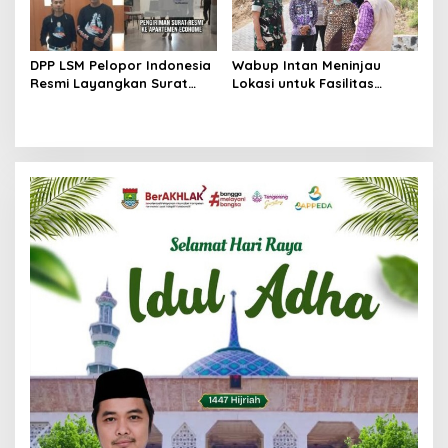
DPP LSM Pelopor Indonesia
Wabup Intan Meninjau
Resmi Layangkan Surat
Lokasi untuk Fasilitas
Klarifikasi untuk
Pengelolaan Sampah di
Management Ecohome dan
Tigaraksa
BNK