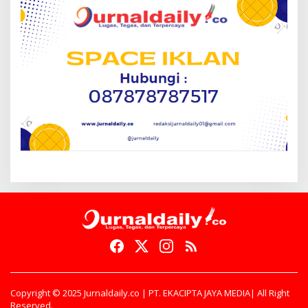
Copyright © 2025 Jurnaldaily.co | PT. EKACIPTA JAYA MEDIA| All Right
Reserved.