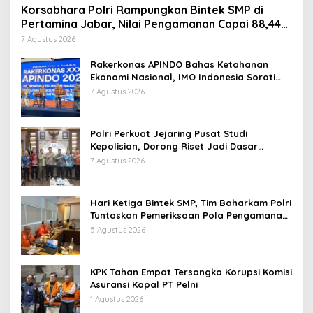
Korsabhara Polri Rampungkan Bintek SMP di
Pertamina Jabar, Nilai Pengamanan Capai 88,44
Persen
7 Agustus 2026
Rakerkonas APINDO Bahas Ketahanan
Ekonomi Nasional, IMO Indonesia Soroti
Pentingnya Kolaborasi Lintas Sektor
7 Agustus 2026
Polri Perkuat Jejaring Pusat Studi
Kepolisian, Dorong Riset Jadi Dasar
Kebijakan dan Inovasi
7 Agustus 2026
Hari Ketiga Bintek SMP, Tim Baharkam Polri
Tuntaskan Pemeriksaan Pola Pengamanan
Pertamina Patra Niaga Jabar
5 Agustus 2026
KPK Tahan Empat Tersangka Korupsi Komisi
Asuransi Kapal PT Pelni
1 Agustus 2026