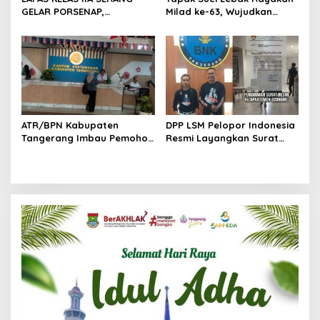
GELAR PORSENAP,
Milad ke-63, Wujudkan
WUJUDKAN SPORTIFITAS
Pendekar Berkarakter
DAN KEBERSAMAAN
Menuju Kancah Dunia
ATR/BPN Kabupaten
DPP LSM Pelopor Indonesia
Tangerang Imbau Pemohon
Resmi Layangkan Surat
Aktif Pantau dan Laporkan
Klarifikasi untuk
Berkas Mandek
Management Ecohome dan
BNK