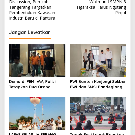
a
Discussion, Pemkab
Walimurid SMPN 3
v
Tangerang Targetkan
Tigaraksa Harus Ngutang
Pembentukan Kawasan
Pinjol
i
Industri Baru di Pantura
g
Jangan Lewatkan
a
s
i
p
o
s
Demo di PEMI AW, Polisi
PWI Banten Kunjungi Sekber
Tetapkan Dua Orang
PWI dan SMSI Pandeglang,
Tersangka
Momentum Percepat
Konferensi Organisasi
LAPAS KELAS IIA SERANG
Tapak Suci Lebak Rayakan