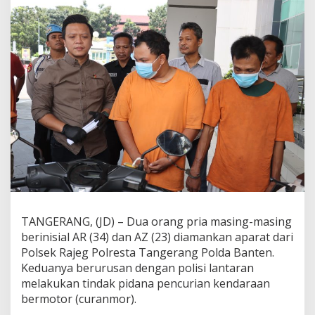
r
y
a
n
g
T
e
r
p
a
r
k
i
r
D
e
p
a
TANGERANG, (JD) – Dua orang pria masing-masing
n
berinisial AR (34) dan AZ (23) diamankan aparat dari
R
Polsek Rajeg Polresta Tangerang Polda Banten.
u
Keduanya berurusan dengan polisi lantaran
m
a
melakukan tindak pidana pencurian kendaraan
h
bermotor (curanmor).
,