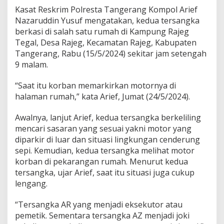
2
Kasat Reskrim Polresta Tangerang Kompol Arief
P
Nazaruddin Yusuf mengatakan, kedua tersangka
r
i
berkasi di salah satu rumah di Kampung Rajeg
a
Tegal, Desa Rajeg, Kecamatan Rajeg, Kabupaten
D
Tangerang, Rabu (15/5/2024) sekitar jam setengah
i
9 malam.
b
e
k
“Saat itu korban memarkirkan motornya di
u
halaman rumah,” kata Arief, Jumat (24/5/2024).
k
P
Awalnya, lanjut Arief, kedua tersangka berkeliling
o
mencari sasaran yang sesuai yakni motor yang
l
i
diparkir di luar dan situasi lingkungan cenderung
s
sepi. Kemudian, kedua tersangka melihat motor
i
korban di pekarangan rumah. Menurut kedua
tersangka, ujar Arief, saat itu situasi juga cukup
lengang.
“Tersangka AR yang menjadi eksekutor atau
pemetik. Sementara tersangka AZ menjadi joki