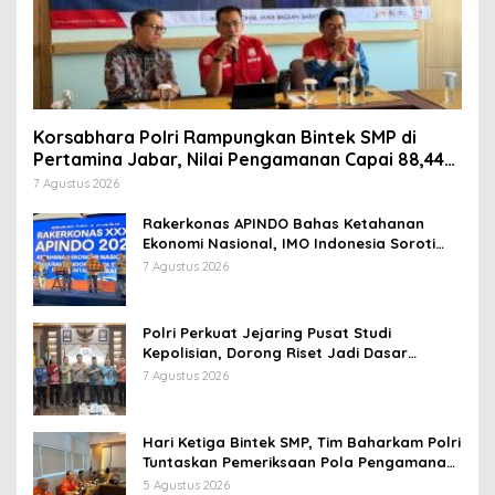
Korsabhara Polri Rampungkan Bintek SMP di
Pertamina Jabar, Nilai Pengamanan Capai 88,44
Persen
7 Agustus 2026
Rakerkonas APINDO Bahas Ketahanan
Ekonomi Nasional, IMO Indonesia Soroti
Pentingnya Kolaborasi Lintas Sektor
7 Agustus 2026
Polri Perkuat Jejaring Pusat Studi
Kepolisian, Dorong Riset Jadi Dasar
Kebijakan dan Inovasi
7 Agustus 2026
Hari Ketiga Bintek SMP, Tim Baharkam Polri
Tuntaskan Pemeriksaan Pola Pengamanan
Pertamina Patra Niaga Jabar
5 Agustus 2026