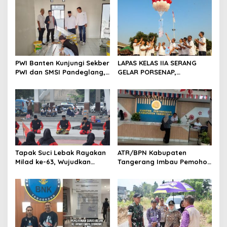
s
i
p
o
s
PWI Banten Kunjungi Sekber
LAPAS KELAS IIA SERANG
PWI dan SMSI Pandeglang,
GELAR PORSENAP,
Momentum Percepat
WUJUDKAN SPORTIFITAS
Konferensi Organisasi
DAN KEBERSAMAAN
Tapak Suci Lebak Rayakan
ATR/BPN Kabupaten
Milad ke-63, Wujudkan
Tangerang Imbau Pemohon
Pendekar Berkarakter
Aktif Pantau dan Laporkan
Menuju Kancah Dunia
Berkas Mandek