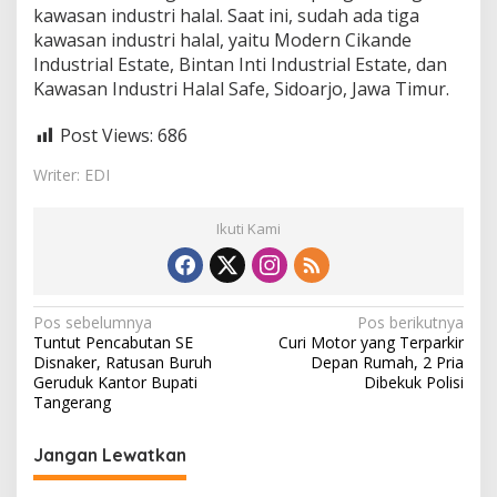
kawasan industri halal. Saat ini, sudah ada tiga
kawasan industri halal, yaitu Modern Cikande
Industrial Estate, Bintan Inti Industrial Estate, dan
Kawasan Industri Halal Safe, Sidoarjo, Jawa Timur.
Post Views:
686
Writer: EDI
Ikuti Kami
N
Pos sebelumnya
Pos berikutnya
Tuntut Pencabutan SE
Curi Motor yang Terparkir
a
Disnaker, Ratusan Buruh
Depan Rumah, 2 Pria
v
Geruduk Kantor Bupati
Dibekuk Polisi
Tangerang
i
g
Jangan Lewatkan
a