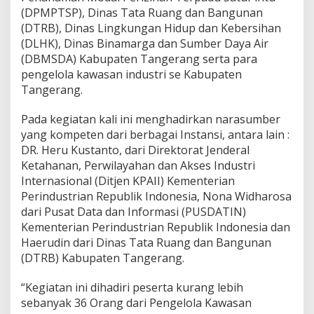
k
(DPMPTSP), Dinas Tata Ruang dan Bangunan
a
(DTRB), Dinas Lingkungan Hidup dan Kebersihan
n
K
(DLHK), Dinas Binamarga dan Sumber Daya Air
a
(DBMSDA) Kabupaten Tangerang serta para
w
pengelola kawasan industri se Kabupaten
a
Tangerang.
s
a
n
Pada kegiatan kali ini menghadirkan narasumber
I
yang kompeten dari berbagai Instansi, antara lain :
n
DR. Heru Kustanto, dari Direktorat Jenderal
d
Ketahanan, Perwilayahan dan Akses Industri
u
Internasional (Ditjen KPAII) Kementerian
s
t
Perindustrian Republik Indonesia, Nona Widharosa
r
dari Pusat Data dan Informasi (PUSDATIN)
i
Kementerian Perindustrian Republik Indonesia dan
B
Haerudin dari Dinas Tata Ruang dan Bangunan
a
r
(DTRB) Kabupaten Tangerang.
u
d
“Kegiatan ini dihadiri peserta kurang lebih
i
sebanyak 36 Orang dari Pengelola Kawasan
P