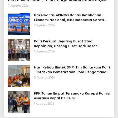
Persen
7 Agustus 2026
Rakerkonas APINDO Bahas Ketahanan
Ekonomi Nasional, IMO Indonesia Soroti
Pentingnya Kolaborasi Lintas Sektor
7 Agustus 2026
Polri Perkuat Jejaring Pusat Studi
Kepolisian, Dorong Riset Jadi Dasar
Kebijakan dan Inovasi
7 Agustus 2026
Hari Ketiga Bintek SMP, Tim Baharkam Polri
Tuntaskan Pemeriksaan Pola Pengamanan
Pertamina Patra Niaga Jabar
5 Agustus 2026
KPK Tahan Empat Tersangka Korupsi Komisi
Asuransi Kapal PT Pelni
1 Agustus 2026