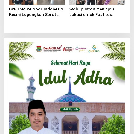
DPP LSM Pelopor Indonesia
Wabup Intan Meninjau
Resmi Layangkan Surat
Lokasi untuk Fasilitas
Klarifikasi untuk
Pengelolaan Sampah di
Management Ecohome dan
Tigaraksa
BNK