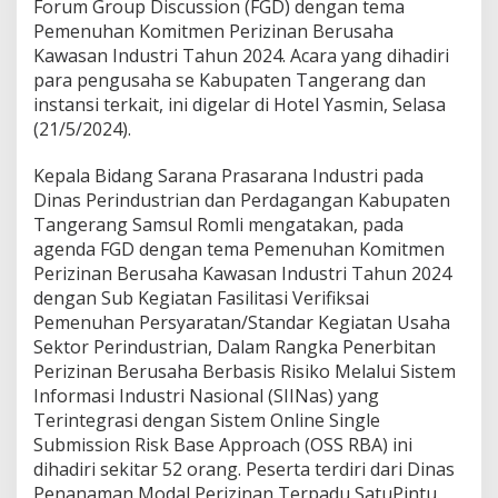
a
Forum Group Discussion (FGD) dengan tema
n
Pemenuhan Komitmen Perizinan Berusaha
g
Kawasan Industri Tahun 2024. Acara yang dihadiri
e
para pengusaha se Kabupaten Tangerang dan
r
instansi terkait, ini digelar di Hotel Yasmin, Selasa
a
n
(21/5/2024).
g
T
Kepala Bidang Sarana Prasarana Industri pada
a
Dinas Perindustrian dan Perdagangan Kabupaten
r
Tangerang Samsul Romli mengatakan, pada
g
e
agenda FGD dengan tema Pemenuhan Komitmen
t
Perizinan Berusaha Kawasan Industri Tahun 2024
k
dengan Sub Kegiatan Fasilitasi Verifiksai
a
Pemenuhan Persyaratan/Standar Kegiatan Usaha
n
P
Sektor Perindustrian, Dalam Rangka Penerbitan
e
Perizinan Berusaha Berbasis Risiko Melalui Sistem
m
Informasi Industri Nasional (SIINas) yang
b
Terintegrasi dengan Sistem Online Single
e
Submission Risk Base Approach (OSS RBA) ini
n
t
dihadiri sekitar 52 orang. Peserta terdiri dari Dinas
u
Penanaman Modal Perizinan Terpadu SatuPintu