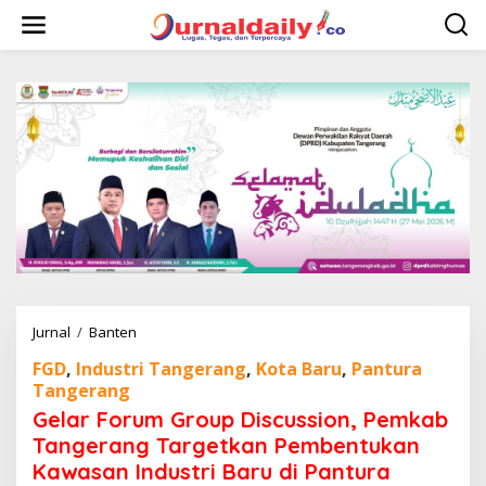
L
e
w
a
t
i
k
e
k
o
n
t
e
n
Jurnal
/
Banten
G
e
FGD
,
Industri Tangerang
,
Kota Baru
,
Pantura
l
Tangerang
a
r
Gelar Forum Group Discussion, Pemkab
F
Tangerang Targetkan Pembentukan
o
Kawasan Industri Baru di Pantura
r