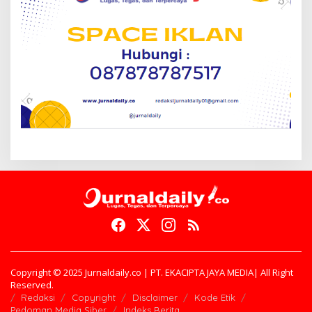
Copyright © 2025 Jurnaldaily.co | PT. EKACIPTA JAYA MEDIA| All Right
Reserved.
Redaksi
Copyright
Disclaimer
Kode Etik
Pedoman Media Siber
Indeks Berita