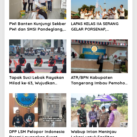
p
o
s
PWI Banten Kunjungi Sekber
LAPAS KELAS IIA SERANG
PWI dan SMSI Pandeglang,
GELAR PORSENAP,
Momentum Percepat
WUJUDKAN SPORTIFITAS
Konferensi Organisasi
DAN KEBERSAMAAN
Tapak Suci Lebak Rayakan
ATR/BPN Kabupaten
Milad ke-63, Wujudkan
Tangerang Imbau Pemohon
Pendekar Berkarakter
Aktif Pantau dan Laporkan
Menuju Kancah Dunia
Berkas Mandek
DPP LSM Pelopor Indonesia
Wabup Intan Meninjau
Resmi Layangkan Surat
Lokasi untuk Fasilitas