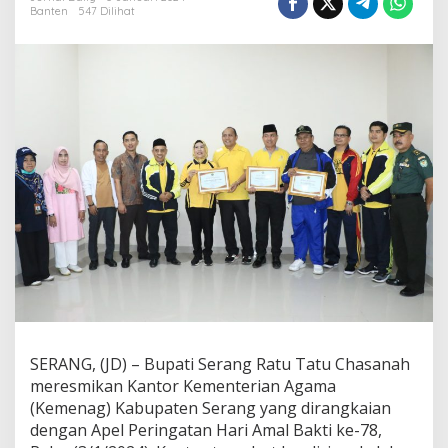
d
Banten
547 Dilihat
i
A
t
a
s
L
a
h
a
n
H
i
b
a
h
P
e
m
d
a
SERANG, (JD) – Bupati Serang Ratu Tatu Chasanah
,
meresmikan Kantor Kementerian Agama
B
(Kemenag) Kabupaten Serang yang dirangkaian
u
dengan Apel Peringatan Hari Amal Bakti ke-78,
p