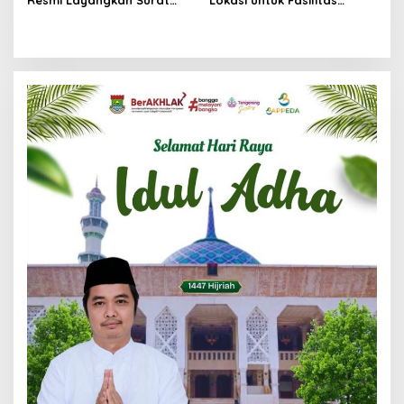
Klarifikasi untuk
Pengelolaan Sampah di
Management Ecohome dan
Tigaraksa
BNK