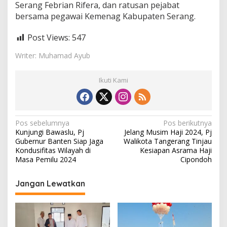
Serang Febrian Rifera, dan ratusan pejabat
bersama pegawai Kemenag Kabupaten Serang.
Post Views:
547
Writer: Muhamad Ayub
Ikuti Kami
N
Pos sebelumnya
Pos berikutnya
Kunjungi Bawaslu, Pj
Jelang Musim Haji 2024, Pj
a
Gubernur Banten Siap Jaga
Walikota Tangerang Tinjau
v
Kondusifitas Wilayah di
Kesiapan Asrama Haji
Masa Pemilu 2024
Cipondoh
i
g
Jangan Lewatkan
a
s
i