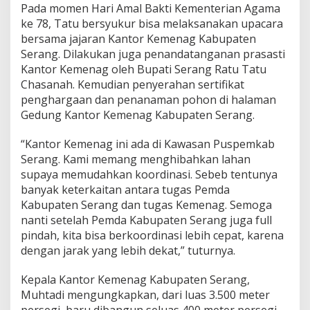
m
Pada momen Hari Amal Bakti Kementerian Agama
e
ke 78, Tatu bersyukur bisa melaksanakan upacara
n
bersama jajaran Kantor Kemenag Kabupaten
t
Serang. Dilakukan juga penandatanganan prasasti
r
i
Kantor Kemenag oleh Bupati Serang Ratu Tatu
a
Chasanah. Kemudian penyerahan sertifikat
n
penghargaan dan penanaman pohon di halaman
A
Gedung Kantor Kemenag Kabupaten Serang.
g
a
m
“Kantor Kemenag ini ada di Kawasan Puspemkab
a
Serang. Kami memang menghibahkan lahan
supaya memudahkan koordinasi. Sebeb tentunya
banyak keterkaitan antara tugas Pemda
Kabupaten Serang dan tugas Kemenag. Semoga
nanti setelah Pemda Kabupaten Serang juga full
pindah, kita bisa berkoordinasi lebih cepat, karena
dengan jarak yang lebih dekat,” tuturnya.
Kepala Kantor Kemenag Kabupaten Serang,
Muhtadi mengungkapkan, dari luas 3.500 meter