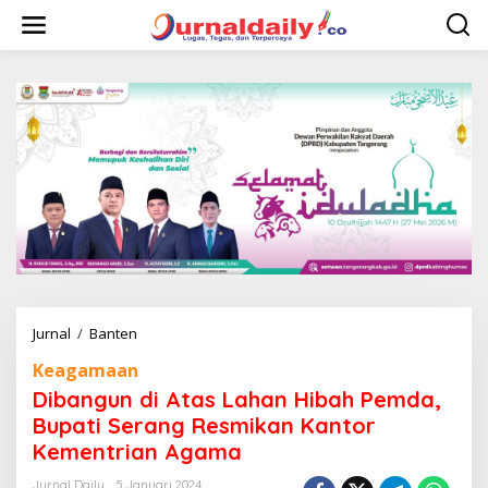
L
e
w
a
t
i
k
e
k
o
n
t
e
n
Jurnal
/
Banten
D
i
Keagamaan
b
a
Dibangun di Atas Lahan Hibah Pemda,
n
Bupati Serang Resmikan Kantor
g
Kementrian Agama
u
n
Jurnal Daily
5 Januari 2024