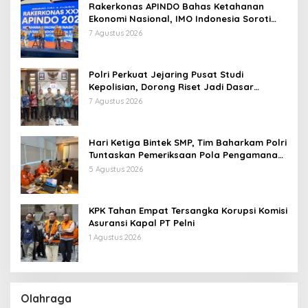
Rakerkonas APINDO Bahas Ketahanan
Ekonomi Nasional, IMO Indonesia Soroti
Pentingnya Kolaborasi Lintas Sektor
7 Agustus 2026
Polri Perkuat Jejaring Pusat Studi
Kepolisian, Dorong Riset Jadi Dasar
Kebijakan dan Inovasi
7 Agustus 2026
Hari Ketiga Bintek SMP, Tim Baharkam Polri
Tuntaskan Pemeriksaan Pola Pengamanan
Pertamina Patra Niaga Jabar
5 Agustus 2026
KPK Tahan Empat Tersangka Korupsi Komisi
Asuransi Kapal PT Pelni
1 Agustus 2026
Olahraga