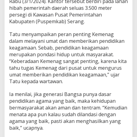
Rabu (3/1/2024). Kantor tersebut berdiri pada lahan
a
t
hibah pemerintah daerah seluas 3.500 meter
i
persegi di Kawasan Pusat Pemerintahan
S
Kabupaten (Puspemkab) Serang.
e
r
Tatu menyampaikan peran penting Kemenag
a
n
dalam melayani umat dan memberikan pendidikan
g
keagamaan. Sebab, pendidikan keagamaan
R
merupakan pondasi hidup untuk masyarakat.
e
“Keberadaan Kemenag sangat penting, karena kita
s
m
tahu tugas Kemenag dari pusat untuk mengurus
i
umat memberikan pendidikan keagamaan,” ujar
k
Tatu kepada wartawan.
a
n
Ia menilai, jika generasi Bangsa punya dasar
K
a
pendidikan agama yang baik, maka kehidupan
n
bermasyarakat akan aman dan tentram. “Kemudian
t
menata apa pun kalau sudah dilandasi dengan
o
agama yang baik, pasti akan menghasilkan yang
r
baik,” ucapnya.
K
e