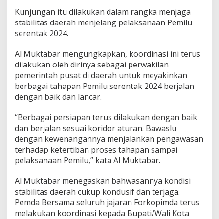
i
a
Kunjungan itu dilakukan dalam rangka menjaga
p
stabilitas daerah menjelang pelaksanaan Pemilu
J
serentak 2024.
a
g
Al Muktabar mengungkapkan, koordinasi ini terus
a
K
dilakukan oleh dirinya sebagai perwakilan
o
pemerintah pusat di daerah untuk meyakinkan
n
berbagai tahapan Pemilu serentak 2024 berjalan
d
dengan baik dan lancar.
u
s
i
“Berbagai persiapan terus dilakukan dengan baik
f
dan berjalan sesuai koridor aturan. Bawaslu
i
dengan kewenangannya menjalankan pengawasan
t
terhadap ketertiban proses tahapan sampai
a
pelaksanaan Pemilu,” kata Al Muktabar.
s
W
i
Al Muktabar menegaskan bahwasannya kondisi
l
stabilitas daerah cukup kondusif dan terjaga.
a
Pemda Bersama seluruh jajaran Forkopimda terus
y
melakukan koordinasi kepada Bupati/Wali Kota
a