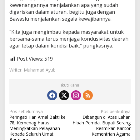
kewenangannya menjalankan apa yang sudah
digariskan dalam aturan, begitu juga dengan
Bawaslu menjalankan segala kewajibannya.
“Kita juga mengimbau kepada masyarakat untuk
bersama-sama terus menjaga kondusivitas daerah
agar tetap dalam kondisi baik,” pungkasnya.
Post Views:
519
Writer: Muhamad Ayub
Ikuti Kami
N
Pos sebelumnya
Pos berikutnya
Peringati Hari Amal Bakti ke
Dibangun di Atas Lahan
a
78, Kemenag Harus
Hibah Pemda, Bupati Serang
v
Meningkatkan Pelayanan
Resmikan Kantor
Kepada Seluruh Umat
Kementrian Agama
i
Beragama