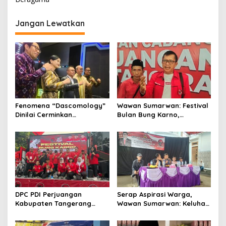
g
Jangan Lewatkan
a
s
i
p
o
s
Fenomena “Dascomology”
Wawan Sumarwan: Festival
Dinilai Cerminkan
Bulan Bung Karno,
Pentingnya Komunikasi
Kobarkan Semangat
Politik dalam Menjaga
Gotong Royong dan
Kepercayaan Publik
Kepedulian Sosial
DPC PDI Perjuangan
Serap Aspirasi Warga,
Kabupaten Tangerang
Wawan Sumarwan: Keluhan
Hidupkan Api Perjuangan
Sampah, Pengangguran
Bung Karno Lewat Festival
hingga Bansos Mengemuka