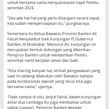
h
untuk bersama-sama menyukseskan hajat Pemilu
d
serentak 2024.
i
M
“Jika ada hal-hal yang perlu ditangani secara cepat,
a
kita sudah mempersiapkan itu,” pungkasnya.
s
a
P
Sementara itu Ketua Bawaslu Provinsi Banten Ali
e
Faizal menyambut baik kunjungan Pj Gubernur
m
Banten, Al Muktabar. Menurut Ali, kunjungan ini
i
merupakan bentuk dukungan yang diberikan
l
u
Pemprov Banten untuk memastikan Pemilu
2
serentak nanti berjalan aman dan baik.
0
2
“Kita sharing banyak hal, terkait pengawasan yang
4
saat ini sedang dilakukan oleh Bawaslu sampai
pada kondusivitas daerah yang terus kita jaga
bersama-sama,” ujarnya.
Tidak sampai di situ, lanjut Faizal, dalam kunjungan
antar dua Lembaga itu juga membahas untuk
saling support, Pemprov Banten dengan