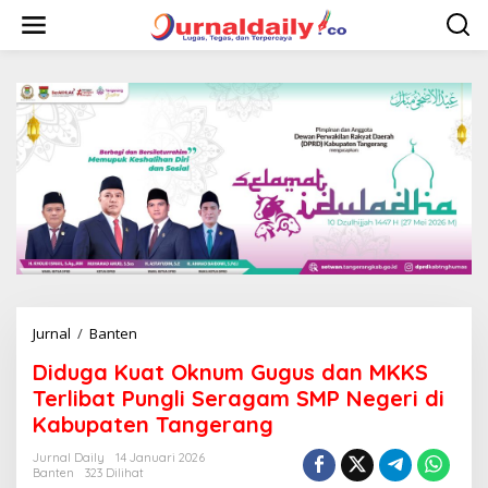
L
e
w
a
t
i
k
e
k
o
n
t
e
n
Jurnal
/
Banten
D
i
Diduga Kuat Oknum Gugus dan MKKS
d
u
Terlibat Pungli Seragam SMP Negeri di
g
Kabupaten Tangerang
a
K
Jurnal Daily
14 Januari 2026
u
Banten
323 Dilihat