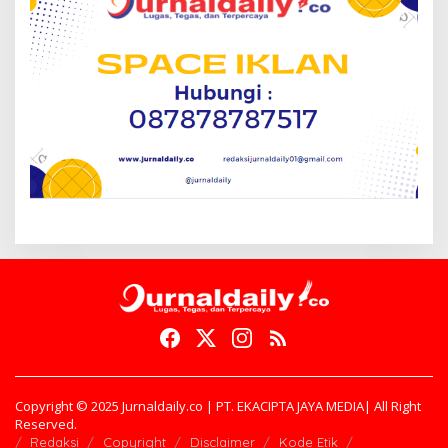
Copyright © 2025 Jurnaldaily.co | PT. EKACIPTA JAYA MEDIA| All Right
Reserved.
Redaksi
Copyright
Disclaimer
Kode Etik