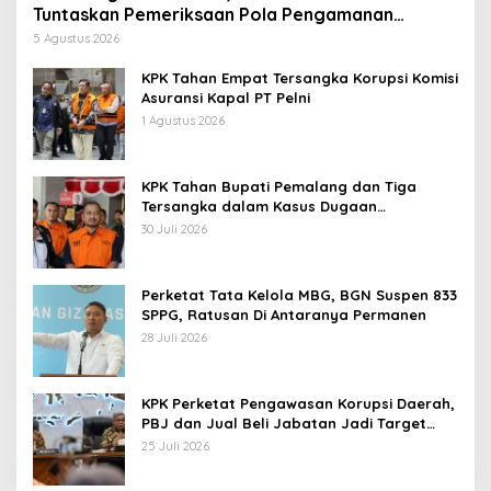
Tuntaskan Pemeriksaan Pola Pengamanan
Pertamina Patra Niaga Jabar
5 Agustus 2026
KPK Tahan Empat Tersangka Korupsi Komisi
Asuransi Kapal PT Pelni
1 Agustus 2026
KPK Tahan Bupati Pemalang dan Tiga
Tersangka dalam Kasus Dugaan
Pemerasan
30 Juli 2026
Perketat Tata Kelola MBG, BGN Suspen 833
SPPG, Ratusan Di Antaranya Permanen
28 Juli 2026
KPK Perketat Pengawasan Korupsi Daerah,
PBJ dan Jual Beli Jabatan Jadi Target
Utama
25 Juli 2026