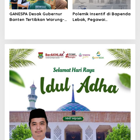
GANESPA Desak Gubernur
Polemik Insentif di Bapenda
Banten Tertibkan Warung-
Lebak, Pegawai
Warung Liar di Bantaran
Pertanyakan Keadilan
Setu Ciledug Pamulang
Pembagian