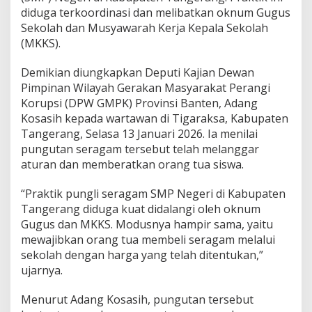
a
diduga terkoordinasi dan melibatkan oknum Gugus
t
Sekolah dan Musyawarah Kerja Kepala Sekolah
P
u
(MKKS).
n
g
Demikian diungkapkan Deputi Kajian Dewan
l
Pimpinan Wilayah Gerakan Masyarakat Perangi
i
Korupsi (DPW GMPK) Provinsi Banten, Adang
S
e
Kosasih kepada wartawan di Tigaraksa, Kabupaten
r
Tangerang, Selasa 13 Januari 2026. Ia menilai
a
pungutan seragam tersebut telah melanggar
g
aturan dan memberatkan orang tua siswa.
a
m
S
“Praktik pungli seragam SMP Negeri di Kabupaten
M
Tangerang diduga kuat didalangi oleh oknum
P
Gugus dan MKKS. Modusnya hampir sama, yaitu
N
mewajibkan orang tua membeli seragam melalui
e
g
sekolah dengan harga yang telah ditentukan,”
e
ujarnya.
r
i
Menurut Adang Kosasih, pungutan tersebut
d