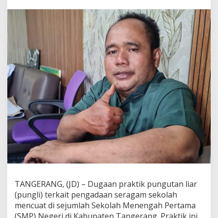
a
t
O
k
n
u
m
G
u
g
u
s
d
a
n
M
K
K
S
T
e
TANGERANG, (JD) – Dugaan praktik pungutan liar
r
l
(pungli) terkait pengadaan seragam sekolah
i
mencuat di sejumlah Sekolah Menengah Pertama
b
(SMP) Negeri di Kabupaten Tangerang. Praktik ini