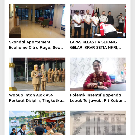
s
i
p
o
s
Skandal Apartement
LAPAS KELAS IIA SERANG
Ecohome Citra Raya, Sewa
GELAR IKRAR SETIA NKRI,
Per Jam dan Peran
DIIKUTI 2 WARGA BINAAN
Pegawai Staf BNK
KASUS TERORISME
Wabup Intan Ajak ASN
Polemik Insentif Bapenda
Perkuat Disiplin, Tingkatkan
Lebak Terjawab, Plt Kaban:
Kinerja dan Siaga Hadapi
Pembagian Berdasarkan
Musim Kemarau
KPI dan SK Bupati