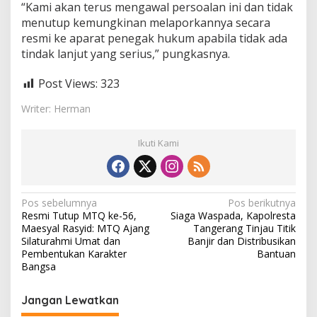
“Kami akan terus mengawal persoalan ini dan tidak
menutup kemungkinan melaporkannya secara
resmi ke aparat penegak hukum apabila tidak ada
tindak lanjut yang serius,” pungkasnya.
Post Views:
323
Writer: Herman
Ikuti Kami
N
Pos sebelumnya
Pos berikutnya
Resmi Tutup MTQ ke-56,
Siaga Waspada, Kapolresta
a
Maesyal Rasyid: MTQ Ajang
Tangerang Tinjau Titik
v
Silaturahmi Umat dan
Banjir dan Distribusikan
Pembentukan Karakter
Bantuan
i
Bangsa
g
Jangan Lewatkan
a