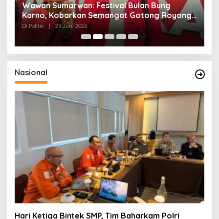
n
Wawan Sumarwan: Festival Bulan Bung
D
ga
Karno, Kobarkan Semangat Gotong Royong
H
dan Kepedulian Sosial
F
Di Politik
|
29 Juni 2026
Di 
Nasional
Hari Ketiga Bintek SMP, Tim Baharkam Polri