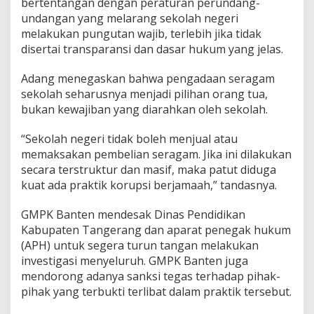
bertentangan dengan peraturan perundang-
i
K
undangan yang melarang sekolah negeri
a
melakukan pungutan wajib, terlebih jika tidak
b
disertai transparansi dan dasar hukum yang jelas.
u
p
Adang menegaskan bahwa pengadaan seragam
a
t
sekolah seharusnya menjadi pilihan orang tua,
e
bukan kewajiban yang diarahkan oleh sekolah.
n
T
“Sekolah negeri tidak boleh menjual atau
a
memaksakan pembelian seragam. Jika ini dilakukan
n
g
secara terstruktur dan masif, maka patut diduga
e
kuat ada praktik korupsi berjamaah,” tandasnya.
r
a
GMPK Banten mendesak Dinas Pendidikan
n
Kabupaten Tangerang dan aparat penegak hukum
g
(APH) untuk segera turun tangan melakukan
investigasi menyeluruh. GMPK Banten juga
mendorong adanya sanksi tegas terhadap pihak-
pihak yang terbukti terlibat dalam praktik tersebut.