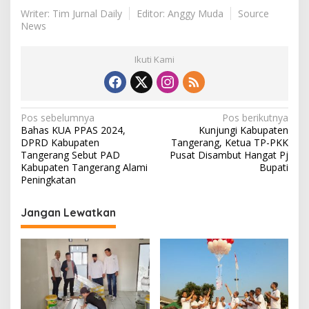
Writer: Tim Jurnal Daily
Editor: Anggy Muda
Source
News
Ikuti Kami
N
Pos sebelumnya
Pos berikutnya
Bahas KUA PPAS 2024,
Kunjungi Kabupaten
a
DPRD Kabupaten
Tangerang, Ketua TP-PKK
v
Tangerang Sebut PAD
Pusat Disambut Hangat Pj
Kabupaten Tangerang Alami
Bupati
i
Peningkatan
g
Jangan Lewatkan
a
s
i
p
o