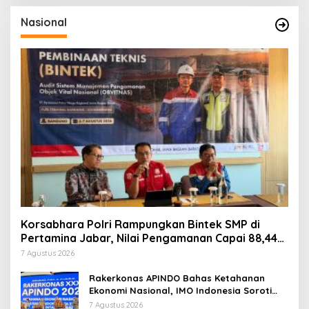
Nasional
Korsabhara Polri Rampungkan Bintek SMP di
Pertamina Jabar, Nilai Pengamanan Capai 88,44
Persen
7 Agustus 2026
Rakerkonas APINDO Bahas Ketahanan
Ekonomi Nasional, IMO Indonesia Soroti
Pentingnya Kolaborasi Lintas Sektor
7 Agustus 2026