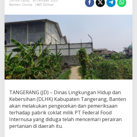
l
Jurnal Daily
30 Oktober 2023
Banten
,
Dunia
1485 Dilihat
S
i
d
a
k
P
a
b
r
i
k
C
o
k
e
l
TANGERANG (JD) – Dinas Lingkungan Hidup dan
a
Kebersihan (DLHK) Kabupaten Tangerang, Banten
t
d
akan melakukan pengecekan dan pemeriksaan
i
terhadap pabrik coklat milik PT Federal Food
C
Internusa yang diduga telah mencemari perairan
i
pertanian di daerah itu.
k
u