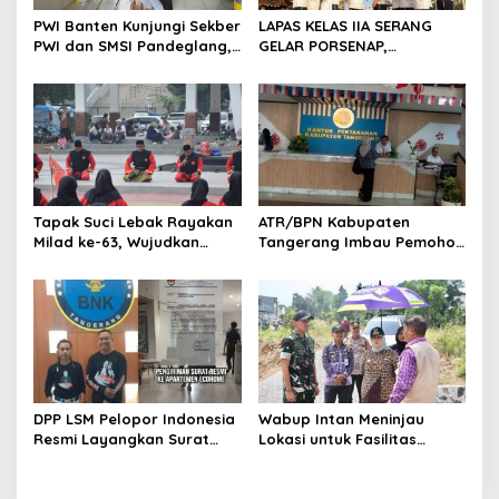
s
PWI Banten Kunjungi Sekber
LAPAS KELAS IIA SERANG
PWI dan SMSI Pandeglang,
GELAR PORSENAP,
Momentum Percepat
WUJUDKAN SPORTIFITAS
Konferensi Organisasi
DAN KEBERSAMAAN
Tapak Suci Lebak Rayakan
ATR/BPN Kabupaten
Milad ke-63, Wujudkan
Tangerang Imbau Pemohon
Pendekar Berkarakter
Aktif Pantau dan Laporkan
Menuju Kancah Dunia
Berkas Mandek
DPP LSM Pelopor Indonesia
Wabup Intan Meninjau
Resmi Layangkan Surat
Lokasi untuk Fasilitas
Klarifikasi untuk
Pengelolaan Sampah di
Management Ecohome dan
Tigaraksa