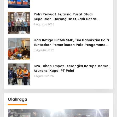
Polri Perkuat Jejaring Pusat Studi
Kepolisian, Dorong Riset Jadi Dasar
Kebijakan dan Inovasi
7 Agustus 2026
Hari Ketiga Bintek SMP, Tim Baharkam Polri
Tuntaskan Pemeriksaan Pola Pengamanan
Pertamina Patra Niaga Jabar
5 Agustus 2026
KPK Tahan Empat Tersangka Korupsi Komisi
Asuransi Kapal PT Pelni
1 Agustus 2026
Olahraga