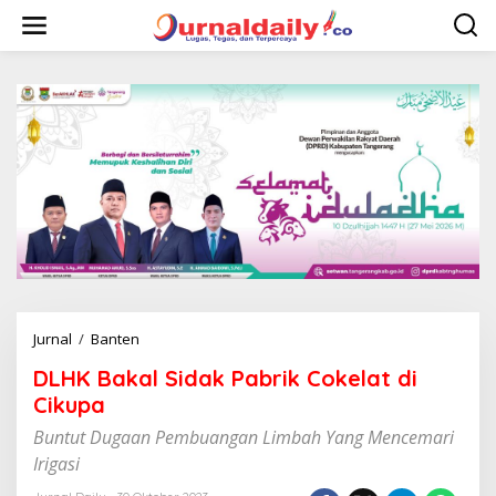
L
e
w
a
t
i
k
e
k
o
n
t
e
n
Jurnal
/
Banten
D
L
DLHK Bakal Sidak Pabrik Cokelat di
H
K
Cikupa
B
Buntut Dugaan Pembuangan Limbah Yang Mencemari
a
k
Irigasi
a