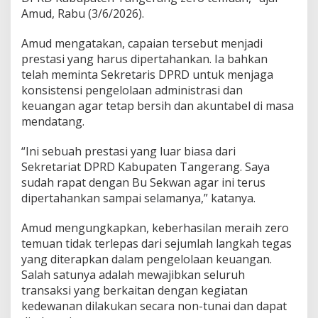
r
Amud, Rabu (3/6/2026).
o
T
Amud mengatakan, capaian tersebut menjadi
e
m
prestasi yang harus dipertahankan. Ia bahkan
u
telah meminta Sekretaris DPRD untuk menjaga
a
konsistensi pengelolaan administrasi dan
n
keuangan agar tetap bersih dan akuntabel di masa
,
K
mendatang.
e
t
“Ini sebuah prestasi yang luar biasa dari
u
Sekretariat DPRD Kabupaten Tangerang. Saya
a
sudah rapat dengan Bu Sekwan agar ini terus
D
P
dipertahankan sampai selamanya,” katanya.
R
D
Amud mengungkapkan, keberhasilan meraih zero
:
temuan tidak terlepas dari sejumlah langkah tegas
I
yang diterapkan dalam pengelolaan keuangan.
n
t
Salah satunya adalah mewajibkan seluruh
e
transaksi yang berkaitan dengan kegiatan
g
kedewanan dilakukan secara non-tunai dan dapat
r