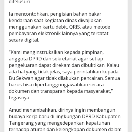
ditelusuri.
i
t
a
Ia mencontohkan, pengisian bahan bakar
s
kendaraan saat kegiatan dinas diwajibkan
J
menggunakan kartu debit, QRIS, atau metode
a
pembayaran elektronik lainnya yang tercatat
d
secara digital.
i
K
u
“Kami menginstruksikan kepada pimpinan,
n
anggota DPRD dan sekretariat agar setiap
c
pengeluaran dapat direkam dan dibuktikan. Kalau
i
ada hal yang tidak jelas, saya perintahkan kepada
Bu Sekwan agar tidak dilakukan pencairan. Semua
harus bisa dipertanggungjawabkan secara
dokumen dan transparan kepada masyarakat,”
tegasnya.
Amud menambahkan, dirinya ingin membangun
budaya kerja baru di lingkungan DPRD Kabupaten
Tangerang yang mengedepankan kepatuhan
terhadap aturan dan kelengkapan dokumen dalam