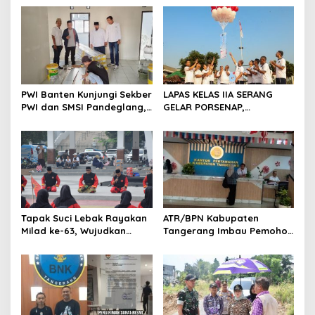
s
i
p
o
s
PWI Banten Kunjungi Sekber
LAPAS KELAS IIA SERANG
PWI dan SMSI Pandeglang,
GELAR PORSENAP,
Momentum Percepat
WUJUDKAN SPORTIFITAS
Konferensi Organisasi
DAN KEBERSAMAAN
Tapak Suci Lebak Rayakan
ATR/BPN Kabupaten
Milad ke-63, Wujudkan
Tangerang Imbau Pemohon
Pendekar Berkarakter
Aktif Pantau dan Laporkan
Menuju Kancah Dunia
Berkas Mandek