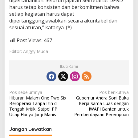
dipertahankan. Seluruh jajaran Sekretariat DPRD
harus tetap konsisten dan berkomitmen bahwa
setiap kegiatan harus dapat
dipertanggungjawabkan secara akuntabel dan
sesuai aturan,” katanya. (*)
Post Views:
467
Editor: Anggy Muda
Ikuti Kami
N
Pos sebelumnya
Pos berikutnya
Hiburan Malam One Two Six
Gubernur Andra Soni Buka
a
Beroperasi Tanpa Izin di
Kerja Sama Luas dengan
v
Tengah Kritik, Satpol PP
IWAPI Banten untuk
Ucap Hanya Janji Manis
Pemberdayaan Perempuan
i
g
Jangan Lewatkan
a