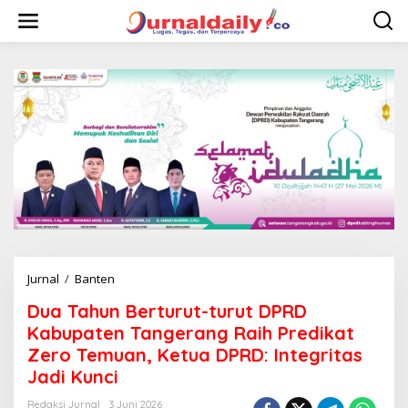
L
e
w
a
t
i
k
e
k
o
n
t
e
n
Jurnal
/
Banten
D
u
Dua Tahun Berturut-turut DPRD
a
T
Kabupaten Tangerang Raih Predikat
a
Zero Temuan, Ketua DPRD: Integritas
h
Jadi Kunci
u
n
Redaksi Jurnal
3 Juni 2026