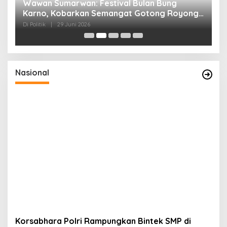
n
Wawan Sumarwan: Festival Bulan Bung
D
ga
Karno, Kobarkan Semangat Gotong Royong
H
dan Kepedulian Sosial
F
Di Politik
|
29 Juni 2026
Di 
Nasional
Korsabhara Polri Rampungkan Bintek SMP di