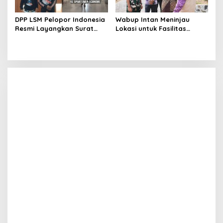
DPP LSM Pelopor Indonesia
Wabup Intan Meninjau
Resmi Layangkan Surat
Lokasi untuk Fasilitas
Klarifikasi untuk
Pengelolaan Sampah di
Management Ecohome dan
Tigaraksa
BNK