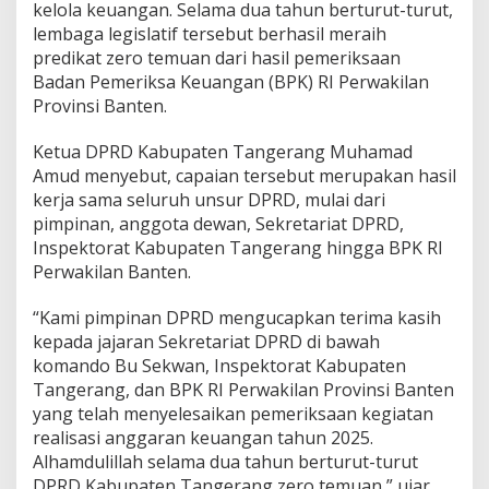
e
kelola keuangan. Selama dua tahun berturut-turut,
n
lembaga legislatif tersebut berhasil meraih
T
predikat zero temuan dari hasil pemeriksaan
a
Badan Pemeriksa Keuangan (BPK) RI Perwakilan
n
g
Provinsi Banten.
e
r
Ketua DPRD Kabupaten Tangerang Muhamad
a
Amud menyebut, capaian tersebut merupakan hasil
n
kerja sama seluruh unsur DPRD, mulai dari
g
R
pimpinan, anggota dewan, Sekretariat DPRD,
a
Inspektorat Kabupaten Tangerang hingga BPK RI
i
Perwakilan Banten.
h
P
“Kami pimpinan DPRD mengucapkan terima kasih
r
e
kepada jajaran Sekretariat DPRD di bawah
d
komando Bu Sekwan, Inspektorat Kabupaten
i
Tangerang, dan BPK RI Perwakilan Provinsi Banten
k
yang telah menyelesaikan pemeriksaan kegiatan
a
realisasi anggaran keuangan tahun 2025.
t
Z
Alhamdulillah selama dua tahun berturut-turut
e
DPRD Kabupaten Tangerang zero temuan,” ujar