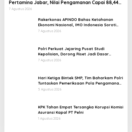
Pertamina Jabar, Nilai Pengamanan Capai 88,44
Persen
7 Agustus 2026
Rakerkonas APINDO Bahas Ketahanan
Ekonomi Nasional, IMO Indonesia Soroti
Pentingnya Kolaborasi Lintas Sektor
7 Agustus 2026
Polri Perkuat Jejaring Pusat Studi
Kepolisian, Dorong Riset Jadi Dasar
Kebijakan dan Inovasi
7 Agustus 2026
Hari Ketiga Bintek SMP, Tim Baharkam Polri
Tuntaskan Pemeriksaan Pola Pengamanan
Pertamina Patra Niaga Jabar
5 Agustus 2026
KPK Tahan Empat Tersangka Korupsi Komisi
Asuransi Kapal PT Pelni
1 Agustus 2026