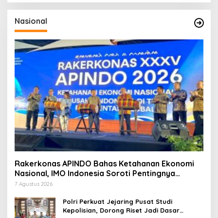
Nasional
Rakerkonas APINDO Bahas Ketahanan Ekonomi
Nasional, IMO Indonesia Soroti Pentingnya
Kolaborasi Lintas Sektor
7 Agustus 2026
Polri Perkuat Jejaring Pusat Studi
Kepolisian, Dorong Riset Jadi Dasar