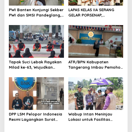
o
s
PWI Banten Kunjungi Sekber
LAPAS KELAS IIA SERANG
PWI dan SMSI Pandeglang,
GELAR PORSENAP,
Momentum Percepat
WUJUDKAN SPORTIFITAS
Konferensi Organisasi
DAN KEBERSAMAAN
Tapak Suci Lebak Rayakan
ATR/BPN Kabupaten
Milad ke-63, Wujudkan
Tangerang Imbau Pemohon
Pendekar Berkarakter
Aktif Pantau dan Laporkan
Menuju Kancah Dunia
Berkas Mandek
DPP LSM Pelopor Indonesia
Wabup Intan Meninjau
Resmi Layangkan Surat
Lokasi untuk Fasilitas
Klarifikasi untuk
Pengelolaan Sampah di
Management Ecohome dan
Tigaraksa