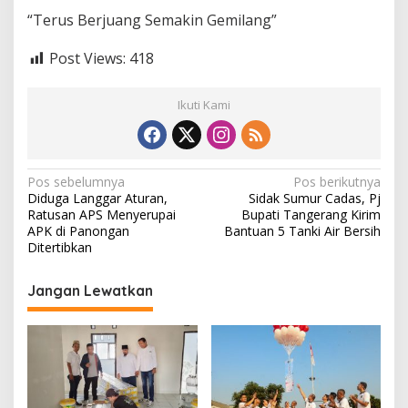
“Terus Berjuang Semakin Gemilang”
Post Views:
418
Ikuti Kami
N
Pos sebelumnya
Pos berikutnya
Diduga Langgar Aturan,
Sidak Sumur Cadas, Pj
a
Ratusan APS Menyerupai
Bupati Tangerang Kirim
v
APK di Panongan
Bantuan 5 Tanki Air Bersih
Ditertibkan
i
g
Jangan Lewatkan
a
s
i
p