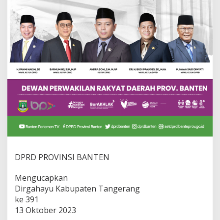
g
e
r
a
n
g
DPRD PROVINSI BANTEN
Mengucapkan
Dirgahayu Kabupaten Tangerang
ke 391
13 Oktober 2023