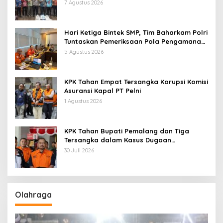
Kebijakan dan Inovasi
7 Agustus 2026
Hari Ketiga Bintek SMP, Tim Baharkam Polri
Tuntaskan Pemeriksaan Pola Pengamanan
Pertamina Patra Niaga Jabar
5 Agustus 2026
KPK Tahan Empat Tersangka Korupsi Komisi
Asuransi Kapal PT Pelni
1 Agustus 2026
KPK Tahan Bupati Pemalang dan Tiga
Tersangka dalam Kasus Dugaan
Pemerasan
30 Juli 2026
Olahraga