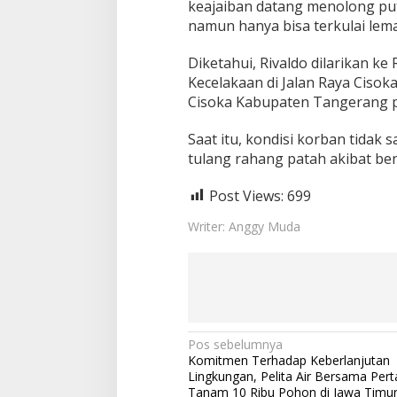
keajaiban datang menolong putr
k
namun hanya bisa terkulai lem
a
l
a
Diketahui, Rivaldo dilarikan 
n
Kecelakaan di Jalan Raya Cisok
t
Cisoka Kabupaten Tangerang pa
a
s
Saat itu, kondisi korban tidak s
tulang rahang patah akibat be
Post Views:
699
Writer: Anggy Muda
N
Pos sebelumnya
Komitmen Terhadap Keberlanjutan
a
Lingkungan, Pelita Air Bersama Per
Tanam 10 Ribu Pohon di Jawa Timu