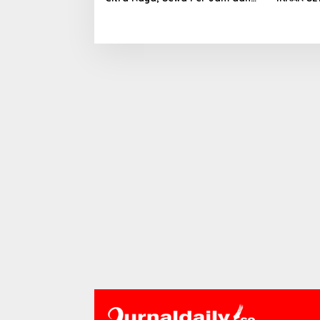
Peran Pegawai Staf BNK
WARGA B