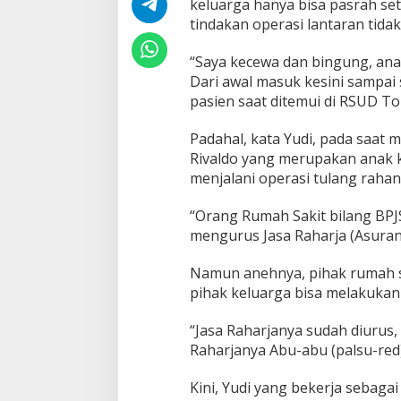
keluarga hanya bisa pasrah se
T
tindakan operasi lantaran tidak
e
l
a
“Saya kecewa dan bingung, ana
n
Dari awal masuk kesini sampai 
t
pasien saat ditemui di RSUD To
a
r
Padahal, kata Yudi, pada saat
k
a
Rivaldo yang merupakan anak k
n
menjalani operasi tulang rahan
P
a
“Orang Rumah Sakit bilang BPJ
s
mengurus Jasa Raharja (Asurans
i
e
n
Namun anehnya, pihak rumah sa
K
pihak keluarga bisa melakukan 
o
r
“Jasa Raharjanya sudah diurus,
b
Raharjanya Abu-abu (palsu-red),
a
n
L
Kini, Yudi yang bekerja sebaga
a