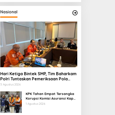
Nasional
Hari Ketiga Bintek SMP, Tim Baharkam
Polri Tuntaskan Pemeriksaan Pola
Pengamanan Pertamina Patra Niaga
5 Agustus 2026
Jabar
KPK Tahan Empat Tersangka
Korupsi Komisi Asuransi Kapal
PT Pelni
1 Agustus 2026