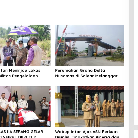
tan Meninjau Lokasi
Perumahan Graha Delta
silitas Pengelolaan
Nusamas di Solear Melanggar
i Tigaraksa
Aturan, Diduga Belum Memiliki
PSU
LAS IIA SERANG GELAR
Wabup Intan Ajak ASN Perkuat
IA NKRI, DIIKUTI 2
Disiplin, Tingkatkan Kinerja dan