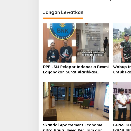
v
i
Jangan Lewatkan
g
a
s
i
p
o
s
DPP LSM Pelopor Indonesia Resmi
Wabup In
Layangkan Surat Klarifikasi
untuk Fa
untuk Management Ecohome dan
Sampah d
BNK
Skandal Apartement Ecohome
LAPAS KE
Citra Raya, Sewa Per Jam dan
IKRAR SET