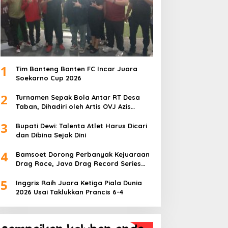
1
Tim Banteng Banten FC Incar Juara
Soekarno Cup 2026
2
Turnamen Sepak Bola Antar RT Desa
Taban, Dihadiri oleh Artis OVJ Azis
Gagap, RT 001 Raih Kemenangan
3
Bupati Dewi: Talenta Atlet Harus Dicari
dan Dibina Sejak Dini
4
Bamsoet Dorong Perbanyak Kejuaraan
Drag Race, Java Drag Record Series
2026 Jadi Ajang Pembinaan Talenta
5
Muda
Inggris Raih Juara Ketiga Piala Dunia
2026 Usai Taklukkan Prancis 6-4