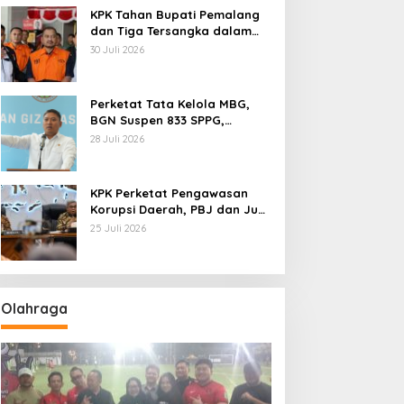
KPK Tahan Bupati Pemalang
dan Tiga Tersangka dalam
Kasus Dugaan Pemerasan
30 Juli 2026
Perketat Tata Kelola MBG,
BGN Suspen 833 SPPG,
Ratusan Di Antaranya
28 Juli 2026
Permanen
KPK Perketat Pengawasan
Korupsi Daerah, PBJ dan Jual
Beli Jabatan Jadi Target
25 Juli 2026
Utama
Olahraga