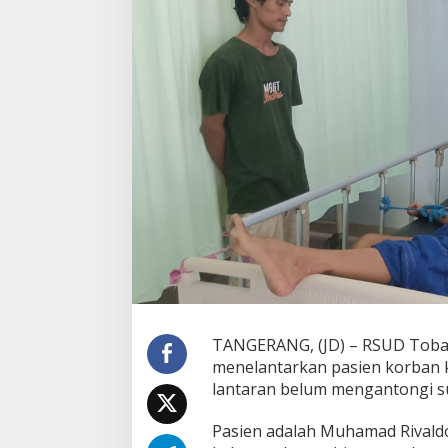
a
m
i
n
a
n
,
R
S
U
D
B
a
l
a
r
a
j
a
TANGERANG, (JD) – RSUD Tobat
D
menelantarkan pasien korban k
i
lantaran belum mengantongi su
d
u
g
Pasien adalah Muhamad Rivald
a