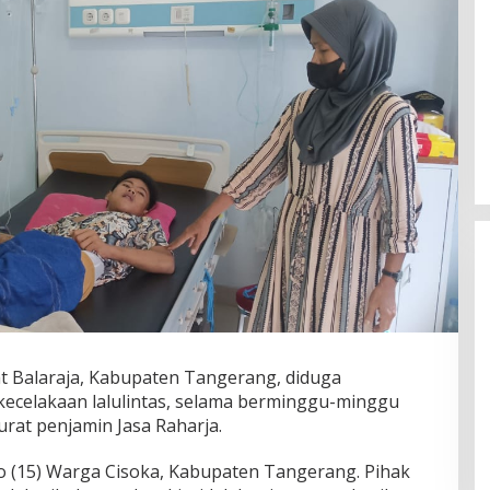
 Balaraja, Kabupaten Tangerang, diduga
Fenomena “Dascomology” Dinilai
ecelakaan lalulintas, selama berminggu-minggu
Cerminkan Pentingnya Komunikasi
rat penjamin Jasa Raharja.
Politik dalam Menjaga
Di Politik
|
5 Juli 2026
Kepercayaan Publik
o (15) Warga Cisoka, Kabupaten Tangerang. Pihak