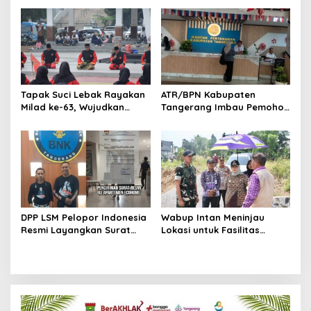
Konferensi Organisasi
DAN KEBERSAMAAN
Tapak Suci Lebak Rayakan
ATR/BPN Kabupaten
Milad ke-63, Wujudkan
Tangerang Imbau Pemohon
Pendekar Berkarakter
Aktif Pantau dan Laporkan
Menuju Kancah Dunia
Berkas Mandek
DPP LSM Pelopor Indonesia
Wabup Intan Meninjau
Resmi Layangkan Surat
Lokasi untuk Fasilitas
Klarifikasi untuk
Pengelolaan Sampah di
Management Ecohome dan
Tigaraksa
BNK