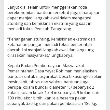
a
n
Lanjut dia, selain untuk menggerakan roda
B
perekonomian, bantuan tersebut juga diharapkan
a
dapat menjadi langkah awal dalam mengatasi
n
stunting dan kemiskinan ekstrim yang saat ini
t
u
menjadi fokus Pemkab Tangerang.
a
n
“Penanganan stunting, kemiskinan ekstrim dan
K
ketahanan pangan menjadi fokus pemerintah
e
daerah. Ini menjadi langkah awal dan langsung
l
e
dirasakan masyarakat,” ungkapnya.
n
g
Kepala Badan Pemberdayaan Masyarakat
k
Pemerintahan Desa Yayat Rohiman menjelaskan
a
bantuan untuk masyarakat Desa Cikasungka selain
p
a
mesin jahit, obras dan sablon, bantuan juga
n
berupa: kolam bundar diameter 1,7 sebanyak 2
U
kolam, kolam kotak 1 x 4 m sebanyak 9 kolam dan
s
100 ribu ekor binih ikan lele beserta pakan
a
sebanyak 320 kg dan pakan pembesaran 180 kg.
h
a