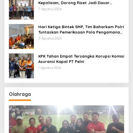
Kepolisian, Dorong Riset Jadi Dasar
Kebijakan dan Inovasi
7 Agustus 2026
Hari Ketiga Bintek SMP, Tim Baharkam Polri
Tuntaskan Pemeriksaan Pola Pengamanan
Pertamina Patra Niaga Jabar
5 Agustus 2026
KPK Tahan Empat Tersangka Korupsi Komisi
Asuransi Kapal PT Pelni
1 Agustus 2026
Olahraga