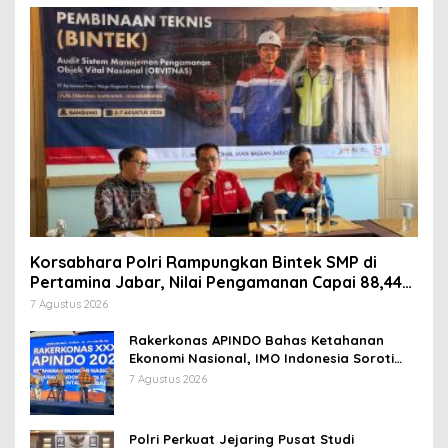
Korsabhara Polri Rampungkan Bintek SMP di
Pertamina Jabar, Nilai Pengamanan Capai 88,44
Persen
7 Agustus 2026
Rakerkonas APINDO Bahas Ketahanan
Ekonomi Nasional, IMO Indonesia Soroti
Pentingnya Kolaborasi Lintas Sektor
7 Agustus 2026
Polri Perkuat Jejaring Pusat Studi