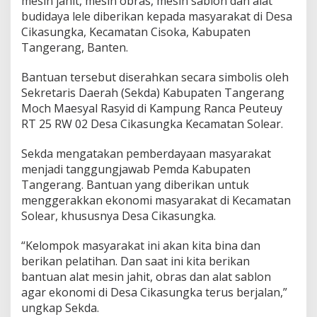
mesin jahit, mesin obras, mesin sablon dan alat
P
budidaya lele diberikan kepada masyarakat di Desa
D
K
Cikasungka, Kecamatan Cisoka, Kabupaten
a
Tangerang, Banten.
b
u
Bantuan tersebut diserahkan secara simbolis oleh
p
Sekretaris Daerah (Sekda) Kabupaten Tangerang
a
t
Moch Maesyal Rasyid di Kampung Ranca Peuteuy
e
RT 25 RW 02 Desa Cikasungka Kecamatan Solear.
n
T
Sekda mengatakan pemberdayaan masyarakat
a
menjadi tanggungjawab Pemda Kabupaten
n
g
Tangerang. Bantuan yang diberikan untuk
e
menggerakkan ekonomi masyarakat di Kecamatan
r
Solear, khususnya Desa Cikasungka.
a
n
“Kelompok masyarakat ini akan kita bina dan
g
B
berikan pelatihan. Dan saat ini kita berikan
a
bantuan alat mesin jahit, obras dan alat sablon
g
agar ekonomi di Desa Cikasungka terus berjalan,”
i
ungkap Sekda.
k