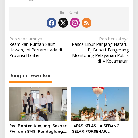
Ikuti Kami
N
Pos sebelumnya
Pos berikutnya
Resmikan Rumah Sakit
Pasca Libur Panjang Nataru,
a
Hewan, Ini Pertama ada di
Pj Bupati Tangerang
v
Provinsi Banten
Monitoring Pelayanan Publik
di 4 Kecamatan
i
g
Jangan Lewatkan
a
s
i
p
o
s
PWI Banten Kunjungi Sekber
LAPAS KELAS IIA SERANG
PWI dan SMSI Pandeglang,
GELAR PORSENAP,
Momentum Percepat
WUJUDKAN SPORTIFITAS