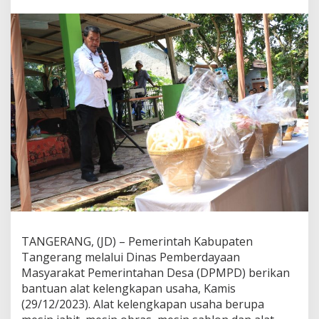
R
o
d
a
E
k
o
n
o
m
i
M
a
s
y
a
r
a
k
TANGERANG, (JD) – Pemerintah Kabupaten
a
Tangerang melalui Dinas Pemberdayaan
t
,
Masyarakat Pemerintahan Desa (DPMPD) berikan
D
bantuan alat kelengkapan usaha, Kamis
P
(29/12/2023). Alat kelengkapan usaha berupa
M