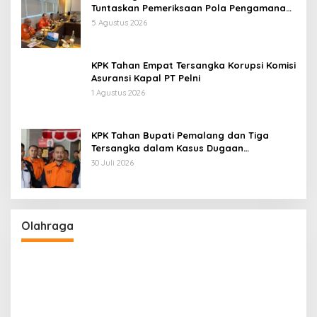
Tuntaskan Pemeriksaan Pola Pengamanan
Pertamina Patra Niaga Jabar
5 Agustus 2026
KPK Tahan Empat Tersangka Korupsi Komisi
Asuransi Kapal PT Pelni
1 Agustus 2026
KPK Tahan Bupati Pemalang dan Tiga
Tersangka dalam Kasus Dugaan
Pemerasan
30 Juli 2026
Olahraga