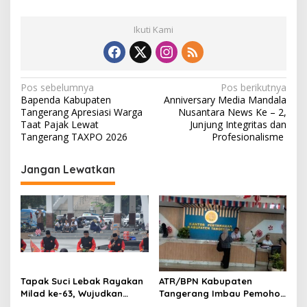
Ikuti Kami
N
Pos sebelumnya
Pos berikutnya
Bapenda Kabupaten
Anniversary Media Mandala
a
Tangerang Apresiasi Warga
Nusantara News Ke – 2,
v
Taat Pajak Lewat
Junjung Integritas dan
Tangerang TAXPO 2026
Profesionalisme
i
g
Jangan Lewatkan
a
s
i
p
o
s
Tapak Suci Lebak Rayakan
ATR/BPN Kabupaten
Milad ke-63, Wujudkan
Tangerang Imbau Pemohon
Pendekar Berkarakter
Aktif Pantau dan Laporkan