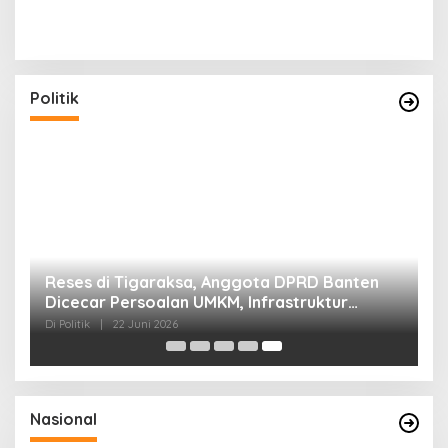
Politik
Reses di Tigaraksa, Anggota DPRD Banten
Dicecar Persoalan UMKM, Infrastruktur
Hingga Persampahan
Di Politik
|
22 Juni 2026
Nasional