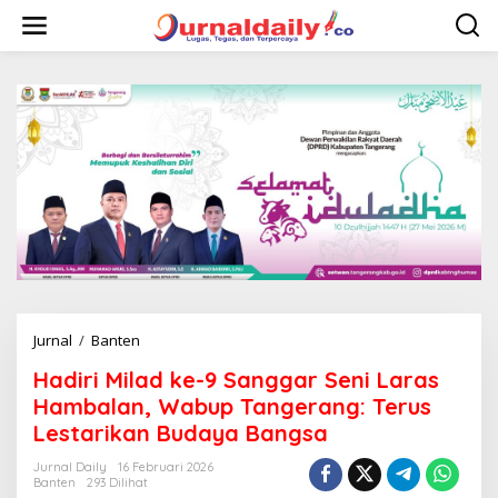
L
e
w
a
t
i
k
e
k
o
n
t
e
n
Jurnal
/
Banten
H
a
Hadiri Milad ke-9 Sanggar Seni Laras
d
i
Hambalan, Wabup Tangerang: Terus
r
Lestarikan Budaya Bangsa
i
M
Jurnal Daily
16 Februari 2026
i
Banten
293 Dilihat