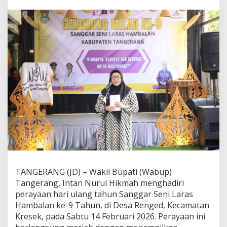
l
a
d
k
e
-
9
S
a
n
g
g
a
r
S
e
n
i
L
TANGERANG (JD) – Wakil Bupati (Wabup)
a
Tangerang, Intan Nurul Hikmah menghadiri
r
a
perayaan hari ulang tahun Sanggar Seni Laras
s
Hambalan ke-9 Tahun, di Desa Renged, Kecamatan
H
Kresek, pada Sabtu 14 Februari 2026. Perayaan ini
a