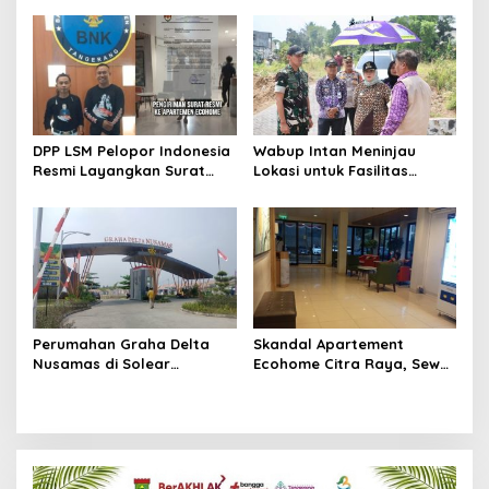
Menuju Kancah Dunia
Berkas Mandek
DPP LSM Pelopor Indonesia
Wabup Intan Meninjau
Resmi Layangkan Surat
Lokasi untuk Fasilitas
Klarifikasi untuk
Pengelolaan Sampah di
Management Ecohome dan
Tigaraksa
BNK
Perumahan Graha Delta
Skandal Apartement
Nusamas di Solear
Ecohome Citra Raya, Sewa
Melanggar Aturan, Diduga
Per Jam dan Peran
Belum Memiliki PSU
Pegawai Staf BNK