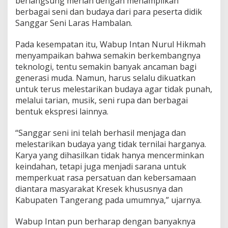
berlangsung meriah dengan menampilkan
m
berbagai seni dan budaya dari para peserta didik
b
a
Sanggar Seni Laras Hambalan.
l
a
Pada kesempatan itu, Wabup Intan Nurul Hikmah
n
menyampaikan bahwa semakin berkembangnya
,
teknologi, tentu semakin banyak ancaman bagi
W
a
generasi muda. Namun, harus selalu dikuatkan
b
untuk terus melestarikan budaya agar tidak punah,
u
melalui tarian, musik, seni rupa dan berbagai
p
bentuk ekspresi lainnya.
T
a
n
“Sanggar seni ini telah berhasil menjaga dan
g
melestarikan budaya yang tidak ternilai harganya.
e
Karya yang dihasilkan tidak hanya mencerminkan
r
keindahan, tetapi juga menjadi sarana untuk
a
n
memperkuat rasa persatuan dan kebersamaan
g
diantara masyarakat Kresek khususnya dan
:
Kabupaten Tangerang pada umumnya,” ujarnya.
T
e
Wabup Intan pun berharap dengan banyaknya
r