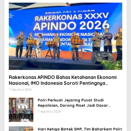
Rakerkonas APINDO Bahas Ketahanan Ekonomi
Nasional, IMO Indonesia Soroti Pentingnya
Kolaborasi Lintas Sektor
7 Agustus 2026
Polri Perkuat Jejaring Pusat Studi
Kepolisian, Dorong Riset Jadi Dasar
Kebijakan dan Inovasi
7 Agustus 2026
Hari Ketiga Bintek SMP, Tim Baharkam Polri