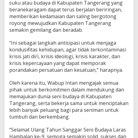
u
suku atau budaya di Kabupaten Tangerang yang
s
beranekaragam dapat terus berjalan beriringan,
L
memberikan kedamaian dan saling bergotong
e
royong mewujudkan Kabupaten Tangerang
s
semakin gemilang dan beradab.
t
a
r
“Ini sebagai langkah antisipasi untuk menjaga
i
kondusifitas kehidupan, agar tidak terkontaminasi
k
krisis jati diri, krisis ideologi, krisis karakter, dan
a
krisis kepercayaan yang dapat memporak
n
B
porandakan persatuan dan kesatuan,” harapnya.
u
d
Oleh karena itu, Wabup Intan mengajak semua
a
pihak untuk berkomitmen dalam mendukung dan
y
memajukan dunia seni budaya di Kabupaten
a
B
Tangerang, serta bekerja sama untuk menciptakan
a
lebih banyak peluang bagi para seniman untuk
n
tumbuh dan berkembang.
g
s
“Selamat Ulang Tahun Sanggar Seni Budaya Laras
a
Hambalan ke-9, semoga semakin solid, sukses dan