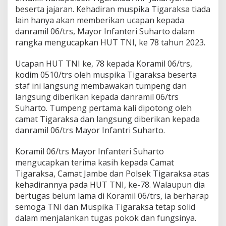
n
beserta jajaran. Kehadiran muspika Tigaraksa tiada
S
lain hanya akan memberikan ucapan kepada
e
l
danramil 06/trs, Mayor Infanteri Suharto dalam
a
rangka mengucapkan HUT TNI, ke 78 tahun 2023.
m
a
Ucapan HUT TNI ke, 78 kepada Koramil 06/trs,
t
kodim 0510/trs oleh muspika Tigaraksa beserta
k
e
staf ini langsung membawakan tumpeng dan
M
langsung diberikan kepada danramil 06/trs
a
Suharto. Tumpeng pertama kali dipotong oleh
y
camat Tigaraksa dan langsung diberikan kepada
o
r
danramil 06/trs Mayor Infantri Suharto.
I
n
Koramil 06/trs Mayor Infanteri Suharto
f
mengucapkan terima kasih kepada Camat
a
Tigaraksa, Camat Jambe dan Polsek Tigaraksa atas
n
t
kehadirannya pada HUT TNI, ke-78. Walaupun dia
r
bertugas belum lama di Koramil 06/trs, ia berharap
i
semoga TNI dan Muspika Tigaraksa tetap solid
S
dalam menjalankan tugas pokok dan fungsinya.
u