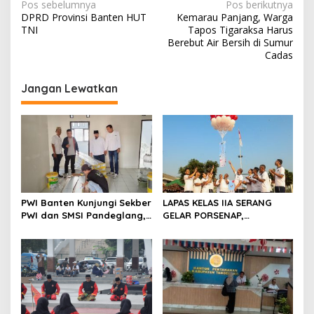
N
Pos sebelumnya
Pos berikutnya
DPRD Provinsi Banten HUT
Kemarau Panjang, Warga
a
TNI
Tapos Tigaraksa Harus
v
Berebut Air Bersih di Sumur
Cadas
i
g
Jangan Lewatkan
a
s
i
p
o
s
PWI Banten Kunjungi Sekber
LAPAS KELAS IIA SERANG
PWI dan SMSI Pandeglang,
GELAR PORSENAP,
Momentum Percepat
WUJUDKAN SPORTIFITAS
Konferensi Organisasi
DAN KEBERSAMAAN