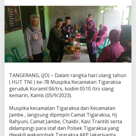
7
8
,
M
u
s
p
i
k
a
T
i
g
a
TANGERANG, (JD) – Dalam rangka hari ulang tahun
r
( HUT TNI ) ke-78 Muspika Kecamatan Tigaraksa
a
k
geruduk Koramil 06/trs, kodim 0510 /trs siang
s
kemarin, Kamis (05/9/2023).
a
U
Muspika kecamatan Tigaraksa dan Kecamatan
c
Jambe , langsung dipimpin Camat Tigaraksa, Hj
a
p
Rahyuni, Camat Jambe, Chaidir, Kasi Trantib serta
k
didampingi para staf dan Polsek Tigaraksa yang
a
diwakili wakapolsek Tigaraksa AKP Jakariyanta