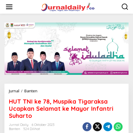
L
e
w
a
t
i
k
e
k
o
n
t
e
n
Jurnal
/
Banten
H
U
HUT TNI ke 78, Muspika Tigaraksa
T
T
Ucapkan Selamat ke Mayor Infantri
N
Suharto
I
k
Jurnal Daily
6 Oktober 2023
e
Banten
524 Dilihat