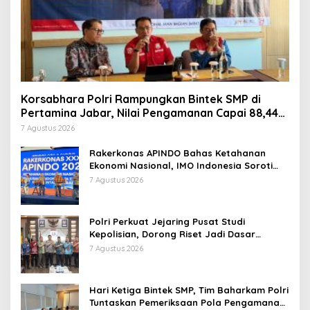
Korsabhara Polri Rampungkan Bintek SMP di
Pertamina Jabar, Nilai Pengamanan Capai 88,44
Persen
7 Agustus 2026
Rakerkonas APINDO Bahas Ketahanan
Ekonomi Nasional, IMO Indonesia Soroti
Pentingnya Kolaborasi Lintas Sektor
7 Agustus 2026
Polri Perkuat Jejaring Pusat Studi
Kepolisian, Dorong Riset Jadi Dasar
Kebijakan dan Inovasi
7 Agustus 2026
Hari Ketiga Bintek SMP, Tim Baharkam Polri
Tuntaskan Pemeriksaan Pola Pengamanan