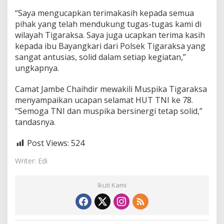
h
a
“Saya mengucapkan terimakasih kepada semua
r
pihak yang telah mendukung tugas-tugas kami di
t
wilayah Tigaraksa. Saya juga ucapkan terima kasih
o
kepada ibu Bayangkari dari Polsek Tigaraksa yang
sangat antusias, solid dalam setiap kegiatan,”
ungkapnya.
Camat Jambe Chaihdir mewakili Muspika Tigaraksa
menyampaikan ucapan selamat HUT TNI ke 78.
“Semoga TNI dan muspika bersinergi tetap solid,”
tandasnya.
Post Views:
524
Writer: Edi
Ikuti Kami