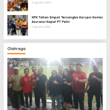
Pertamina Patra Niaga Jabar
5 Agustus 2026
KPK Tahan Empat Tersangka Korupsi Komisi
Asuransi Kapal PT Pelni
1 Agustus 2026
Olahraga