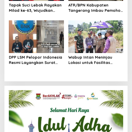
Tapak Suci Lebak Rayakan
ATR/BPN Kabupaten
Milad ke-63, Wujudkan
Tangerang Imbau Pemohon
Pendekar Berkarakter
Aktif Pantau dan Laporkan
Menuju Kancah Dunia
Berkas Mandek
DPP LSM Pelopor Indonesia
Wabup Intan Meninjau
Resmi Layangkan Surat
Lokasi untuk Fasilitas
Klarifikasi untuk
Pengelolaan Sampah di
Management Ecohome dan
Tigaraksa
BNK