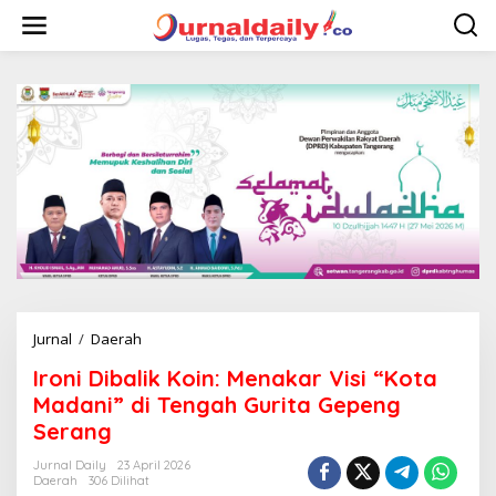
L
e
w
a
t
i
k
e
k
o
n
t
e
n
Jurnal
/
Daerah
I
r
Ironi Dibalik Koin: Menakar Visi “Kota
o
n
Madani” di Tengah Gurita Gepeng
i
Serang
D
i
Jurnal Daily
23 April 2026
b
Daerah
306 Dilihat