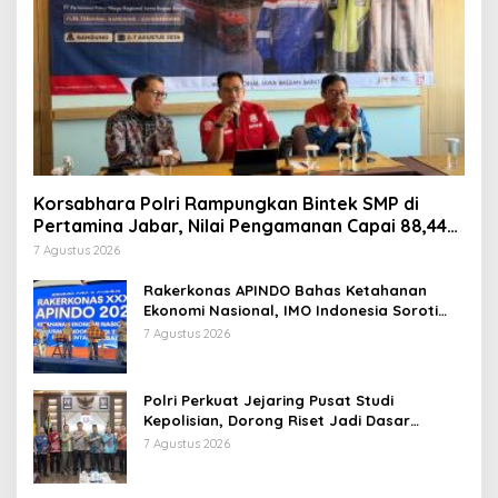
Korsabhara Polri Rampungkan Bintek SMP di
Pertamina Jabar, Nilai Pengamanan Capai 88,44
Persen
7 Agustus 2026
Rakerkonas APINDO Bahas Ketahanan
Ekonomi Nasional, IMO Indonesia Soroti
Pentingnya Kolaborasi Lintas Sektor
7 Agustus 2026
Polri Perkuat Jejaring Pusat Studi
Kepolisian, Dorong Riset Jadi Dasar
Kebijakan dan Inovasi
7 Agustus 2026