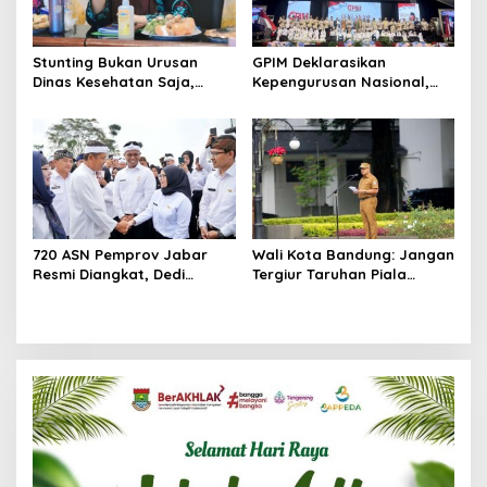
Stunting Bukan Urusan
GPIM Deklarasikan
Dinas Kesehatan Saja,
Kepengurusan Nasional,
Wabup Intan Sentil
Siap Kawal Program
Fenomena ‘Lost Contact’
Pemerintah dan Bidik
Posyandu
Kemenangan Prabowo 2029
720 ASN Pemprov Jabar
Wali Kota Bandung: Jangan
Resmi Diangkat, Dedi
Tergiur Taruhan Piala
Mulyadi Tekankan Birokrasi
Dunia, ASN Terlibat
Cepat dan Dekat dengan
Terancam Sanksi Berat
Rakyat