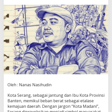
a
l
i
k
K
o
i
n
:
M
e
n
a
k
a
r
V
i
s
Oleh : Nanas Nasihudin
i
"
Kota Serang, sebagai jantung dan Ibu Kota Provinsi
K
o
Banten, memikul beban berat sebagai etalase
t
kemajuan daerah. Dengan jargon “Kota Madani”,
a
Serang diproyeksikan menjadi simbol masyarakat