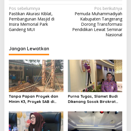
N
Pos sebelumnya
Pos berikutnya
Pastikan Akurasi Kiblat,
Pemuda Muhammadiyah
a
Pembangunan Masjid di
Kabupaten Tangerang
v
Insira Memorial Park
Dorong Transformasi
Gandeng MUI
Pendidikan Lewat Seminar
i
Nasional
g
Jangan Lewatkan
a
s
i
p
o
s
Tanpa Papan Proyek dan
Purna Tugas, Slamet Budi
Minim K3, Proyek SAB di
Dikenang Sosok Birokrat
Bojongloa Cisoka Disorot
Bijaksana Panutan Lintas
Generasi ASN