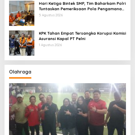
Hari Ketiga Bintek SMP, Tim Baharkam Polri
Tuntaskan Pemeriksaan Pola Pengamanan
Pertamina Patra Niaga Jabar
5 Agustus 2026
KPK Tahan Empat Tersangka Korupsi Komisi
Asuransi Kapal PT Pelni
1 Agustus 2026
Olahraga