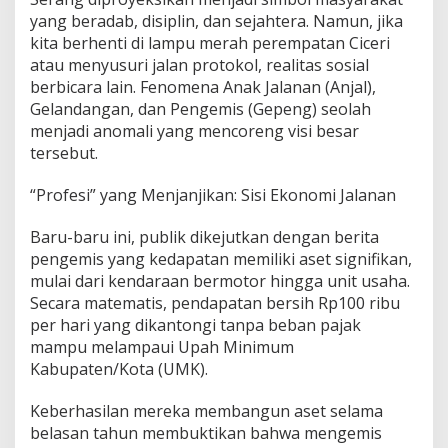
M
yang beradab, disiplin, dan sejahtera. Namun, jika
a
d
kita berhenti di lampu merah perempatan Ciceri
a
atau menyusuri jalan protokol, realitas sosial
n
berbicara lain. Fenomena Anak Jalanan (Anjal),
i
Gelandangan, dan Pengemis (Gepeng) seolah
"
menjadi anomali yang mencoreng visi besar
d
i
tersebut.
T
e
“Profesi” yang Menjanjikan: Sisi Ekonomi Jalanan
n
g
Baru-baru ini, publik dikejutkan dengan berita
a
h
pengemis yang kedapatan memiliki aset signifikan,
G
mulai dari kendaraan bermotor hingga unit usaha.
u
Secara matematis, pendapatan bersih Rp100 ribu
r
per hari yang dikantongi tanpa beban pajak
i
mampu melampaui Upah Minimum
t
a
Kabupaten/Kota (UMK).
G
e
Keberhasilan mereka membangun aset selama
p
belasan tahun membuktikan bahwa mengemis
e