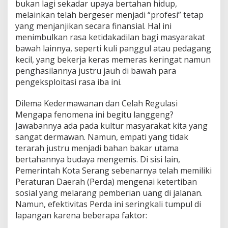
bukan lagi sekadar upaya bertahan hidup,
n
g
melainkan telah bergeser menjadi “profesi” tetap
S
yang menjanjikan secara finansial. Hal ini
e
menimbulkan rasa ketidakadilan bagi masyarakat
r
bawah lainnya, seperti kuli panggul atau pedagang
a
n
kecil, yang bekerja keras memeras keringat namun
g
penghasilannya justru jauh di bawah para
pengeksploitasi rasa iba ini.
Dilema Kedermawanan dan Celah Regulasi
Mengapa fenomena ini begitu langgeng?
Jawabannya ada pada kultur masyarakat kita yang
sangat dermawan. Namun, empati yang tidak
terarah justru menjadi bahan bakar utama
bertahannya budaya mengemis. Di sisi lain,
Pemerintah Kota Serang sebenarnya telah memiliki
Peraturan Daerah (Perda) mengenai ketertiban
sosial yang melarang pemberian uang di jalanan.
Namun, efektivitas Perda ini seringkali tumpul di
lapangan karena beberapa faktor: