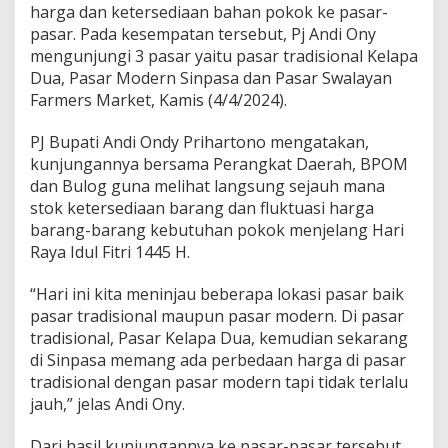
C
harga dan ketersediaan bahan pokok ke pasar-
e
pasar. Pada kesempatan tersebut, Pj Andi Ony
k
mengunjungi 3 pasar yaitu pasar tradisional Kelapa
S
t
Dua, Pasar Modern Sinpasa dan Pasar Swalayan
o
Farmers Market, Kamis (4/4/2024).
k
d
PJ Bupati Andi Ondy Prihartono mengatakan,
a
kunjungannya bersama Perangkat Daerah, BPOM
n
K
dan Bulog guna melihat langsung sejauh mana
e
stok ketersediaan barang dan fluktuasi harga
n
barang-barang kebutuhan pokok menjelang Hari
a
Raya Idul Fitri 1445 H.
i
k
a
“Hari ini kita meninjau beberapa lokasi pasar baik
n
pasar tradisional maupun pasar modern. Di pasar
H
tradisional, Pasar Kelapa Dua, kemudian sekarang
a
di Sinpasa memang ada perbedaan harga di pasar
r
tradisional dengan pasar modern tapi tidak terlalu
g
a
jauh,” jelas Andi Ony.
K
e
Dari hasil kunjungannya ke pasar-pasar tersebut