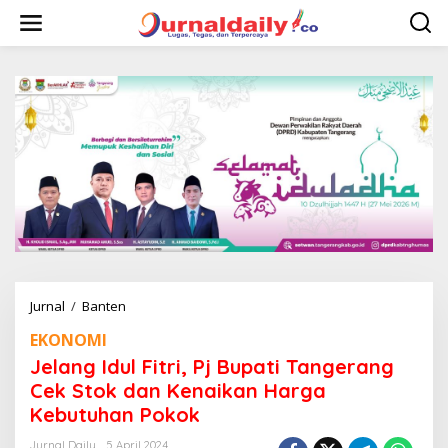
L
e
w
a
t
i
k
e
k
o
n
t
e
n
Jurnal
/
Banten
J
e
EKONOMI
l
a
Jelang Idul Fitri, Pj Bupati Tangerang
n
Cek Stok dan Kenaikan Harga
g
Kebutuhan Pokok
I
d
Jurnal Daily
5 April 2024