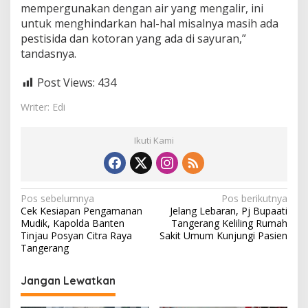
mempergunakan dengan air yang mengalir, ini
untuk menghindarkan hal-hal misalnya masih ada
pestisida dan kotoran yang ada di sayuran,”
tandasnya.
Post Views:
434
Writer: Edi
Ikuti Kami
N
Pos sebelumnya
Pos berikutnya
Cek Kesiapan Pengamanan
Jelang Lebaran, Pj Bupaati
a
Mudik, Kapolda Banten
Tangerang Keliling Rumah
v
Tinjau Posyan Citra Raya
Sakit Umum Kunjungi Pasien
Tangerang
i
g
Jangan Lewatkan
a