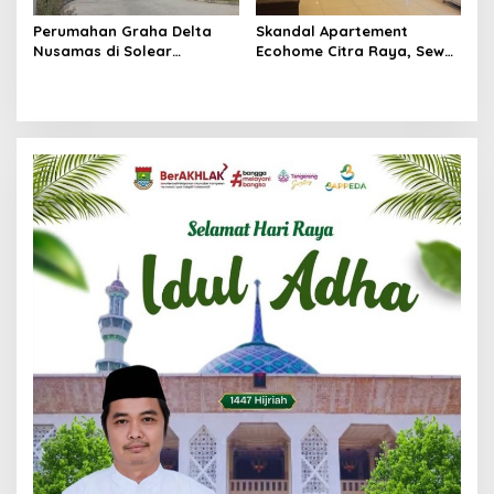
Perumahan Graha Delta
Skandal Apartement
Nusamas di Solear
Ecohome Citra Raya, Sewa
Melanggar Aturan, Diduga
Per Jam dan Peran
Belum Memiliki PSU
Pegawai Staf BNK