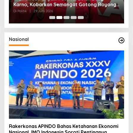
ga
Karno, Kobarkan Semangat Gotong Royong
H
dan Kepedulian Sosial
F
Di Politik
|
29 Juni 2026
Di 
Nasional
Rakerkonas APINDO Bahas Ketahanan Ekonomi
Nasional, IMO Indonesia Soroti Pentingnya