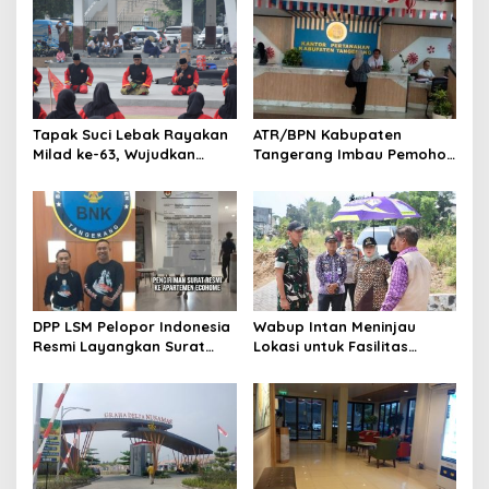
s
i
p
o
s
Tapak Suci Lebak Rayakan
ATR/BPN Kabupaten
Milad ke-63, Wujudkan
Tangerang Imbau Pemohon
Pendekar Berkarakter
Aktif Pantau dan Laporkan
Menuju Kancah Dunia
Berkas Mandek
DPP LSM Pelopor Indonesia
Wabup Intan Meninjau
Resmi Layangkan Surat
Lokasi untuk Fasilitas
Klarifikasi untuk
Pengelolaan Sampah di
Management Ecohome dan
Tigaraksa
BNK