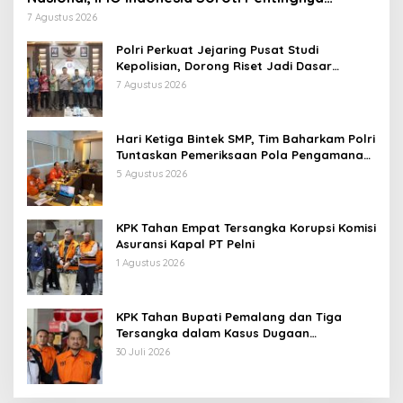
Kolaborasi Lintas Sektor
7 Agustus 2026
Polri Perkuat Jejaring Pusat Studi
Kepolisian, Dorong Riset Jadi Dasar
Kebijakan dan Inovasi
7 Agustus 2026
Hari Ketiga Bintek SMP, Tim Baharkam Polri
Tuntaskan Pemeriksaan Pola Pengamanan
Pertamina Patra Niaga Jabar
5 Agustus 2026
KPK Tahan Empat Tersangka Korupsi Komisi
Asuransi Kapal PT Pelni
1 Agustus 2026
KPK Tahan Bupati Pemalang dan Tiga
Tersangka dalam Kasus Dugaan
Pemerasan
30 Juli 2026