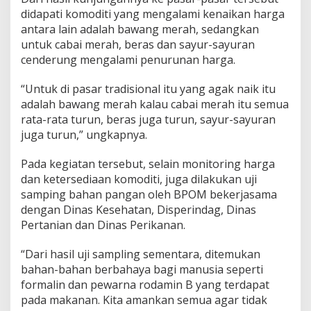
b
didapati komoditi yang mengalami kenaikan harga
u
antara lain adalah bawang merah, sedangkan
t
u
untuk cabai merah, beras dan sayur-sayuran
h
cenderung mengalami penurunan harga.
a
n
“Untuk di pasar tradisional itu yang agak naik itu
P
adalah bawang merah kalau cabai merah itu semua
o
k
rata-rata turun, beras juga turun, sayur-sayuran
o
juga turun,” ungkapnya.
k
Pada kegiatan tersebut, selain monitoring harga
dan ketersediaan komoditi, juga dilakukan uji
samping bahan pangan oleh BPOM bekerjasama
dengan Dinas Kesehatan, Disperindag, Dinas
Pertanian dan Dinas Perikanan.
“Dari hasil uji sampling sementara, ditemukan
bahan-bahan berbahaya bagi manusia seperti
formalin dan pewarna rodamin B yang terdapat
pada makanan. Kita amankan semua agar tidak