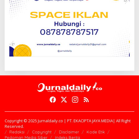
Copyright © 2025 Jurnaldaily.co | PT. EKACIPTA JAYA MEDIA| All Right
Reserved.
Redaksi
Copyright
Disclaimer
Kode Etik
Pedoman Media Siber
Indeks Berita