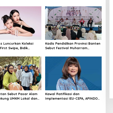
ss Luncurkan Koleksi
Kadis Pendidikan Provinsi Banten
First Swipe, Bidik
Sebut Festival Muharram
K-Beauty Premium
Cengkok Mampu Bangkitkan
novasi Transferproof
Ekonomi dan Masalah Sosial
n Beauty
tan Sebut Pasar Alam
Kawal Ratifikasi dan
ukung UMKM Lokal dan
Implementasi IEU-CEPA, APINDO
uhan Ekonomi
Dorong Joint Task Force