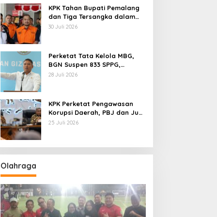
KPK Tahan Bupati Pemalang
dan Tiga Tersangka dalam
Kasus Dugaan Pemerasan
30 Juli 2026
Perketat Tata Kelola MBG,
BGN Suspen 833 SPPG,
Ratusan Di Antaranya
28 Juli 2026
Permanen
KPK Perketat Pengawasan
Korupsi Daerah, PBJ dan Jual
Beli Jabatan Jadi Target
25 Juli 2026
Utama
Olahraga