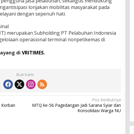
i pengguna jasa pelabuhan, sekaligus mendukung
antisipasi lonjakan mobilitas masyarakat pada
layani dengan sepenuh hati.
inal
PMT) merupakan Subholding PT Pelabuhan Indonesia
gelolaan operasional terminal nonpetikemas di
tayang di
VRITIMES
.
Ikuti Kami
Pos berikutnya
i Korban
MTQ ke-56 Pagedangan Jadi Sarana Syiar dan
Konsolidasi Warga NU