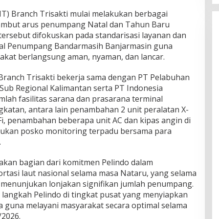
MT) Branch Trisakti mulai melakukan berbagai
ambut arus penumpang Natal dan Tahun Baru
tersebut difokuskan pada standarisasi layanan dan
minal Penumpang Bandarmasih Banjarmasin guna
akat berlangsung aman, nyaman, dan lancar.
ranch Trisakti bekerja sama dengan PT Pelabuhan
 Sub Regional Kalimantan serta PT Indonesia
mlah fasilitas sarana dan prasarana terminal
katan, antara lain penambahan 2 unit peralatan X-
i, penambahan beberapa unit AC dan kipas angin di
tukan posko monitoring terpadu bersama para
.
pakan bagian dari komitmen Pelindo dalam
tasi laut nasional selama masa Nataru, yang selama
 menunjukan lonjakan signifikan jumlah penumpang.
 langkah Pelindo di tingkat pusat yang menyiapkan
ia guna melayani masyarakat secara optimal selama
/2026.