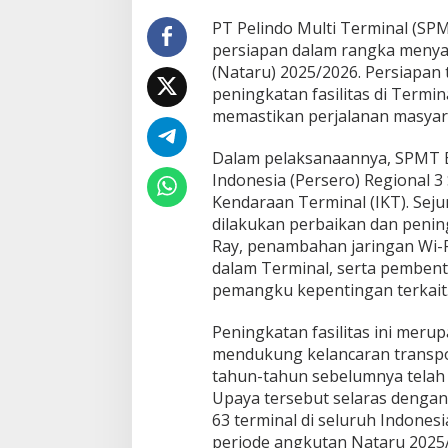
i
PT Pelindo Multi Terminal (SP
a
p
persiapan dalam rangka meny
k
(Nataru) 2025/2026. Persiapan 
a
peningkatan fasilitas di Ter
n
memastikan perjalanan masyar
T
e
r
Dalam pelaksanaannya, SPMT B
m
Indonesia (Persero) Regional 3
i
Kendaraan Terminal (IKT). Seju
n
dilakukan perbaikan dan pening
a
Ray, penambahan jaringan Wi-F
l
B
dalam Terminal, serta pemben
a
pemangku kepentingan terkait
n
d
Peningkatan fasilitas ini meru
a
mendukung kelancaran transpor
r
m
tahun-tahun sebelumnya telah
a
Upaya tersebut selaras dengan
s
63 terminal di seluruh Indones
i
periode angkutan Nataru 2025
h