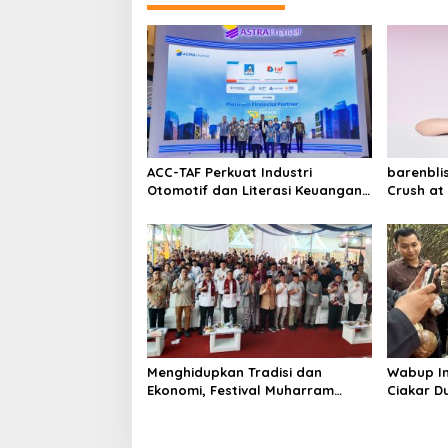
g
a
s
i
p
o
s
ACC-TAF Perkuat Industri
barenbli
Otomotif dan Literasi Keuangan
Crush at 
melalui GIIAS 2026
Segmen 
dengan I
dan Clea
Menghidupkan Tradisi dan
Wabup In
Ekonomi, Festival Muharram
Ciakar D
Cengkok Memberdayakan UMKM
Pertumb
Lokal dan Literasi Sosial