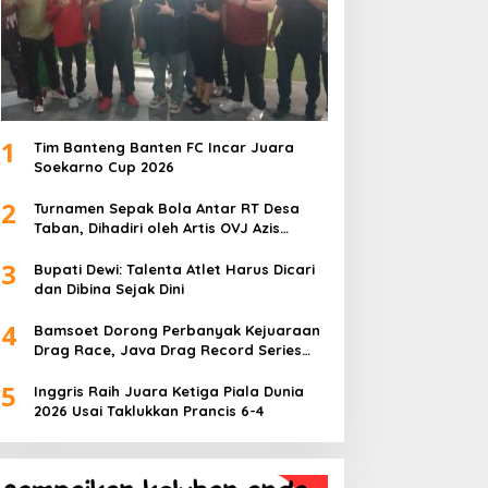
1
Tim Banteng Banten FC Incar Juara
Soekarno Cup 2026
2
Turnamen Sepak Bola Antar RT Desa
Taban, Dihadiri oleh Artis OVJ Azis
Gagap, RT 001 Raih Kemenangan
3
Bupati Dewi: Talenta Atlet Harus Dicari
dan Dibina Sejak Dini
4
Bamsoet Dorong Perbanyak Kejuaraan
Drag Race, Java Drag Record Series
2026 Jadi Ajang Pembinaan Talenta
5
Muda
Inggris Raih Juara Ketiga Piala Dunia
2026 Usai Taklukkan Prancis 6-4