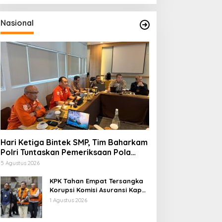
Nasional
Hari Ketiga Bintek SMP, Tim Baharkam
Polri Tuntaskan Pemeriksaan Pola
Pengamanan Pertamina Patra Niaga
5 Agustus 2026
Jabar
KPK Tahan Empat Tersangka
Korupsi Komisi Asuransi Kapal
PT Pelni
1 Agustus 2026