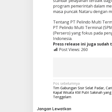
standar pelayanan terbaik bag
program pemerintah dalam meng
masa puncak Nataru dengan me
Tentang PT Pelindo Multi Term
PT Pelindo Multi Terminal (S
(Persero) yang fokus pada pen
Indonesia.
Press release ini juga sudah 
Post Views:
260
N
Pos sebelumnya
Tim Gabungan Sisir Selat Padar, Car
a
Kapal Wisata KM Putri Sakinah yang
v
Tenggelam
i
Jangan Lewatkan