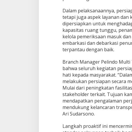
H
a
Dalam pelaksanaannya, persiapan
d
tetapi juga aspek layanan da
a
dipersiapkan untuk menghadap
p
kapasitas ruang tunggu, penam
i
L
kelola pemeriksaan masuk dan k
o
embarkasi dan debarkasi penum
n
terpantau dengan baik.
j
a
Branch Manager Pelindo Multi 
k
a
bahwa seluruh kegiatan persi
n
hati kepada masyarakat. “Dala
P
melakukan persiapan secara m
e
Mulai dari peningkatan fasilit
n
stakeholder terkait. Tujuan k
u
m
mendapatkan pengalaman perja
p
mendukung kelancaran transpor
a
Ari Sudarsono.
n
g
Langkah proaktif ini mencerm