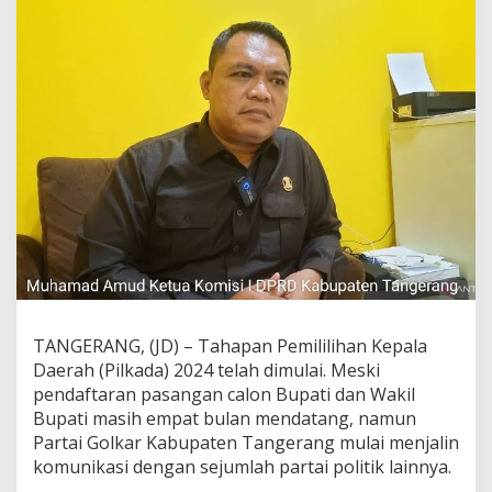
l
k
a
d
a
2
0
2
4
,
D
P
D
P
a
r
t
a
TANGERANG, (JD) – Tahapan Pemililihan Kepala
i
Daerah (Pilkada) 2024 telah dimulai. Meski
G
pendaftaran pasangan calon Bupati dan Wakil
o
Bupati masih empat bulan mendatang, namun
l
k
Partai Golkar Kabupaten Tangerang mulai menjalin
a
komunikasi dengan sejumlah partai politik lainnya.
r