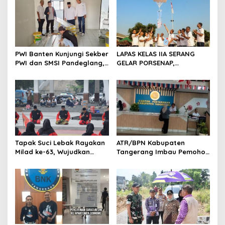
i
p
o
s
PWI Banten Kunjungi Sekber
LAPAS KELAS IIA SERANG
PWI dan SMSI Pandeglang,
GELAR PORSENAP,
Momentum Percepat
WUJUDKAN SPORTIFITAS
Konferensi Organisasi
DAN KEBERSAMAAN
Tapak Suci Lebak Rayakan
ATR/BPN Kabupaten
Milad ke-63, Wujudkan
Tangerang Imbau Pemohon
Pendekar Berkarakter
Aktif Pantau dan Laporkan
Menuju Kancah Dunia
Berkas Mandek