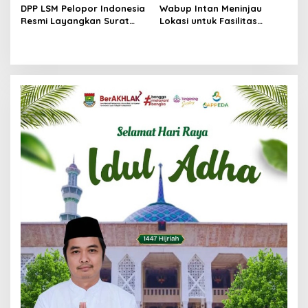
DPP LSM Pelopor Indonesia
Wabup Intan Meninjau
Resmi Layangkan Surat
Lokasi untuk Fasilitas
Klarifikasi untuk
Pengelolaan Sampah di
Management Ecohome dan
Tigaraksa
BNK