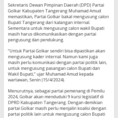
T
Sekretaris Dewan Pimpinan Daerah (DPD) Partai
e
Golkar Kabupaten Tangerang Muhamad Amud
r
u
memastikan, Partai Golkar bakal mengusung calon
s
Bupati Tangerang dari kalangan internal.
G
Sementara untuk mengusung calon wakil Bupati
a
masih harus dikomunikasikan dengan partai
l
a
pengusung dan pendukung.
n
g
“Untuk Partai Golkar sendiri bisa dipastikan akan
K
mengusung kader internal. Namun kami juga
o
masih perlu komunikasi dengan partai politik lain,
m
u
untuk mengusung pasangan calon Bupati dan
n
Wakil Bupati,” ujar Muhamad Amud kepada
i
wartawan, Senin (15/4/2024).
k
a
Menurutnya, sebagai partai pemenang di Pemilu
s
i
2024, Golkar akan menduduki 9 kursi legislatif di
K
DPRD Kabupaten Tangerang. Dengan demikian
o
partai Golkar masih perlu menjalin koalisi dengan
a
partai politik lain untuk mengusung calon Bupati
l