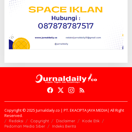
Copyright © 2025 Jurnaldaily.co | PT. EKACIPTA JAYA MEDIA| All Right
Reserved.
Redaksi
Copyright
Disclaimer
Kode Etik
Pedoman Media Siber
Indeks Berita