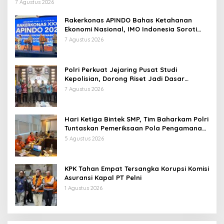
Persen
7 Agustus 2026
Rakerkonas APINDO Bahas Ketahanan
Ekonomi Nasional, IMO Indonesia Soroti
Pentingnya Kolaborasi Lintas Sektor
7 Agustus 2026
Polri Perkuat Jejaring Pusat Studi
Kepolisian, Dorong Riset Jadi Dasar
Kebijakan dan Inovasi
7 Agustus 2026
Hari Ketiga Bintek SMP, Tim Baharkam Polri
Tuntaskan Pemeriksaan Pola Pengamanan
Pertamina Patra Niaga Jabar
5 Agustus 2026
KPK Tahan Empat Tersangka Korupsi Komisi
Asuransi Kapal PT Pelni
1 Agustus 2026