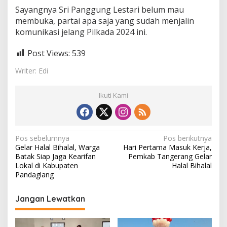
Sayangnya Sri Panggung Lestari belum mau
membuka, partai apa saja yang sudah menjalin
komunikasi jelang Pilkada 2024 ini.
Post Views:
539
Writer: Edi
Ikuti Kami
N
Pos sebelumnya
Pos berikutnya
Gelar Halal Bihalal, Warga
Hari Pertama Masuk Kerja,
a
Batak Siap Jaga Kearifan
Pemkab Tangerang Gelar
v
Lokal di Kabupaten
Halal Bihalal
Pandaglang
i
g
Jangan Lewatkan
a
s