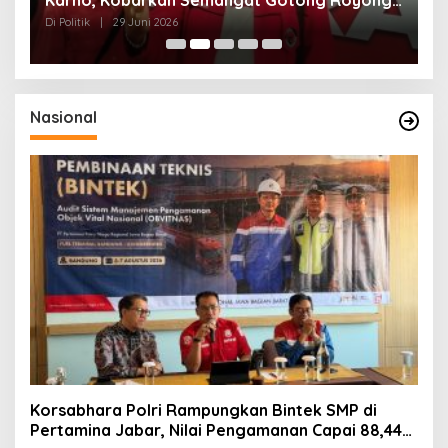
dan Kepedulian Sosial
F
Di Politik
|
29 Juni 2026
Di 
Nasional
Korsabhara Polri Rampungkan Bintek SMP di
Pertamina Jabar, Nilai Pengamanan Capai 88,44