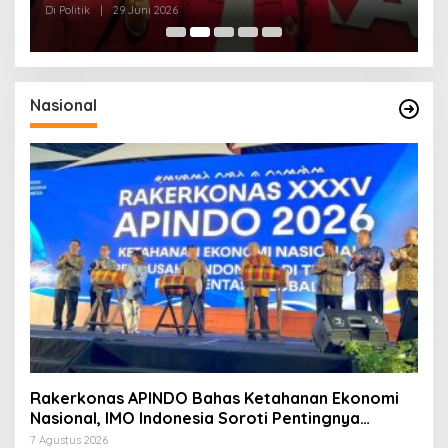
osial
Festival Bulan Bung Karn
Di Politik
|
29 Juni 2026
Nasional
Rakerkonas APINDO Bahas Ketahanan Ekonomi
Nasional, IMO Indonesia Soroti Pentingnya
Kolaborasi Lintas Sektor
7 Agustus 2026