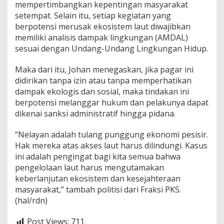
a
mempertimbangkan kepentingan masyarakat
t
setempat. Selain itu, setiap kegiatan yang
a
berpotensi merusak ekosistem laut diwajibkan
H
memiliki analisis dampak lingkungan (AMDAL)
a
sesuai dengan Undang-Undang Lingkungan Hidup.
k
N
e
Maka dari itu, Johan menegaskan, jika pagar ini
l
didirikan tanpa izin atau tanpa memperhatikan
a
dampak ekologis dan sosial, maka tindakan ini
y
berpotensi melanggar hukum dan pelakunya dapat
a
n
dikenai sanksi administratif hingga pidana.
“Nelayan adalah tulang punggung ekonomi pesisir.
Hak mereka atas akses laut harus dilindungi. Kasus
ini adalah pengingat bagi kita semua bahwa
pengelolaan laut harus mengutamakan
keberlanjutan ekosistem dan kesejahteraan
masyarakat,” tambah politisi dari Fraksi PKS.
(hal/rdn)
Post Views:
711