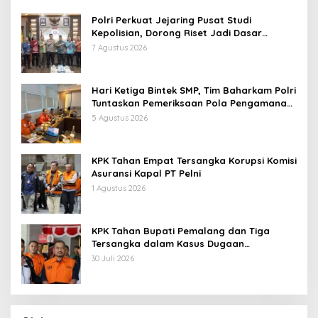
Polri Perkuat Jejaring Pusat Studi
Kepolisian, Dorong Riset Jadi Dasar
Kebijakan dan Inovasi
7 Agustus 2026
Hari Ketiga Bintek SMP, Tim Baharkam Polri
Tuntaskan Pemeriksaan Pola Pengamanan
Pertamina Patra Niaga Jabar
5 Agustus 2026
KPK Tahan Empat Tersangka Korupsi Komisi
Asuransi Kapal PT Pelni
1 Agustus 2026
KPK Tahan Bupati Pemalang dan Tiga
Tersangka dalam Kasus Dugaan
Pemerasan
30 Juli 2026