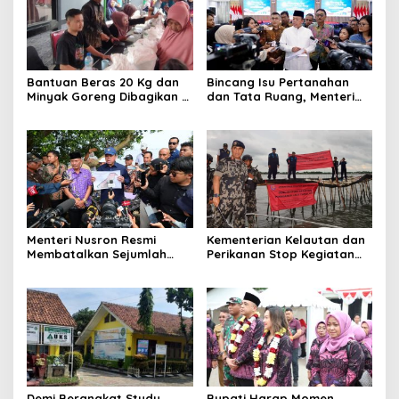
Bantuan Beras 20 Kg dan
Bincang Isu Pertanahan
Minyak Goreng Dibagikan di
dan Tata Ruang, Menteri
Desa Pekayon, Warga
Nusron Sampaikan
Mengaku Sangat Terbantu
Perkembangan
Penyelesaian Pagar Laut di
Kabupaten Tangerang dan
Bekasi
Menteri Nusron Resmi
Kementerian Kelautan dan
Membatalkan Sejumlah
Perikanan Stop Kegiatan
Sertipikat yang Terbit di
Pemagaran Laut Tanpa Izin
Wilayah Pagar Laut di Desa
di Tangerang
Kohod Tangerang
Demi Berangkat Study
Bupati Harap Momen