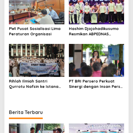
PWI Pusat Sosialisasi Lima
Hashim Djojohadikusumo
Peraturan Organisasi
Resmikan ABPEDNAS
Srikandi Perempuan
Perkuat Ketahanan
Nasional dari Desa
Rihlah Ilmiah Santri
PT BRI Persero Perkuat
Qurrotu Nafsin ke Istana
Sinergi dengan Insan Pers
Negara, Perpusnas, Monas,
Melalui Media Gathering
dan Istiqlal Berlangsung
BRI Region
Penuh Kesan
Berita Terbaru