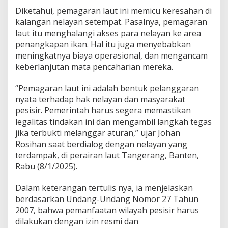
r
Diketahui, pemagaran laut ini memicu keresahan di
a
n
kalangan nelayan setempat. Pasalnya, pemagaran
T
laut itu menghalangi akses para nelayan ke area
a
penangkapan ikan. Hal itu juga menyebabkan
n
meningkatnya biaya operasional, dan mengancam
g
keberlanjutan mata pencaharian mereka.
e
r
a
“Pemagaran laut ini adalah bentuk pelanggaran
n
nyata terhadap hak nelayan dan masyarakat
g
pesisir. Pemerintah harus segera memastikan
P
legalitas tindakan ini dan mengambil langkah tegas
e
l
jika terbukti melanggar aturan,” ujar Johan
a
Rosihan saat berdialog dengan nelayan yang
n
terdampak, di perairan laut Tangerang, Banten,
g
Rabu (8/1/2025).
g
a
r
Dalam keterangan tertulis nya, ia menjelaskan
a
berdasarkan Undang-Undang Nomor 27 Tahun
n
2007, bahwa pemanfaatan wilayah pesisir harus
N
dilakukan dengan izin resmi dan
y