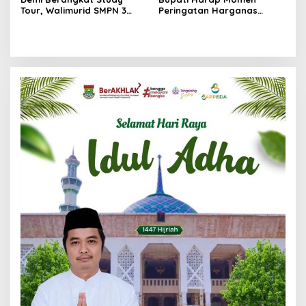
Tour, Walimurid SMPN 3
Peringatan Harganas
Tigaraksa Harus Ngutang
Dimanfaatkan Untuk Tekan
Pinjol
Angka Stunting