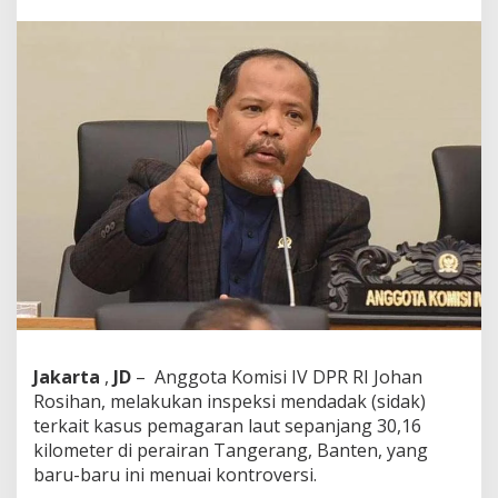
i
h
a
n
:
P
e
m
a
g
a
r
a
n
L
a
u
t
d
Jakarta
,
JD
– Anggota Komisi IV DPR RI Johan
i
Rosihan, melakukan inspeksi mendadak (sidak)
P
e
terkait kasus pemagaran laut sepanjang 30,16
r
kilometer di perairan Tangerang, Banten, yang
a
baru-baru ini menuai kontroversi.
i