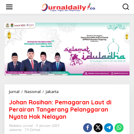
L
e
w
a
t
i
k
e
k
o
n
t
e
n
Jurnal
/
Nasional
/
Jakarta
J
o
Johan Rosihan: Pemagaran Laut di
h
a
Perairan Tangerang Pelanggaran
n
Nyata Hak Nelayan
R
o
Redaksi Jurnal
9 Januari 2025
s
Jakarta
711 Dilihat