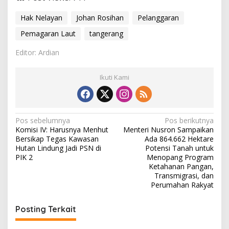
Hak Nelayan
Johan Rosihan
Pelanggaran
Pemagaran Laut
tangerang
Editor: Ardian
Ikuti Kami
N
Pos sebelumnya
Pos berikutnya
Komisi IV: Harusnya Menhut
Menteri Nusron Sampaikan
a
Bersikap Tegas Kawasan
Ada 864.662 Hektare
v
Hutan Lindung Jadi PSN di
Potensi Tanah untuk
PIK 2
Menopang Program
i
Ketahanan Pangan,
Transmigrasi, dan
g
Perumahan Rakyat
a
s
Posting Terkait
i