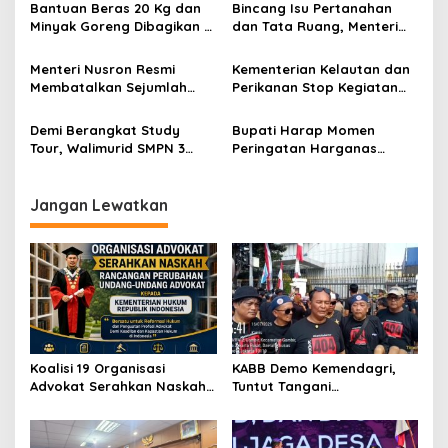
p
Bantuan Beras 20 Kg dan
Bincang Isu Pertanahan
Minyak Goreng Dibagikan di
dan Tata Ruang, Menteri
o
Desa Pekayon, Warga
Nusron Sampaikan
Mengaku Sangat Terbantu
Perkembangan
s
Menteri Nusron Resmi
Kementerian Kelautan dan
Penyelesaian Pagar Laut di
Membatalkan Sejumlah
Perikanan Stop Kegiatan
Kabupaten Tangerang dan
Sertipikat yang Terbit di
Pemagaran Laut Tanpa Izin
Bekasi
Wilayah Pagar Laut di Desa
di Tangerang
Demi Berangkat Study
Bupati Harap Momen
Kohod Tangerang
Tour, Walimurid SMPN 3
Peringatan Harganas
Tigaraksa Harus Ngutang
Dimanfaatkan Untuk Tekan
Pinjol
Angka Stunting
Jangan Lewatkan
Koalisi 19 Organisasi
KABB Demo Kemendagri,
Advokat Serahkan Naskah
Tuntut Tangani
RPUU Advokat Kementerian
Pelanggaran Sumpah
Hukum RI
Jabatan