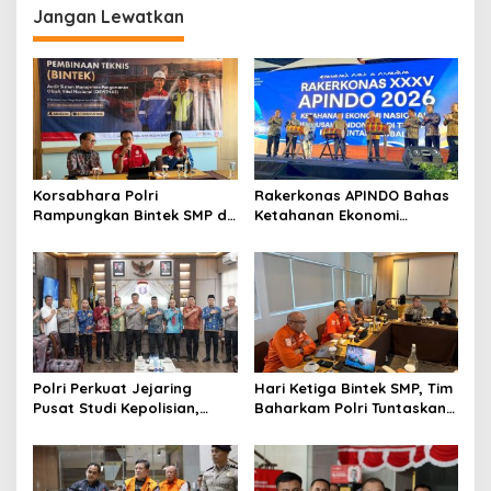
g
Jangan Lewatkan
a
s
i
p
o
s
Korsabhara Polri
Rakerkonas APINDO Bahas
Rampungkan Bintek SMP di
Ketahanan Ekonomi
Pertamina Jabar, Nilai
Nasional, IMO Indonesia
Pengamanan Capai 88,44
Soroti Pentingnya
Persen
Kolaborasi Lintas Sektor
Polri Perkuat Jejaring
Hari Ketiga Bintek SMP, Tim
Pusat Studi Kepolisian,
Baharkam Polri Tuntaskan
Dorong Riset Jadi Dasar
Pemeriksaan Pola
Kebijakan dan Inovasi
Pengamanan Pertamina
Patra Niaga Jabar