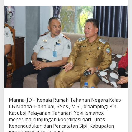
t
a
n
M
a
n
n
a
T
e
r
i
m
a
K
u
n
j
u
Manna, JD – Kepala Rumah Tahanan Negara Kelas
n
IIB Manna, Hannibal, S.Sos., M.Si., didampingi Plh.
g
a
Kasubsi Pelayanan Tahanan, Yoki Ismanto,
n
menerima kunjungan koordinasi dari Dinas
K
Kependudukan dan Pencatatan Sipil Kabupaten
a