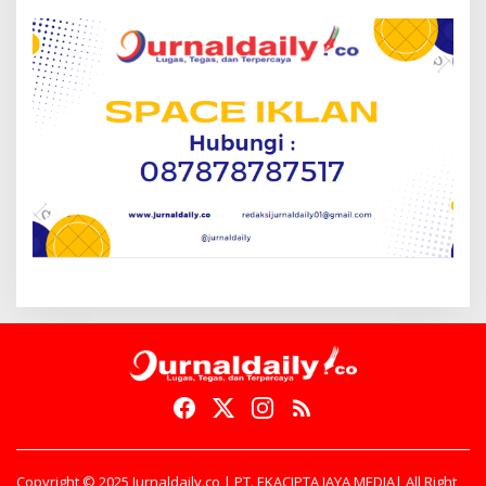
Copyright © 2025 Jurnaldaily.co | PT. EKACIPTA JAYA MEDIA| All Right