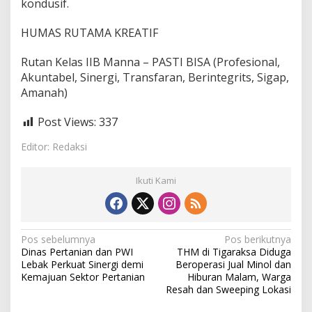
kondusif.
HUMAS RUTAMA KREATIF
Rutan Kelas IIB Manna – PASTI BISA (Profesional,
Akuntabel, Sinergi, Transfaran, Berintegrits, Sigap,
Amanah)
Post Views:
337
Editor: Redaksi
Ikuti Kami
N
Pos sebelumnya
Pos berikutnya
Dinas Pertanian dan PWI
THM di Tigaraksa Diduga
a
Lebak Perkuat Sinergi demi
Beroperasi Jual Minol dan
v
Kemajuan Sektor Pertanian
Hiburan Malam, Warga
Resah dan Sweeping Lokasi
i