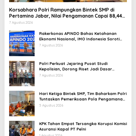
Korsabhara Polri Rampungkan Bintek SMP di
Pertamina Jabar, Nilai Pengamanan Capai 88,44
Persen
7 Agustus 2026
Rakerkonas APINDO Bahas Ketahanan
Ekonomi Nasional, IMO Indonesia Soroti
Pentingnya Kolaborasi Lintas Sektor
7 Agustus 2026
Polri Perkuat Jejaring Pusat Studi
Kepolisian, Dorong Riset Jadi Dasar
Kebijakan dan Inovasi
7 Agustus 2026
Hari Ketiga Bintek SMP, Tim Baharkam Polri
Tuntaskan Pemeriksaan Pola Pengamanan
Pertamina Patra Niaga Jabar
5 Agustus 2026
KPK Tahan Empat Tersangka Korupsi Komisi
Asuransi Kapal PT Pelni
1 Agustus 2026