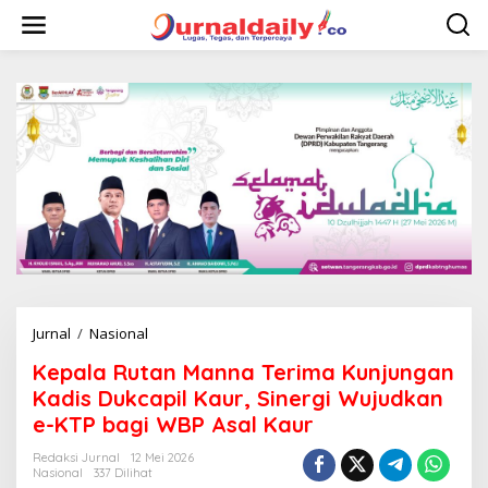
L
e
w
a
t
i
k
e
k
o
n
t
e
n
Jurnal
/
Nasional
K
e
Kepala Rutan Manna Terima Kunjungan
p
a
Kadis Dukcapil Kaur, Sinergi Wujudkan
l
e-KTP bagi WBP Asal Kaur
a
R
Redaksi Jurnal
12 Mei 2026
u
Nasional
337 Dilihat