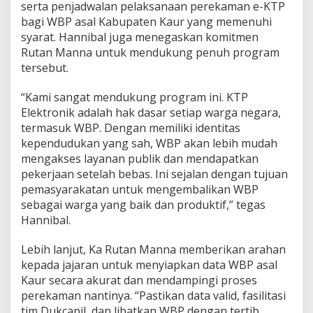
j
serta penjadwalan pelaksanaan perekaman e-KTP
u
bagi WBP asal Kabupaten Kaur yang memenuhi
d
syarat. Hannibal juga menegaskan komitmen
k
Rutan Manna untuk mendukung penuh program
a
tersebut.
n
e
-
“Kami sangat mendukung program ini. KTP
K
Elektronik adalah hak dasar setiap warga negara,
T
termasuk WBP. Dengan memiliki identitas
P
kependudukan yang sah, WBP akan lebih mudah
b
a
mengakses layanan publik dan mendapatkan
g
pekerjaan setelah bebas. Ini sejalan dengan tujuan
i
pemasyarakatan untuk mengembalikan WBP
W
sebagai warga yang baik dan produktif,” tegas
B
P
Hannibal.
A
s
Lebih lanjut, Ka Rutan Manna memberikan arahan
a
kepada jajaran untuk menyiapkan data WBP asal
l
Kaur secara akurat dan mendampingi proses
K
a
perekaman nantinya. “Pastikan data valid, fasilitasi
u
tim Dukcapil, dan libatkan WBP dengan tertib.