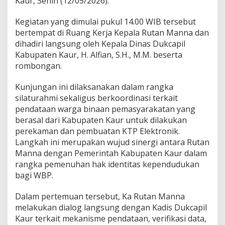
Kaur, Senin (12/05/2026).
d
i
s
Kegiatan yang dimulai pukul 14.00 WIB tersebut
D
bertempat di Ruang Kerja Kepala Rutan Manna dan
u
dihadiri langsung oleh Kepala Dinas Dukcapil
k
Kabupaten Kaur, H. Alfian, S.H., M.M. beserta
c
rombongan.
a
p
i
Kunjungan ini dilaksanakan dalam rangka
l
silaturahmi sekaligus berkoordinasi terkait
K
pendataan warga binaan pemasyarakatan yang
a
berasal dari Kabupaten Kaur untuk dilakukan
u
r
perekaman dan pembuatan KTP Elektronik.
,
Langkah ini merupakan wujud sinergi antara Rutan
S
Manna dengan Pemerintah Kabupaten Kaur dalam
i
rangka pemenuhan hak identitas kependudukan
n
e
bagi WBP.
r
g
Dalam pertemuan tersebut, Ka Rutan Manna
i
melakukan dialog langsung dengan Kadis Dukcapil
W
Kaur terkait mekanisme pendataan, verifikasi data,
u