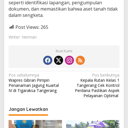
seperti identifikasi lapangan, pengumpulan
dokumen, dan memastikan bahwa aset tanah tidak
dalam sengketa.
Post Views:
265
Writer: Herman
Ikuti Kami
N
Pos sebelumnya
Pos berikutnya
Wapres Gibran Pimpin
Kepala Rutan Kelas 1
a
Penanaman Jagung Kuartal
Tangerang Cek Kontrol
v
IV di Tigaraksa Tangerang
Perdana Pastikan Aspek
Pelayanan Optimal
i
g
Jangan Lewatkan
a
s