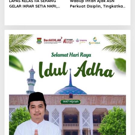
LAPAS KELAS IIA SERANG
Wabup Intan Ajak ASN
GELAR IKRAR SETIA NKRI,
Perkuat Disiplin, Tingkatkan
DIIKUTI 2 WARGA BINAAN
Kinerja dan Siaga Hadapi
KASUS TERORISME
Musim Kemarau