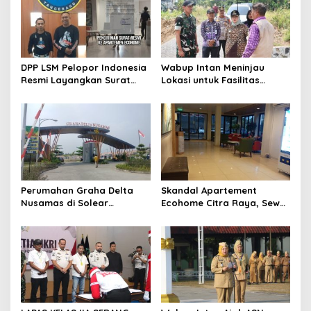
i
p
o
s
DPP LSM Pelopor Indonesia
Wabup Intan Meninjau
Resmi Layangkan Surat
Lokasi untuk Fasilitas
Klarifikasi untuk
Pengelolaan Sampah di
Management Ecohome dan
Tigaraksa
BNK
Perumahan Graha Delta
Skandal Apartement
Nusamas di Solear
Ecohome Citra Raya, Sewa
Melanggar Aturan, Diduga
Per Jam dan Peran
Belum Memiliki PSU
Pegawai Staf BNK