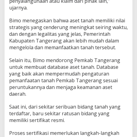
penyalahgunaan atau klaim dari pihak lain,”
i
ujarnya.
k
P
e
Bimo menegaskan bahwa aset tanah memiliki nilai
m
strategis yang cenderung meningkat seiring waktu,
e
dan dengan legalitas yang jelas, Pemerintah
r
Kabupaten Tangerang akan lebih mudah dalam
i
n
mengelola dan memanfaatkan tanah tersebut.
t
a
Selain itu, Bimo mendorong Pemkab Tangerang
h
untuk membuat database aset tanah. Database
yang baik akan mempermudah pengaturan
pemanfaatan tanah Pemkab Tangerang sesuai
peruntukannya dan menjaga keamanan aset
daerah.
Saat ini, dari sekitar seribuan bidang tanah yang
terdaftar, baru sekitar ratusan bidang yang
memiliki sertifikat resmi.
Proses sertifikasi memerlukan langkah-langkah