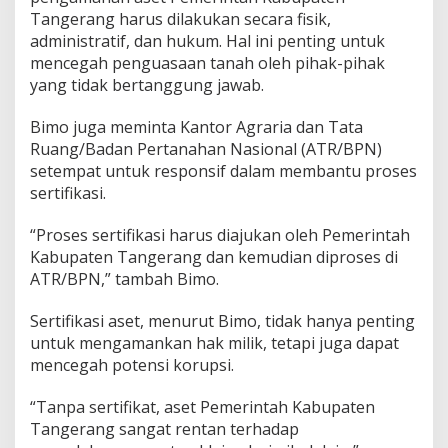
t
Tangerang harus dilakukan secara fisik,
T
administratif, dan hukum. Hal ini penting untuk
a
n
mencegah penguasaan tanah oleh pihak-pihak
a
yang tidak bertanggung jawab.
h
U
Bimo juga meminta Kantor Agraria dan Tata
n
Ruang/Badan Pertanahan Nasional (ATR/BPN)
t
u
setempat untuk responsif dalam membantu proses
k
sertifikasi.
L
i
“Proses sertifikasi harus diajukan oleh Pemerintah
n
Kabupaten Tangerang dan kemudian diproses di
d
u
ATR/BPN,” tambah Bimo.
n
g
Sertifikasi aset, menurut Bimo, tidak hanya penting
i
untuk mengamankan hak milik, tetapi juga dapat
H
mencegah potensi korupsi.
a
k
M
“Tanpa sertifikat, aset Pemerintah Kabupaten
i
Tangerang sangat rentan terhadap
l