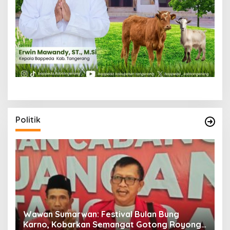
Politik
n
Wawan Sumarwan: Festival Bulan Bung
D
ga
Karno, Kobarkan Semangat Gotong Royong
H