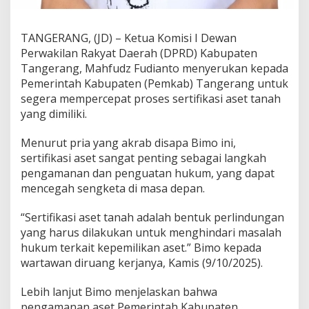
k
P
e
TANGERANG, (JD) – Ketua Komisi I Dewan
r
Perwakilan Rakyat Daerah (DPRD) Kabupaten
c
e
Tangerang, Mahfudz Fudianto menyerukan kepada
p
Pemerintah Kabupaten (Pemkab) Tangerang untuk
a
segera mempercepat proses sertifikasi aset tanah
t
yang dimiliki.
a
n
S
Menurut pria yang akrab disapa Bimo ini,
e
sertifikasi aset sangat penting sebagai langkah
r
pengamanan dan penguatan hukum, yang dapat
t
mencegah sengketa di masa depan.
i
f
i
“Sertifikasi aset tanah adalah bentuk perlindungan
k
yang harus dilakukan untuk menghindari masalah
a
hukum terkait kepemilikan aset.” Bimo kepada
s
wartawan diruang kerjanya, Kamis (9/10/2025).
i
A
s
Lebih lanjut Bimo menjelaskan bahwa
e
pengamanan aset Pemerintah Kabupaten