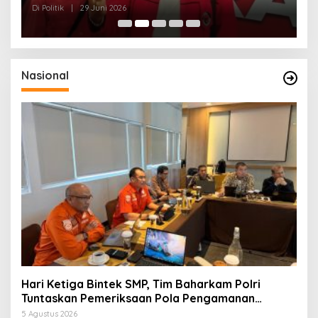
dan Kepedulian Sosial
F
Di Politik
|
29 Juni 2026
Di 
Nasional
Hari Ketiga Bintek SMP, Tim Baharkam Polri
Tuntaskan Pemeriksaan Pola Pengamanan
Pertamina Patra Niaga Jabar
5 Agustus 2026