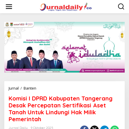
L
e
w
a
t
i
k
e
k
o
n
t
e
n
Jurnal
/
Banten
K
o
Komisi I DPRD Kabupaten Tangerang
m
i
Desak Percepatan Sertifikasi Aset
s
Tanah Untuk Lindungi Hak Milik
i
Pemerintah
I
D
Jurnal Daily
9 Oktober 2025