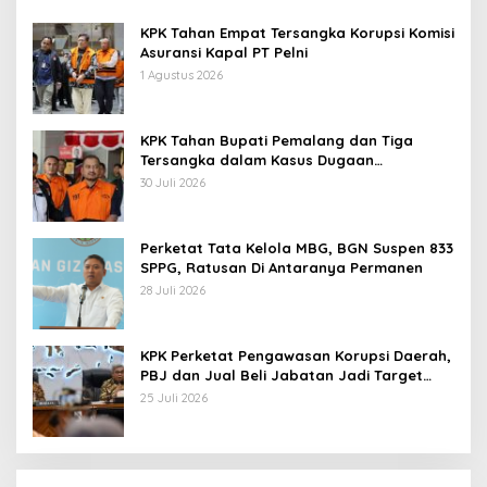
KPK Tahan Empat Tersangka Korupsi Komisi
Asuransi Kapal PT Pelni
1 Agustus 2026
KPK Tahan Bupati Pemalang dan Tiga
Tersangka dalam Kasus Dugaan
Pemerasan
30 Juli 2026
Perketat Tata Kelola MBG, BGN Suspen 833
SPPG, Ratusan Di Antaranya Permanen
28 Juli 2026
KPK Perketat Pengawasan Korupsi Daerah,
PBJ dan Jual Beli Jabatan Jadi Target
Utama
25 Juli 2026