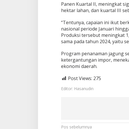
Panen Kuartal II, meningkat sig
hektar lahan, dan kuartal III se
“Tentunya, capaian ini ikut be
nasional periode Januari hingg
Produksi tersebut meningkat 1,
sama pada tahun 2024, yaitu seb
Program penanaman jagung ser
ketergantungan impor, meneka
ekonomi daerah.
Post Views:
275
Editor: Hasanudin
N
Pos sebelumnya