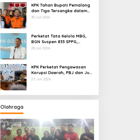
KPK Tahan Bupati Pemalang
dan Tiga Tersangka dalam
Kasus Dugaan Pemerasan
30 Juli 2026
Perketat Tata Kelola MBG,
BGN Suspen 833 SPPG,
Ratusan Di Antaranya
28 Juli 2026
Permanen
KPK Perketat Pengawasan
Korupsi Daerah, PBJ dan Jual
Beli Jabatan Jadi Target
25 Juli 2026
Utama
Olahraga