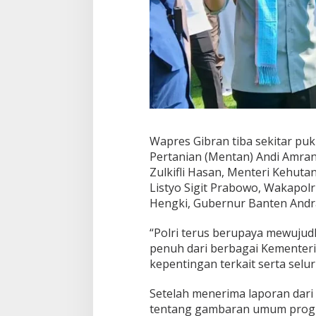
Wapres Gibran tiba sekitar pu
Pertanian (Mentan) Andi Amra
Zulkifli Hasan, Menteri Kehutana
Listyo Sigit Prabowo, Wakapolr
Hengki, Gubernur Banten Andra
“Polri terus berupaya mewuju
penuh dari berbagai Kementer
kepentingan terkait serta selur
Setelah menerima laporan dari
tentang gambaran umum progres