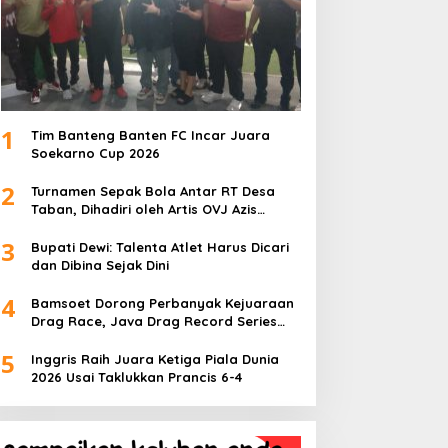
1
Tim Banteng Banten FC Incar Juara
Soekarno Cup 2026
2
Turnamen Sepak Bola Antar RT Desa
Taban, Dihadiri oleh Artis OVJ Azis
Gagap, RT 001 Raih Kemenangan
3
Bupati Dewi: Talenta Atlet Harus Dicari
dan Dibina Sejak Dini
4
Bamsoet Dorong Perbanyak Kejuaraan
Drag Race, Java Drag Record Series
2026 Jadi Ajang Pembinaan Talenta
5
Muda
Inggris Raih Juara Ketiga Piala Dunia
2026 Usai Taklukkan Prancis 6-4