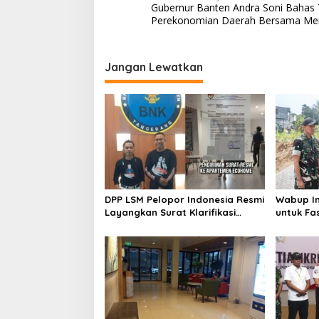
Gubernur Banten Andra Soni Bahas
a
Perekonomian Daerah Bersama Me
v
i
Jangan Lewatkan
g
a
s
i
p
o
s
DPP LSM Pelopor Indonesia Resmi
Wabup In
Layangkan Surat Klarifikasi
untuk Fa
untuk Management Ecohome dan
Sampah d
BNK