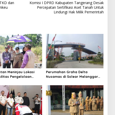
 TKD dan
Komisi I DPRD Kabupaten Tangerang Desak
nkeu
Percepatan Sertifikasi Aset Tanah Untuk
Lindungi Hak Milik Pemerintah
tan Meninjau Lokasi
Perumahan Graha Delta
silitas Pengelolaan
Nusamas di Solear Melanggar
i Tigaraksa
Aturan, Diduga Belum Memiliki
PSU