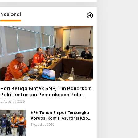
Nasional
Hari Ketiga Bintek SMP, Tim Baharkam
Polri Tuntaskan Pemeriksaan Pola
Pengamanan Pertamina Patra Niaga
5 Agustus 2026
Jabar
KPK Tahan Empat Tersangka
Korupsi Komisi Asuransi Kapal
PT Pelni
1 Agustus 2026