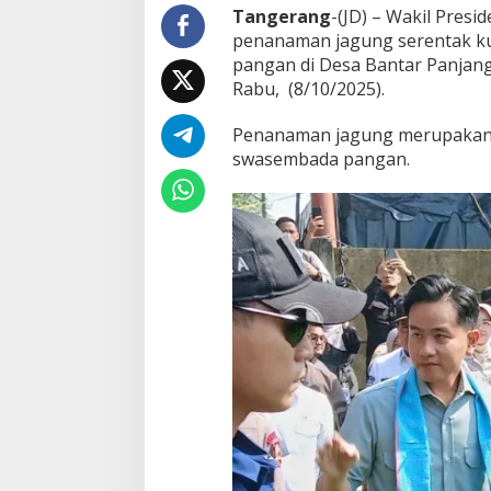
a
Tangerang
-(JD) – Wakil Pres
l
penanaman jagung serentak ku
I
pangan di Desa Bantar Panjang
V
Rabu, (8/10/2025).
d
i
T
Penanaman jagung merupakan 
i
swasembada pangan.
g
a
r
a
k
s
a
T
a
n
g
e
r
a
n
g