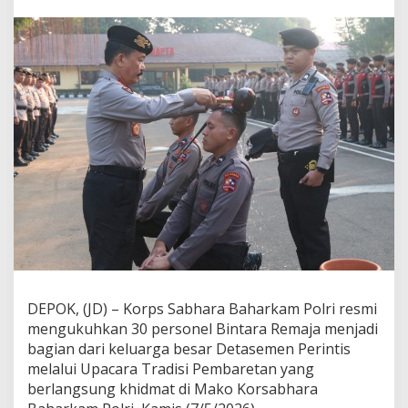
h
a
r
a
B
a
h
a
r
k
a
m
P
o
l
r
i
K
u
DEPOK, (JD) – Korps Sabhara Baharkam Polri resmi
k
mengukuhkan 30 personel Bintara Remaja menjadi
u
h
bagian dari keluarga besar Detasemen Perintis
k
melalui Upacara Tradisi Pembaretan yang
a
berlangsung khidmat di Mako Korsabhara
n