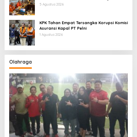
Pertamina Patra Niaga Jabar
5 Agustus 2026
KPK Tahan Empat Tersangka Korupsi Komisi
Asuransi Kapal PT Pelni
1 Agustus 2026
Olahraga