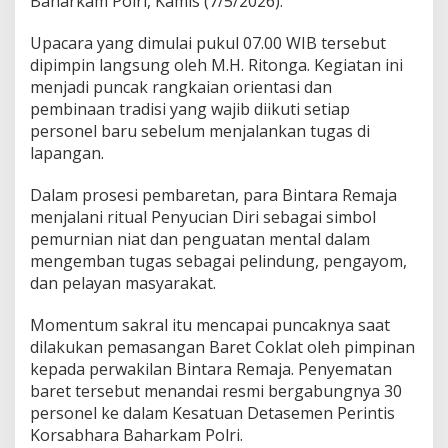
Baharkam Polri, Kamis (7/5/2026).
3
0
B
Upacara yang dimulai pukul 07.00 WIB tersebut
i
dipimpin langsung oleh M.H. Ritonga. Kegiatan ini
n
menjadi puncak rangkaian orientasi dan
t
pembinaan tradisi yang wajib diikuti setiap
a
personel baru sebelum menjalankan tugas di
r
a
lapangan.
R
e
Dalam prosesi pembaretan, para Bintara Remaja
m
menjalani ritual Penyucian Diri sebagai simbol
a
pemurnian niat dan penguatan mental dalam
j
a
mengemban tugas sebagai pelindung, pengayom,
,
dan pelayan masyarakat.
T
r
Momentum sakral itu mencapai puncaknya saat
a
dilakukan pemasangan Baret Coklat oleh pimpinan
d
i
kepada perwakilan Bintara Remaja. Penyematan
s
baret tersebut menandai resmi bergabungnya 30
i
personel ke dalam Kesatuan Detasemen Perintis
P
Korsabhara Baharkam Polri.
e