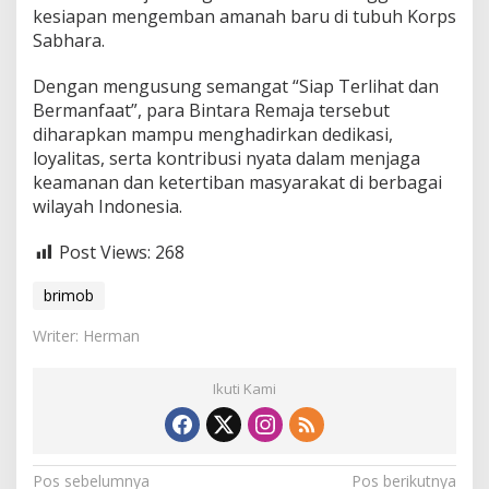
t
kesiapan mengemban amanah baru di tubuh Korps
Sabhara.
Dengan mengusung semangat “Siap Terlihat dan
Bermanfaat”, para Bintara Remaja tersebut
diharapkan mampu menghadirkan dedikasi,
loyalitas, serta kontribusi nyata dalam menjaga
keamanan dan ketertiban masyarakat di berbagai
wilayah Indonesia.
Post Views:
268
brimob
Writer: Herman
Ikuti Kami
N
Pos sebelumnya
Pos berikutnya