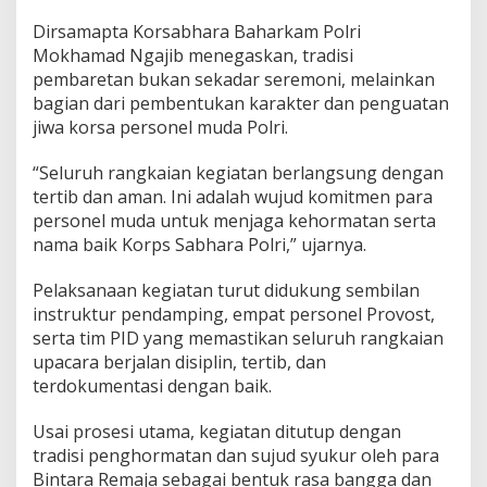
m
b
Dirsamapta Korsabhara Baharkam Polri
a
Mokhamad Ngajib menegaskan, tradisi
r
pembaretan bukan sekadar seremoni, melainkan
e
bagian dari pembentukan karakter dan penguatan
t
a
jiwa korsa personel muda Polri.
n
B
“Seluruh rangkaian kegiatan berlangsung dengan
e
tertib dan aman. Ini adalah wujud komitmen para
r
personel muda untuk menjaga kehormatan serta
l
a
nama baik Korps Sabhara Polri,” ujarnya.
n
g
Pelaksanaan kegiatan turut didukung sembilan
s
instruktur pendamping, empat personel Provost,
u
serta tim PID yang memastikan seluruh rangkaian
n
g
upacara berjalan disiplin, tertib, dan
K
terdokumentasi dengan baik.
h
i
Usai prosesi utama, kegiatan ditutup dengan
d
tradisi penghormatan dan sujud syukur oleh para
m
a
Bintara Remaja sebagai bentuk rasa bangga dan