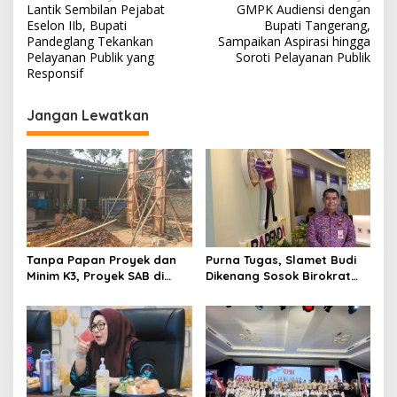
Lantik Sembilan Pejabat
GMPK Audiensi dengan
a
Eselon IIb, Bupati
Bupati Tangerang,
v
Pandeglang Tekankan
Sampaikan Aspirasi hingga
Pelayanan Publik yang
Soroti Pelayanan Publik
i
Responsif
g
Jangan Lewatkan
a
s
i
p
o
s
Tanpa Papan Proyek dan
Purna Tugas, Slamet Budi
Minim K3, Proyek SAB di
Dikenang Sosok Birokrat
Bojongloa Cisoka Disorot
Bijaksana Panutan Lintas
Generasi ASN