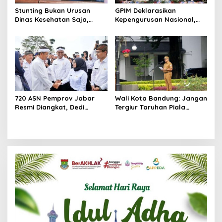
Stunting Bukan Urusan
GPIM Deklarasikan
Dinas Kesehatan Saja,
Kepengurusan Nasional,
Wabup Intan Sentil
Siap Kawal Program
Fenomena ‘Lost Contact’
Pemerintah dan Bidik
Posyandu
Kemenangan Prabowo 2029
720 ASN Pemprov Jabar
Wali Kota Bandung: Jangan
Resmi Diangkat, Dedi
Tergiur Taruhan Piala
Mulyadi Tekankan Birokrasi
Dunia, ASN Terlibat
Cepat dan Dekat dengan
Terancam Sanksi Berat
Rakyat