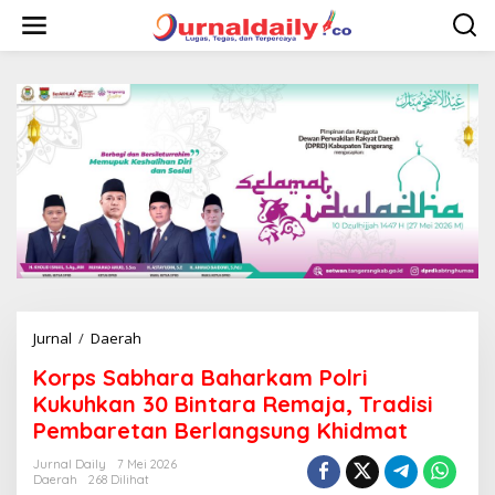
L
e
w
a
t
i
k
e
k
o
n
t
e
n
Jurnal
/
Daerah
K
o
Korps Sabhara Baharkam Polri
r
p
Kukuhkan 30 Bintara Remaja, Tradisi
s
Pembaretan Berlangsung Khidmat
S
a
Jurnal Daily
7 Mei 2026
b
Daerah
268 Dilihat