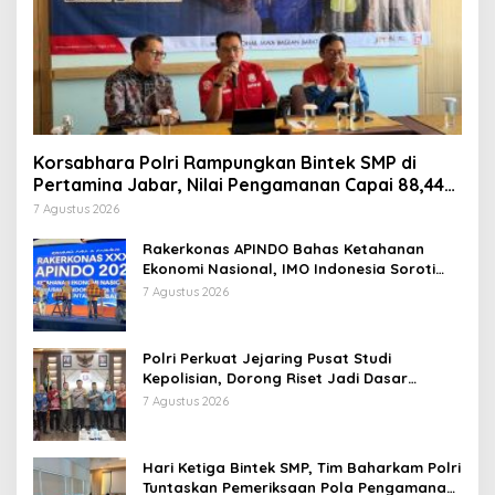
Korsabhara Polri Rampungkan Bintek SMP di
Pertamina Jabar, Nilai Pengamanan Capai 88,44
Persen
7 Agustus 2026
Rakerkonas APINDO Bahas Ketahanan
Ekonomi Nasional, IMO Indonesia Soroti
Pentingnya Kolaborasi Lintas Sektor
7 Agustus 2026
Polri Perkuat Jejaring Pusat Studi
Kepolisian, Dorong Riset Jadi Dasar
Kebijakan dan Inovasi
7 Agustus 2026
Hari Ketiga Bintek SMP, Tim Baharkam Polri
Tuntaskan Pemeriksaan Pola Pengamanan