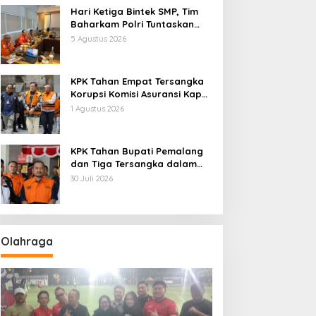
Hari Ketiga Bintek SMP, Tim
Baharkam Polri Tuntaskan
Pemeriksaan Pola
5 Agustus 2026
Pengamanan Pertamina
Patra Niaga Jabar
KPK Tahan Empat Tersangka
Korupsi Komisi Asuransi Kapal
PT Pelni
1 Agustus 2026
KPK Tahan Bupati Pemalang
dan Tiga Tersangka dalam
Kasus Dugaan Pemerasan
30 Juli 2026
Olahraga