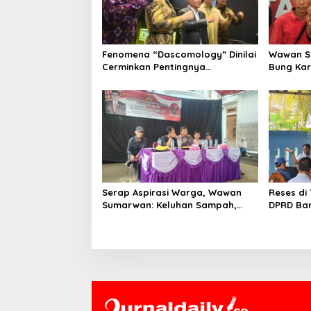
p
o
s
Fenomena “Dascomology” Dinilai
Wawan Su
Cerminkan Pentingnya
Bung Ka
Komunikasi Politik dalam
Gotong 
Menjaga Kepercayaan Publik
Sosial
Serap Aspirasi Warga, Wawan
Reses di
Sumarwan: Keluhan Sampah,
DPRD Ban
Pengangguran hingga Bansos
UMKM, In
Mengemuka
Persamp