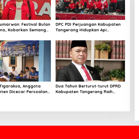
marwan: Festival Bulan
DPC PDI Perjuangan Kabupaten
rno, Kobarkan Semangat
Tangerang Hidupkan Api
Royong dan Kepedulian
Perjuangan Bung Karno Lewat
Festival Bulan Bung Karno
 Tigaraksa, Anggota
Dua Tahun Berturut-turut DPRD
ten Dicecar Persoalan
Kabupaten Tangerang Raih
frastruktur Hingga
Predikat Zero Temuan, Ketua
ahan
DPRD: Integritas Jadi Kunci