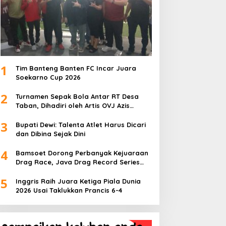
1
Tim Banteng Banten FC Incar Juara
Soekarno Cup 2026
2
Turnamen Sepak Bola Antar RT Desa
Taban, Dihadiri oleh Artis OVJ Azis
Gagap, RT 001 Raih Kemenangan
3
Bupati Dewi: Talenta Atlet Harus Dicari
dan Dibina Sejak Dini
4
Bamsoet Dorong Perbanyak Kejuaraan
Drag Race, Java Drag Record Series
2026 Jadi Ajang Pembinaan Talenta
5
Muda
Inggris Raih Juara Ketiga Piala Dunia
2026 Usai Taklukkan Prancis 6-4