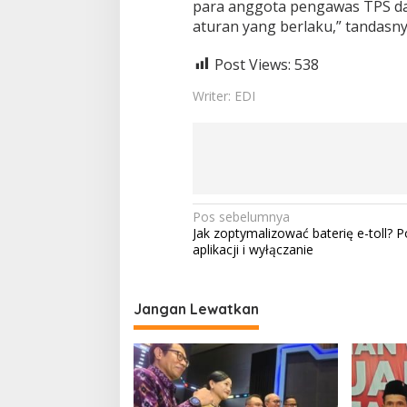
para anggota pengawas TPS d
aturan yang berlaku,” tandasny
Post Views:
538
Writer: EDI
N
Pos sebelumnya
Jak zoptymalizować baterię e-toll? P
a
aplikacji i wyłączanie
v
i
Jangan Lewatkan
g
a
s
i