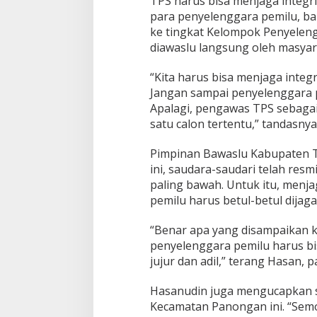
TPS harus bisa menjaga integri
u
para penyelenggara pemilu, b
J
ke tingkat Kelompok Penyelen
a
diawaslu langsung oleh masyar
g
a
I
“Kita harus bisa menjaga inte
n
Jangan sampai penyelenggara pe
t
Apalagi, pengawas TPS sebagai
e
satu calon tertentu,” tandasnya
g
r
i
Pimpinan Bawaslu Kabupaten 
t
ini, saudara-saudari telah res
a
paling bawah. Untuk itu, menja
s
pemilu harus betul-betul dijaga
“Benar apa yang disampaikan k
penyelenggara pemilu harus bis
jujur dan adil,” terang Hasan, 
Hasanudin juga mengucapkan s
Kecamatan Panongan ini. “Sem