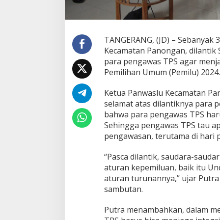
n
g
a
t
TANGERANG, (JD) – Sebanyak 
k
Kecamatan Panongan, dilantik
a
n
para pengawas TPS agar menja
P
Pemilihan Umum (Pemilu) 2024.
e
n
Ketua Panwaslu Kecamatan Pa
y
selamat atas dilantiknya para 
e
l
bahwa para pengawas TPS har
e
Sehingga pengawas TPS tau ap
n
pengawasan, terutama di hari
g
g
“Pasca dilantik, saudara-saud
a
r
aturan kepemiluan, baik itu 
a
aturan turunannya,” ujar Putra
P
sambutan.
e
m
Putra menambahkan, dalam me
i
l