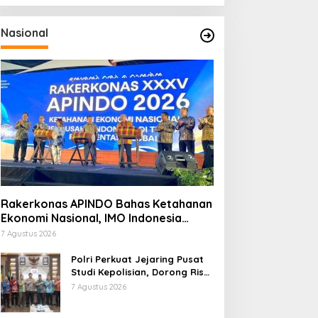
Nasional
Rakerkonas APINDO Bahas Ketahanan
Ekonomi Nasional, IMO Indonesia
Soroti Pentingnya Kolaborasi Lintas
7 Agustus 2026
Sektor
Polri Perkuat Jejaring Pusat
Studi Kepolisian, Dorong Riset
Jadi Dasar Kebijakan dan
7 Agustus 2026
Inovasi