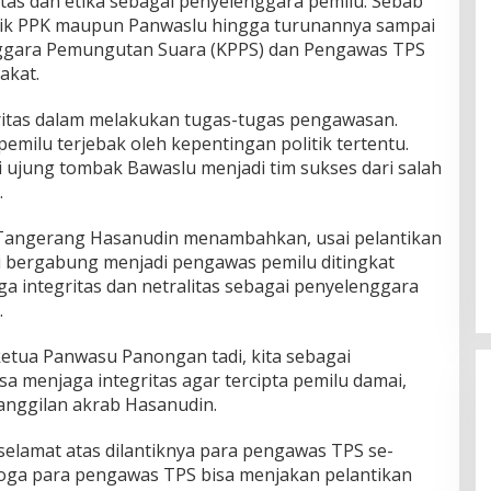
tas dan etika sebagai penyelenggara pemilu. Sebab
aik PPK maupun Panwaslu hingga turunannya sampai
ggara Pemungutan Suara (KPPS) dan Pengawas TPS
akat.
gritas dalam melakukan tugas-tugas pengawasan.
milu terjebak oleh kepentingan politik tertentu.
 ujung tombak Bawaslu menjadi tim sukses dari salah
.
Tangerang Hasanudin menambahkan, usai pelantikan
mi bergabung menjadi pengawas pemilu ditingkat
ga integritas dan netralitas sebagai penyelenggara
.
etua Panwasu Panongan tadi, kita sebagai
a menjaga integritas agar tercipta pemilu damai,
panggilan akrab Hasanudin.
elamat atas dilantiknya para pengawas TPS se-
oga para pengawas TPS bisa menjakan pelantikan