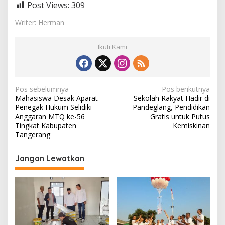
Post Views:
309
Writer: Herman
Ikuti Kami
N
Pos sebelumnya
Pos berikutnya
Mahasiswa Desak Aparat
Sekolah Rakyat Hadir di
a
Penegak Hukum Selidiki
Pandeglang, Pendidikan
v
Anggaran MTQ ke-56
Gratis untuk Putus
Tingkat Kabupaten
Kemiskinan
i
Tangerang
g
Jangan Lewatkan
a
s
i
p
o