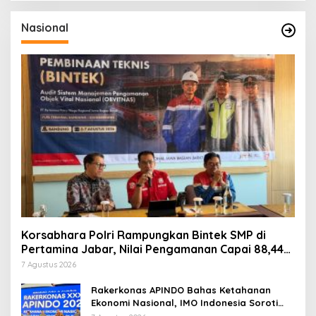
Nasional
Korsabhara Polri Rampungkan Bintek SMP di
Pertamina Jabar, Nilai Pengamanan Capai 88,44
Persen
7 Agustus 2026
Rakerkonas APINDO Bahas Ketahanan
Ekonomi Nasional, IMO Indonesia Soroti
Pentingnya Kolaborasi Lintas Sektor