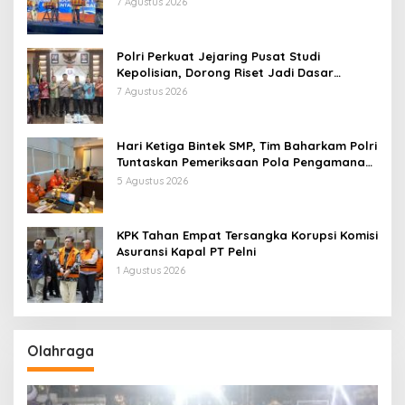
7 Agustus 2026
Polri Perkuat Jejaring Pusat Studi
Kepolisian, Dorong Riset Jadi Dasar
Kebijakan dan Inovasi
7 Agustus 2026
Hari Ketiga Bintek SMP, Tim Baharkam Polri
Tuntaskan Pemeriksaan Pola Pengamanan
Pertamina Patra Niaga Jabar
5 Agustus 2026
KPK Tahan Empat Tersangka Korupsi Komisi
Asuransi Kapal PT Pelni
1 Agustus 2026
Olahraga