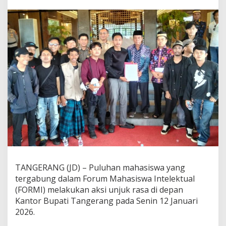
p
a
t
e
n
T
a
n
g
e
r
a
n
g
:
P
e
s
e
TANGERANG (JD) – Puluhan mahasiswa yang
r
tergabung dalam Forum Mahasiswa Intelektual
t
(FORMI) melakukan aksi unjuk rasa di depan
a
Kantor Bupati Tangerang pada Senin 12 Januari
M
T
2026.
Q