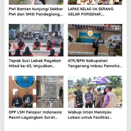
s
PWI Banten Kunjungi Sekber
LAPAS KELAS IIA SERANG
PWI dan SMSI Pandeglang,
GELAR PORSENAP,
Momentum Percepat
WUJUDKAN SPORTIFITAS
Konferensi Organisasi
DAN KEBERSAMAAN
Tapak Suci Lebak Rayakan
ATR/BPN Kabupaten
Milad ke-63, Wujudkan
Tangerang Imbau Pemohon
Pendekar Berkarakter
Aktif Pantau dan Laporkan
Menuju Kancah Dunia
Berkas Mandek
DPP LSM Pelopor Indonesia
Wabup Intan Meninjau
Resmi Layangkan Surat
Lokasi untuk Fasilitas
Klarifikasi untuk
Pengelolaan Sampah di
Management Ecohome dan
Tigaraksa