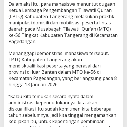
d
Dalam aksi itu, para mahasiswa menuntut dugaan
a
Ketua Lembaga Pengembangan Tilawatil Qur’an
r
(LPTQ) Kabupaten Tangerang melakukan praktik
i
L
manipulasi domisili dan mobilisasi peserta lintas
u
daerah pada Musabaqah Tilawatil Qur’an (MTQ)
a
ke-56 Tingkat Kabupaten Tangerang di Kecamatan
r
Pagedangan.
B
a
n
Menanggapi demonstrasi mahasiswa tersebut,
t
LPTQ Kabupaten Tangerang akan
e
mendiskualifikasi peserta yang berasal dari
n
provinsi di luar Banten dalam MTQ ke-56 di
a
k
Kecamatan Pagedangan, yang berlangsung pada 8
a
hingga 13 Januari 2026.
n
D
“Kalau kita temukan secara nyata dalam
i
administrasi kependudukannya, kita akan
d
i
diskualifikasi. Itu sudah komitmen kita beberapa
s
tahun sebelumnya, jadi kita tinggal mengamankan
k
kebijakan itu, untuk kepentingan pembinaan
u