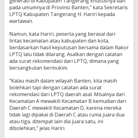
generasi di Kabupaten Tangerang khususnya dan
a
pada umumnya di Provinsi Banten,” kata Sekretaris
l
i
LPTQ Kabupaten Tangerang H. Hariri kepada
f
wartawan.
i
k
Namun, kata Hariri, peserta yang berasal dari
a
lintas kecamatan atau kabupaten dan kota,
s
i
berdasarkan hasil keputusan bersama dalam Rakor
LPTQ lalu tidak dilarang. Asalkan dengan catatan
ada surat rekomendasi dari LPTQ, dimana yang
bersangkutan bermukim.
“Kalau masih dalam wilayah Banten, kita masih
bolehkan tapi dengan catatan ada surat
rekomendasi dari LPTQ daerah asal. Misalnya dari
Kecamatan A mewakili Kecamatan B kemudian dari
Daerah C mewakili Kecamatan D, karena mereka
tidak lagi dipakai di Daerah C atau cuma juara dua
atau tiga, ditempat lain dia juara satu, ini
dibolehkan,” jelas Hariri.