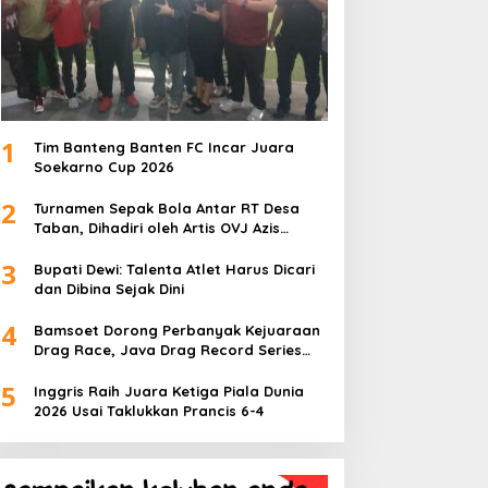
1
Tim Banteng Banten FC Incar Juara
Soekarno Cup 2026
2
Turnamen Sepak Bola Antar RT Desa
Taban, Dihadiri oleh Artis OVJ Azis
Gagap, RT 001 Raih Kemenangan
3
Bupati Dewi: Talenta Atlet Harus Dicari
dan Dibina Sejak Dini
4
Bamsoet Dorong Perbanyak Kejuaraan
Drag Race, Java Drag Record Series
2026 Jadi Ajang Pembinaan Talenta
5
Muda
Inggris Raih Juara Ketiga Piala Dunia
2026 Usai Taklukkan Prancis 6-4