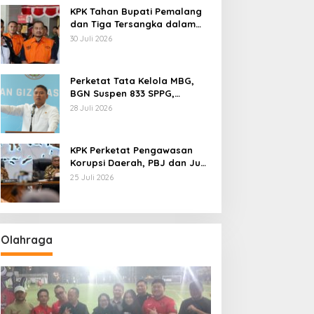
KPK Tahan Bupati Pemalang
dan Tiga Tersangka dalam
Kasus Dugaan Pemerasan
30 Juli 2026
Perketat Tata Kelola MBG,
BGN Suspen 833 SPPG,
Ratusan Di Antaranya
28 Juli 2026
Permanen
KPK Perketat Pengawasan
Korupsi Daerah, PBJ dan Jual
Beli Jabatan Jadi Target
25 Juli 2026
Utama
Olahraga