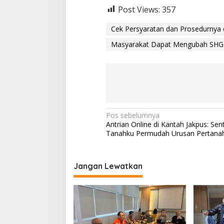
Post Views:
357
Cek Persyaratan dan Prosedurnya d
Masyarakat Dapat Mengubah SHG
N
Pos sebelumnya
Antrian Online di Kantah Jakpus: Sen
a
Tanahku Permudah Urusan Pertana
v
i
Jangan Lewatkan
g
a
s
i