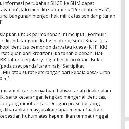
u, informasi perubahan SHGB ke SHM dapat
Layanan”, lalu memilih sub-menu “Perubahan Hak”,
guna bangunan menjadi hak milik atas sebidang tanah
”.
iapkan untuk permohonan ini meliputi, Formulir
 ditandatangani di atas materai; Surat Kuasa (jika
opi identitas pemohon dan/atau kuasa (KTP, KK)
rsetujuan dari kreditor (jika tanah dibebani Hak
B tahun berjalan yang telah dicocokkan; Bukti
da saat pendaftaran hak); Sertipikat
IMB atau surat keterangan dari kepala desa/lurah
0 m².
s melampirkan pernyataan bahwa tanah tidak dalam
ik, serta keterangan lengkap mengenai identitas,
tanah yang dimohonkan. Dengan prosedur yang
n, diharapkan masyarakat dapat memanfaatkan
kepastian hukum atas kepemilikan tempat tinggal