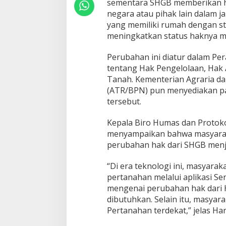
sementara SHGB memberikan ha
n
negara atau pihak lain dalam 
y
yang memiliki rumah dengan s
a
d
meningkatkan status haknya m
i
A
Perubahan ini diatur dalam Pe
p
tentang Hak Pengelolaan, Hak
l
Tanah. Kementerian Agraria d
i
k
(ATR/BPN) pun menyediakan p
a
tersebut.
s
i
Kepala Biro Humas dan Protok
S
menyampaikan bahwa masyarak
e
n
perubahan hak dari SHGB menja
t
u
“Di era teknologi ini, masyar
h
pertanahan melalui aplikasi Se
T
mengenai perubahan hak dari 
a
n
dibutuhkan. Selain itu, masyar
a
Pertanahan terdekat,” jelas Ha
h
k