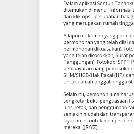
Dalam aplikasi Sentuh Tanahk
u
ditemukan di menu “Informasi 
dan klik opsi “perubahan hak 
yang merupakan rumah tinggal
Adapun dokumen yang perlu dis
permohonan yang telah diisi dan
permohonan dikuasakan); Fotok
yang telah dicocokkan; Surat pe
Tanggungan); Fotokopi SPPT PB
pembayaran uang pemasukan (pa
SHM/SHGB/Hak Pakai (HP); dan 
untuk rumah tinggal hingga 60
Selain itu, pemohon juga haru
sengketa, bukti penguasaan fis
luas, letak, dan penggunaan 
semakin mudah dan transpara
layanan ini untuk memperoleh 
mereka. (JR/YZ)