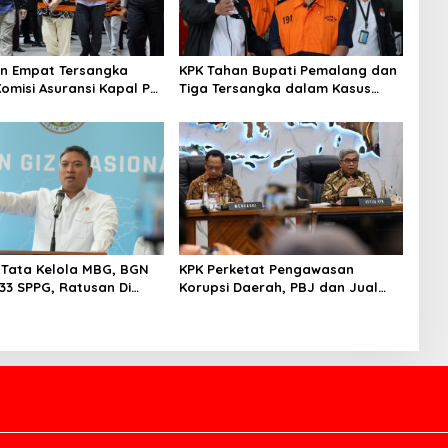
n Empat Tersangka
KPK Tahan Bupati Pemalang dan
Komisi Asuransi Kapal PT
Tiga Tersangka dalam Kasus
Dugaan Pemerasan
 Tata Kelola MBG, BGN
KPK Perketat Pengawasan
33 SPPG, Ratusan Di
Korupsi Daerah, PBJ dan Jual
ya Permanen
Beli Jabatan Jadi Target Utama