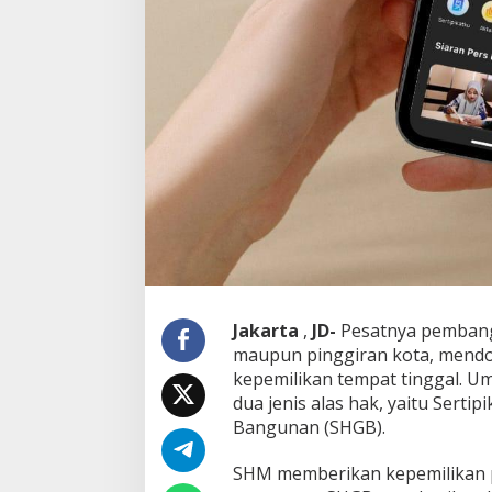
C
e
k
P
e
r
s
y
a
r
a
t
a
n
d
a
Jakarta
,
JD-
Pesatnya pembang
n
P
maupun pinggiran kota, mend
r
kepemilikan tempat tinggal. U
o
dua jenis alas hak, yaitu Serti
s
Bangunan (SHGB).
e
d
u
SHM memberikan kepemilikan p
r