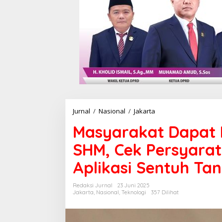
Jurnal
/
Nasional
/
Jakarta
M
a
Masyarakat Dapat
s
y
SHM, Cek Persyarat
a
r
Aplikasi Sentuh Ta
a
k
a
Redaksi Jurnal
23 Juni 2025
t
Jakarta
,
Nasional
,
Teknologi
357 Dilihat
D
a
p