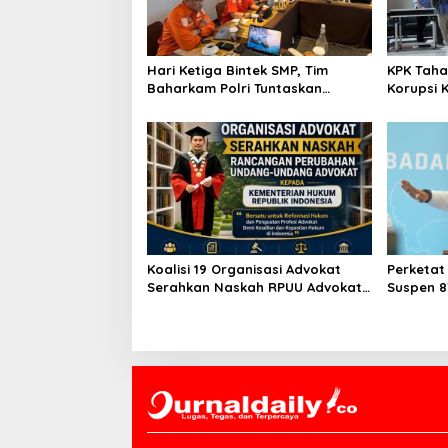
p
o
s
Hari Ketiga Bintek SMP, Tim
KPK Taha
Baharkam Polri Tuntaskan
Korupsi 
Pemeriksaan Pola Pengamanan
Pelni
Pertamina Patra Niaga Jabar
Koalisi 19 Organisasi Advokat
Perketat
Serahkan Naskah RPUU Advokat
Suspen 8
Kementerian Hukum RI
Antaran