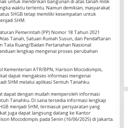
k untuk mendirikan bangunan di atas tanah milik
jangka waktu tertentu. Namun demikian, masyarakat
tatus SHGB tetap memiliki kesempatan untuk
enjadi SHM.
raturan Pemerintah (PP) Nomor 18 Tahun 2021
 Atas Tanah, Satuan Rumah Susun, dan Pendaftaran
an Tata Ruang/Badan Pertanahan Nasional
anduan lengkap mengenai proses perubahan
ol Kementerian ATR/BPN, Harison Mocodompis,
at dapat mengakses informasi mengenai
di SHM melalui aplikasi Sentuh Tanahku.
akat dapat dengan mudah memperoleh informasi
ntuh Tanahku. Di sana tersedia informasi lengkap
HGB menjadi SHM, termasuk persyaratan yang
akat juga dapat langsung datang ke Kantor
rison Mocodompis pada Senin (16/06/2025) di Jakarta.