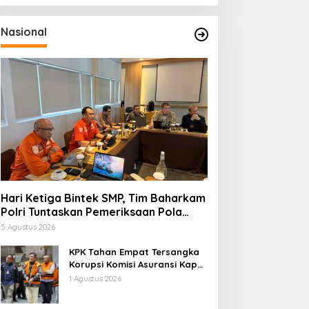
Nasional
Hari Ketiga Bintek SMP, Tim Baharkam
Polri Tuntaskan Pemeriksaan Pola
Pengamanan Pertamina Patra Niaga
5 Agustus 2026
Jabar
KPK Tahan Empat Tersangka
Korupsi Komisi Asuransi Kapal
PT Pelni
1 Agustus 2026