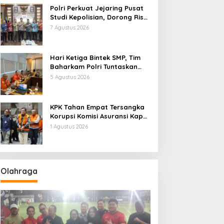
Polri Perkuat Jejaring Pusat
Studi Kepolisian, Dorong Riset
Jadi Dasar Kebijakan dan
7 Agustus 2026
Inovasi
Hari Ketiga Bintek SMP, Tim
Baharkam Polri Tuntaskan
Pemeriksaan Pola
5 Agustus 2026
Pengamanan Pertamina
Patra Niaga Jabar
KPK Tahan Empat Tersangka
Korupsi Komisi Asuransi Kapal
PT Pelni
1 Agustus 2026
Olahraga