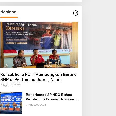
Nasional
Korsabhara Polri Rampungkan Bintek
SMP di Pertamina Jabar, Nilai
Pengamanan Capai 88,44 Persen
7 Agustus 2026
Rakerkonas APINDO Bahas
Ketahanan Ekonomi Nasional,
IMO Indonesia Soroti
7 Agustus 2026
Pentingnya Kolaborasi Lintas
Sektor