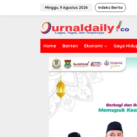
L
e
Minggu, 9 Agustus 2026
Indeks Berita
w
a
t
i
k
e
Home
Banten
Ekonomi
Gaya Hidu
k
o
n
t
e
n