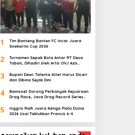
1
Tim Banteng Banten FC Incar Juara
Soekarno Cup 2026
2
Turnamen Sepak Bola Antar RT Desa
Taban, Dihadiri oleh Artis OVJ Azis
Gagap, RT 001 Raih Kemenangan
3
Bupati Dewi: Talenta Atlet Harus Dicari
dan Dibina Sejak Dini
4
Bamsoet Dorong Perbanyak Kejuaraan
Drag Race, Java Drag Record Series
2026 Jadi Ajang Pembinaan Talenta
5
Muda
Inggris Raih Juara Ketiga Piala Dunia
2026 Usai Taklukkan Prancis 6-4