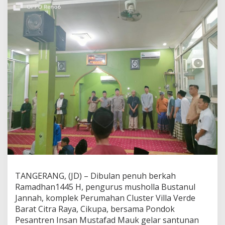
B
u
s
t
a
n
u
l
J
a
n
n
a
h
G
e
l
a
r
B
TANGERANG, (JD) – Dibulan penuh berkah
u
Ramadhan1445 H, pengurus musholla Bustanul
k
Jannah, komplek Perumahan Cluster Villa Verde
b
Barat Citra Raya, Cikupa, bersama Pondok
e
r
Pesantren Insan Mustafad Mauk gelar santunan