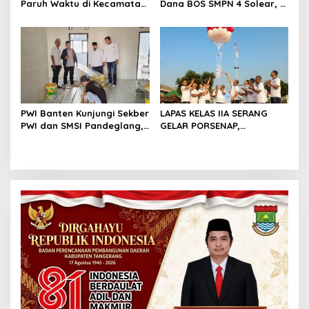
Paruh Waktu di Kecamatan
Dana BOS SMPN 4 Solear, L
Kemiri Tembus Rp286 Juta,
Tamba: Ada Anggaran
Kaperwil Banten Soroti
Janggal Hingga Ratusan
Minim Transparansi
Juta
PWI Banten Kunjungi Sekber
LAPAS KELAS IIA SERANG
PWI dan SMSI Pandeglang,
GELAR PORSENAP,
Momentum Percepat
WUJUDKAN SPORTIFITAS
Konferensi Organisasi
DAN KEBERSAMAAN