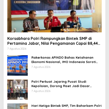
Korsabhara Polri Rampungkan Bintek SMP di
Pertamina Jabar, Nilai Pengamanan Capai 88,44
Persen
7 Agustus 2026
Rakerkonas APINDO Bahas Ketahanan
Ekonomi Nasional, IMO Indonesia Soroti
Pentingnya Kolaborasi Lintas Sektor
7 Agustus 2026
Polri Perkuat Jejaring Pusat Studi
Kepolisian, Dorong Riset Jadi Dasar
Kebijakan dan Inovasi
7 Agustus 2026
Hari Ketiga Bintek SMP, Tim Baharkam Polri