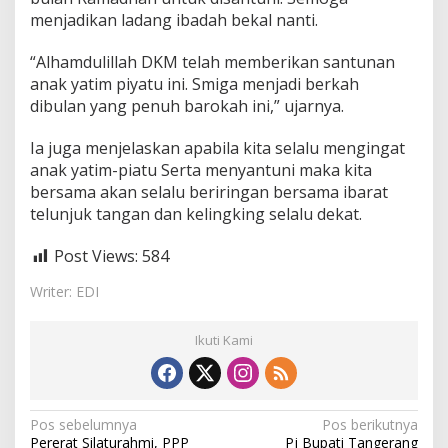
u
menjadikan ladang ibadah bekal nanti.
“Alhamdulillah DKM telah memberikan santunan
anak yatim piyatu ini. Smiga menjadi berkah
dibulan yang penuh barokah ini,” ujarnya.
Ia juga menjelaskan apabila kita selalu mengingat
anak yatim-piatu Serta menyantuni maka kita
bersama akan selalu beriringan bersama ibarat
telunjuk tangan dan kelingking selalu dekat.
Post Views:
584
Writer: EDI
Ikuti Kami
N
Pos sebelumnya
Pos berikutnya
Pererat Silaturahmi, PPP
Pj Bupati Tangerang