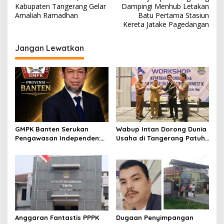
a
Kabupaten Tangerang Gelar
Dampingi Menhub Letakan
v
Amaliah Ramadhan
Batu Pertama Stasiun
Kereta Jatake Pagedangan
i
g
Jangan Lewatkan
a
s
i
p
o
s
GMPK Banten Serukan
Wabup Intan Dorong Dunia
Pengawasan Independen:
Usaha di Tangerang Patuh
Kualitas Proyek
Kelola Limbah Domestik
Pembangunan di
Tangerang Jangan Sampai
“Akal-Akalan”
Anggaran Fantastis PPPK
Dugaan Penyimpangan