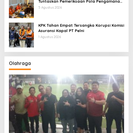
Tuntaskan Pemeriksaan Pola Pengamanan
Pertamina Patra Niaga Jabar
5 Agustus 2026
KPK Tahan Empat Tersangka Korupsi Komisi
Asuransi Kapal PT Pelni
1 Agustus 2026
Olahraga