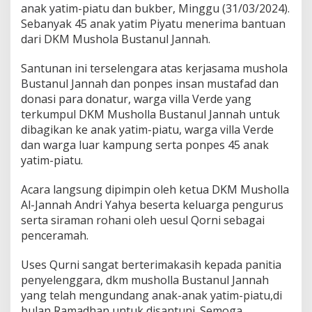
d
anak yatim-piatu dan bukber, Minggu (31/03/2024).
a
Sebanyak 45 anak yatim Piyatu menerima bantuan
n
dari DKM Mushola Bustanul Jannah.
S
a
n
Santunan ini terselengara atas kerjasama mushola
t
Bustanul Jannah dan ponpes insan mustafad dan
u
donasi para donatur, warga villa Verde yang
n
terkumpul DKM Musholla Bustanul Jannah untuk
a
n
dibagikan ke anak yatim-piatu, warga villa Verde
A
dan warga luar kampung serta ponpes 45 anak
n
yatim-piatu.
a
k
Acara langsung dipimpin oleh ketua DKM Musholla
Y
a
Al-Jannah Andri Yahya beserta keluarga pengurus
t
serta siraman rohani oleh uesul Qorni sebagai
i
penceramah.
m
-
Uses Qurni sangat berterimakasih kepada panitia
P
i
penyelenggara, dkm musholla Bustanul Jannah
a
yang telah mengundang anak-anak yatim-piatu,di
t
bulan Ramadhan untuk disantuni. Semoga