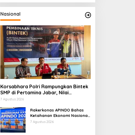
Nasional
Korsabhara Polri Rampungkan Bintek
SMP di Pertamina Jabar, Nilai
Pengamanan Capai 88,44 Persen
7 Agustus 2026
Rakerkonas APINDO Bahas
Ketahanan Ekonomi Nasional,
IMO Indonesia Soroti
7 Agustus 2026
Pentingnya Kolaborasi Lintas
Sektor