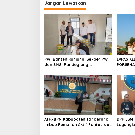
i
Jangan Lewatkan
g
a
s
i
p
o
PWI Banten Kunjungi Sekber PWI
LAPAS KE
s
dan SMSI Pandeglang,
PORSENA
Momentum Percepat Konferensi
SPORTIF
Organisasi
ATR/BPN Kabupaten Tangerang
DPP LSM 
Imbau Pemohon Aktif Pantau dan
Layangka
Laporkan Berkas Mandek
untuk M