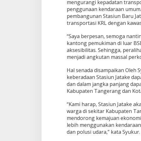
mengurangi kepadatan transpor
penggunaan kendaraan umum. 
pembangunan Stasiun Baru Ja
transportasi KRL dengan kawas
“Saya berpesan, semoga nantiny
kantong pemukiman di luar BS
aksesibilitas. Sehingga, pera
menjadi angkutan massal perko
Hal senada disampaikan Oleh S
keberadaan Stasiun Jatake d
dan dalam jangka panjang dapa
Kabupaten Tangerang dan Kota
“Kami harap, Stasiun Jatake a
warga di sekitar Kabupaten Ta
mendorong kemajuan ekonomi b
lebih menggunakan kendaraan
dan polusi udara,” kata Syukur.