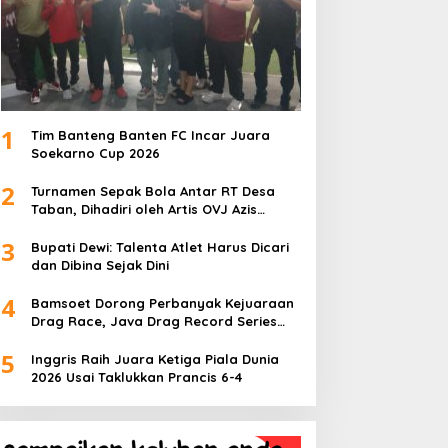
1
Tim Banteng Banten FC Incar Juara
Soekarno Cup 2026
2
Turnamen Sepak Bola Antar RT Desa
Taban, Dihadiri oleh Artis OVJ Azis
Gagap, RT 001 Raih Kemenangan
3
Bupati Dewi: Talenta Atlet Harus Dicari
dan Dibina Sejak Dini
4
Bamsoet Dorong Perbanyak Kejuaraan
Drag Race, Java Drag Record Series
2026 Jadi Ajang Pembinaan Talenta
5
Muda
Inggris Raih Juara Ketiga Piala Dunia
2026 Usai Taklukkan Prancis 6-4