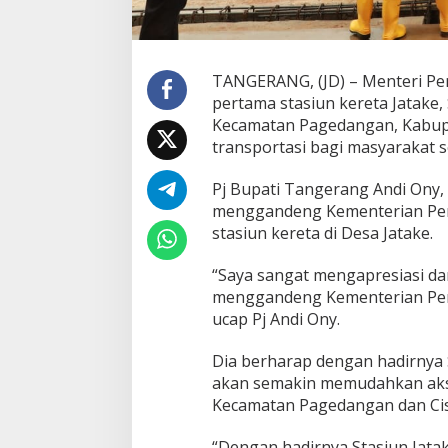
B
a
t
u
TANGERANG, (JD) – Menteri Pe
P
pertama stasiun kereta Jatake, 
e
r
Kecamatan Pagedangan, Kabup
t
transportasi bagi masyarakat s
a
m
Pj Bupati Tangerang Andi Ony,
a
menggandeng Kementerian Pe
S
t
stasiun kereta di Desa Jatake.
a
s
“Saya sangat mengapresiasi da
i
menggandeng Kementerian Per
u
ucap Pj Andi Ony.
n
K
e
Dia berharap dengan hadirnya 
r
akan semakin memudahkan akses
e
Kecamatan Pagedangan dan Ci
t
a
J
“Dengan hadirnya Stasiun Jat