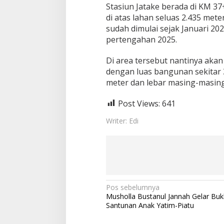
Stasiun Jatake berada di KM 3
di atas lahan seluas 2.435 met
sudah dimulai sejak Januari 20
pertengahan 2025.
Di area tersebut nantinya akan
dengan luas bangunan sekitar 
meter dan lebar masing-masing
Post Views:
641
Writer: Edi
N
Pos sebelumnya
Musholla Bustanul Jannah Gelar Buk
a
Santunan Anak Yatim-Piatu
v