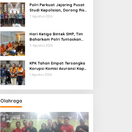
Polri Perkuat Jejaring Pusat
Studi Kepolisian, Dorong Riset
Jadi Dasar Kebijakan dan
7 Agustus 2026
Inovasi
Hari Ketiga Bintek SMP, Tim
Baharkam Polri Tuntaskan
Pemeriksaan Pola
5 Agustus 2026
Pengamanan Pertamina
Patra Niaga Jabar
KPK Tahan Empat Tersangka
Korupsi Komisi Asuransi Kapal
PT Pelni
1 Agustus 2026
Olahraga