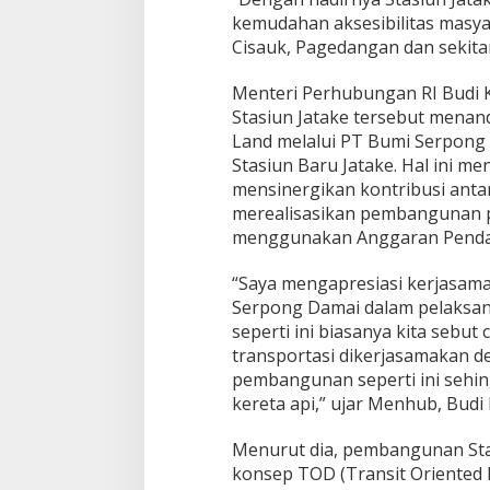
a
kemudahan aksesibilitas masy
t
Cisauk, Pagedangan dan sekitar
a
k
Menteri Perhubungan RI Budi 
e
P
Stasiun Jatake tersebut menan
a
Land melalui PT Bumi Serpong
g
Stasiun Baru Jatake. Hal ini 
e
mensinergikan kontribusi ant
d
merealisasikan pembangunan p
a
n
menggunakan Anggaran Pendap
g
a
“Saya mengapresiasi kerjasama
n
Serpong Damai dalam pelaksan
seperti ini biasanya kita sebut
transportasi dikerjasamakan de
pembangunan seperti ini sehing
kereta api,” ujar Menhub, Budi 
Menurut dia, pembangunan St
konsep TOD (Transit Oriented 