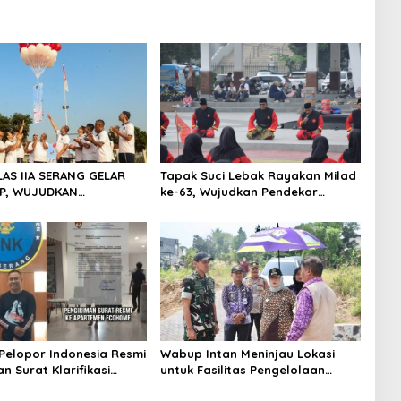
LAS IIA SERANG GELAR
Tapak Suci Lebak Rayakan Milad
P, WUJUDKAN
ke-63, Wujudkan Pendekar
ITAS DAN KEBERSAMAAN
Berkarakter Menuju Kancah
Dunia
Pelopor Indonesia Resmi
Wabup Intan Meninjau Lokasi
n Surat Klarifikasi
untuk Fasilitas Pengelolaan
anagement Ecohome dan
Sampah di Tigaraksa