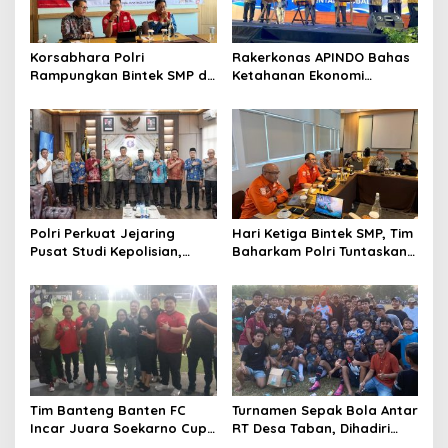
p
o
s
Korsabhara Polri
Rakerkonas APINDO Bahas
Rampungkan Bintek SMP di
Ketahanan Ekonomi
Pertamina Jabar, Nilai
Nasional, IMO Indonesia
Pengamanan Capai 88,44
Soroti Pentingnya
Persen
Kolaborasi Lintas Sektor
Polri Perkuat Jejaring
Hari Ketiga Bintek SMP, Tim
Pusat Studi Kepolisian,
Baharkam Polri Tuntaskan
Dorong Riset Jadi Dasar
Pemeriksaan Pola
Kebijakan dan Inovasi
Pengamanan Pertamina
Patra Niaga Jabar
Tim Banteng Banten FC
Turnamen Sepak Bola Antar
Incar Juara Soekarno Cup
RT Desa Taban, Dihadiri
2026
oleh Artis OVJ Azis Gagap,