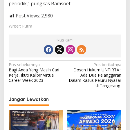
periodik,” pungkas Bamsoet.
Post Views:
2,980
Writer: Putra
Ikuti Kami
N
Pos sebelumnya
Pos berikutnya
Bagi Anda Yang Masih Cari
Dosen Hukum UNTIRTA :
a
Kerja, Ikuti Kalibrr Virtual
Ada Dua Pelanggaran
v
Career Week 2023
Dalam Kasus Peluru Nyasar
di Tangerang
i
g
Jangan Lewatkan
a
s
i