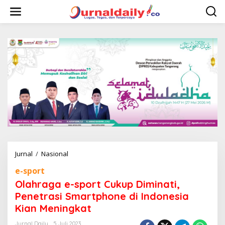
L
e
w
a
t
i
k
e
k
o
n
t
e
n
Jurnal
/
Nasional
O
l
e-sport
a
h
Olahraga e-sport Cukup Diminati,
r
Penetrasi Smartphone di Indonesia
a
Kian Meningkat
g
a
Jurnal Daily
5 Juli 2023