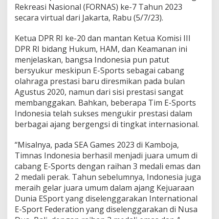
a
Rekreasi Nasional (FORNAS) ke-7 Tahun 2023
K
secara virtual dari Jakarta, Rabu (5/7/23).
i
a
Ketua DPR RI ke-20 dan mantan Ketua Komisi III
n
M
DPR RI bidang Hukum, HAM, dan Keamanan ini
e
menjelaskan, bangsa Indonesia pun patut
n
bersyukur meskipun E-Sports sebagai cabang
i
olahraga prestasi baru diresmikan pada bulan
n
g
Agustus 2020, namun dari sisi prestasi sangat
k
membanggakan. Bahkan, beberapa Tim E-Sports
a
Indonesia telah sukses mengukir prestasi dalam
t
berbagai ajang bergengsi di tingkat internasional.
“Misalnya, pada SEA Games 2023 di Kamboja,
Timnas Indonesia berhasil menjadi juara umum di
cabang E-Sports dengan raihan 3 medali emas dan
2 medali perak. Tahun sebelumnya, Indonesia juga
meraih gelar juara umum dalam ajang Kejuaraan
Dunia ESport yang diselenggarakan International
E-Sport Federation yang diselenggarakan di Nusa