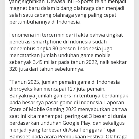
yang signifikan. Dewasa ini E-Sports telah menjadi
t
r
magnet baru dalam bidang olahraga dan menjadi
a
salah satu cabang olahraga yang paling cepat
s
pertumbuhannya di Indonesia.
i
S
Fenomena ini tercermin dari fakta bahwa tingkat
m
a
penetrasi smartphone di Indonesia sudah
r
menembus angka 80 persen. Indonesia juga
t
mencatatkan jumlah unduhan game mobile
p
sebanyak 3,45 miliar pada tahun 2022, naik sekitar
h
o
320 juta dari tahun sebelumnya.
n
e
“Tahun 2025, jumlah pemain game di Indonesia
d
diproyeksikan mencapai 127 juta pemain.
i
Banyaknya jumlah gamers ini tentunya berdampak
I
n
pada besarnya pasar game di Indonesia. Laporan
d
State of Mobile Gaming 2023 menyebutkan bahwa
o
saat ini kita menempati peringkat 3 besar di dunia
n
berdasarkan unduhan Google Play, dan sekaligus
e
menjadi yang terbesar di Asia Tenggara,” ujar
s
i
Bamsoet pada acara Pembukaan Festival Olahraga