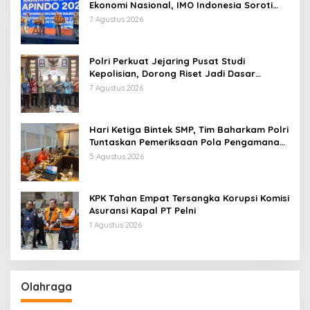
Ekonomi Nasional, IMO Indonesia Soroti
Pentingnya Kolaborasi Lintas Sektor
7 Agustus 2026
Polri Perkuat Jejaring Pusat Studi
Kepolisian, Dorong Riset Jadi Dasar
Kebijakan dan Inovasi
7 Agustus 2026
Hari Ketiga Bintek SMP, Tim Baharkam Polri
Tuntaskan Pemeriksaan Pola Pengamanan
Pertamina Patra Niaga Jabar
5 Agustus 2026
KPK Tahan Empat Tersangka Korupsi Komisi
Asuransi Kapal PT Pelni
1 Agustus 2026
Olahraga