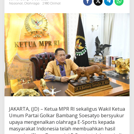
e
Nasional
,
Olahraga
2980 Dilihat
-
s
p
o
r
t
C
u
k
u
p
D
i
m
i
n
a
t
i
,
JAKARTA, (JD) – Ketua MPR RI sekaligus Wakil Ketua
P
Umum Partai Golkar Bambang Soesatyo bersyukur
e
upaya mengenalkan olahraga E-Sports kepada
n
masyarakat Indonesia telah membuahkan hasil
e