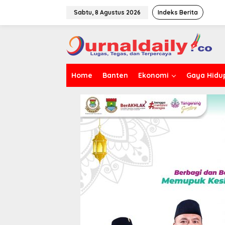
L
e
Sabtu, 8 Agustus 2026
Indeks Berita
w
a
t
i
k
e
Home
Banten
Ekonomi
Gaya Hidu
k
o
n
t
e
n