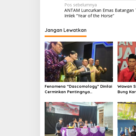
N
Pos sebelumnya
ANTAM Luncurkan Emas Batangan 
a
Imlek “Year of the Horse”
v
i
Jangan Lewatkan
g
a
s
i
p
o
Fenomena “Dascomology” Dinilai
Wawan Su
s
Cerminkan Pentingnya
Bung Ka
Komunikasi Politik dalam
Gotong 
Menjaga Kepercayaan Publik
Sosial