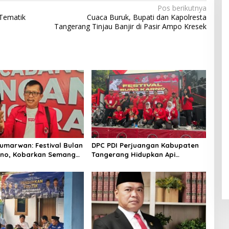
Pos berikutnya
Tematik
Cuaca Buruk, Bupati dan Kapolresta
Tangerang Tinjau Banjir di Pasir Ampo Kresek
marwan: Festival Bulan
DPC PDI Perjuangan Kabupaten
rno, Kobarkan Semangat
Tangerang Hidupkan Api
Royong dan Kepedulian
Perjuangan Bung Karno Lewat
Festival Bulan Bung Karno