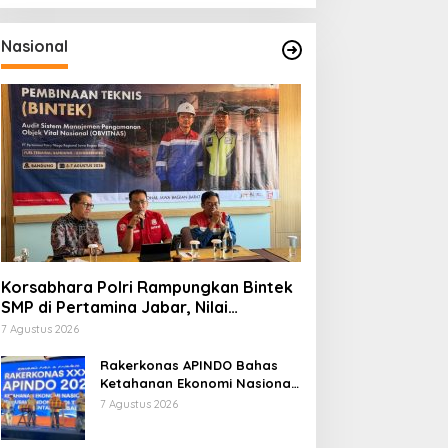
Nasional
Korsabhara Polri Rampungkan Bintek
SMP di Pertamina Jabar, Nilai
Pengamanan Capai 88,44 Persen
7 Agustus 2026
Rakerkonas APINDO Bahas
Ketahanan Ekonomi Nasional,
IMO Indonesia Soroti
7 Agustus 2026
Pentingnya Kolaborasi Lintas
Sektor