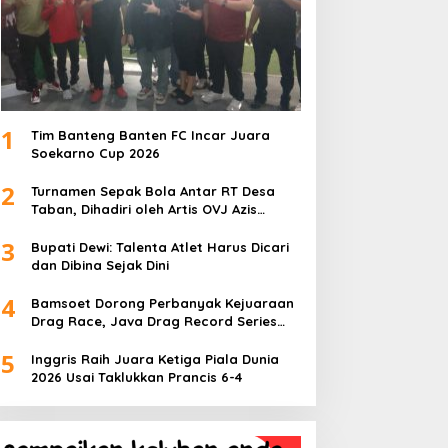
1
Tim Banteng Banten FC Incar Juara
Soekarno Cup 2026
2
Turnamen Sepak Bola Antar RT Desa
Taban, Dihadiri oleh Artis OVJ Azis
Gagap, RT 001 Raih Kemenangan
3
Bupati Dewi: Talenta Atlet Harus Dicari
dan Dibina Sejak Dini
4
Bamsoet Dorong Perbanyak Kejuaraan
Drag Race, Java Drag Record Series
2026 Jadi Ajang Pembinaan Talenta
5
Muda
Inggris Raih Juara Ketiga Piala Dunia
2026 Usai Taklukkan Prancis 6-4