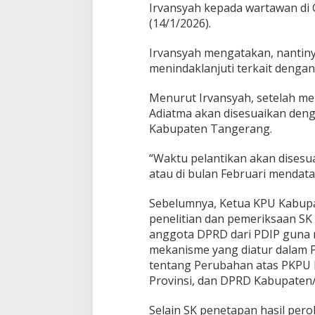
Irvansyah kepada wartawan d
r
(14/1/2026).
n
u
r
Irvansyah mengatakan, nantin
B
menindaklanjuti terkait denga
a
n
Menurut Irvansyah, setelah m
t
e
Adiatma akan disesuaikan de
n
Kabupaten Tangerang.
“Waktu pelantikan akan disesu
atau di bulan Februari mendata
Sebelumnya, Ketua KPU Kabu
penelitian dan pemeriksaan SK
anggota DPRD dari PDIP guna
mekanisme yang diatur dalam 
tentang Perubahan atas PKPU
Provinsi, dan DPRD Kabupaten/
Selain SK penetapan hasil pero