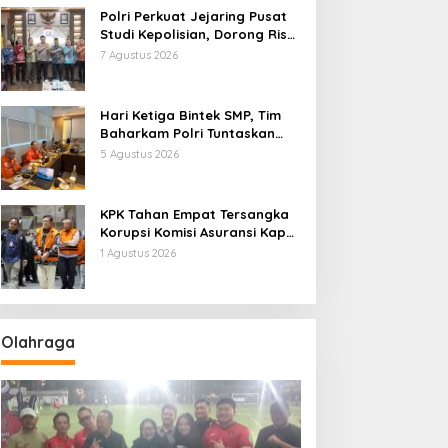
Polri Perkuat Jejaring Pusat
Studi Kepolisian, Dorong Riset
Jadi Dasar Kebijakan dan
7 Agustus 2026
Inovasi
Hari Ketiga Bintek SMP, Tim
Baharkam Polri Tuntaskan
Pemeriksaan Pola
5 Agustus 2026
Pengamanan Pertamina
Patra Niaga Jabar
KPK Tahan Empat Tersangka
Korupsi Komisi Asuransi Kapal
PT Pelni
1 Agustus 2026
Olahraga