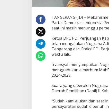
r
a
n
g
TANGERANG (JD) – Mekanisme 
T
Partai Demokrasi Indonesia P
u
saat ini masih menunggu perse
n
g
Ketua DPC PDI Perjuangan Ka
g
u
telah mengajukan Nugraha Ad
P
Tangerang dari Fraksi PDI Pe
e
waktu lalu.
r
s
Irvansyah menyampaikan Nugr
e
t
menggantikan almarhum Mahfu
u
2024-2029.
j
u
Suara yang diperoleh Nugraha
a
Daerah Pemilihan (Dapil) II K
n
G
u
“Sudah kami ajukan dan saat i
b
persayaratan sudah dipenuhi 
e