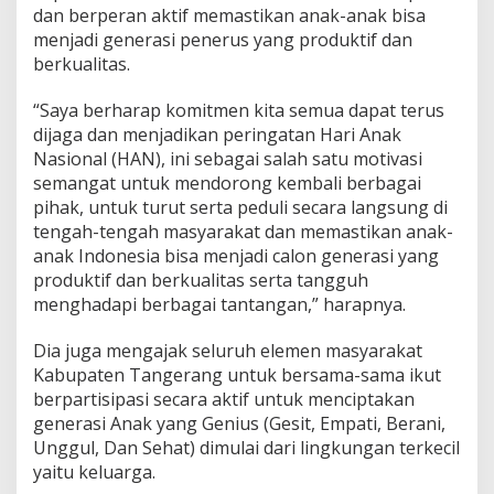
a
dan berperan aktif memastikan anak-anak bisa
k
menjadi generasi penerus yang produktif dan
-
berkualitas.
H
a
k
“Saya berharap komitmen kita semua dapat terus
n
dijaga dan menjadikan peringatan Hari Anak
y
Nasional (HAN), ini sebagai salah satu motivasi
a
semangat untuk mendorong kembali berbagai
pihak, untuk turut serta peduli secara langsung di
tengah-tengah masyarakat dan memastikan anak-
anak Indonesia bisa menjadi calon generasi yang
produktif dan berkualitas serta tangguh
menghadapi berbagai tantangan,” harapnya.
Dia juga mengajak seluruh elemen masyarakat
Kabupaten Tangerang untuk bersama-sama ikut
berpartisipasi secara aktif untuk menciptakan
generasi Anak yang Genius (Gesit, Empati, Berani,
Unggul, Dan Sehat) dimulai dari lingkungan terkecil
yaitu keluarga.