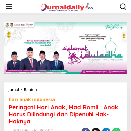
L
e
w
a
t
i
k
e
k
o
n
t
e
n
Jurnal
/
Banten
P
e
hari anak indonesia
r
i
Peringati Hari Anak, Mad Romli : Anak
n
Harus Dilindungi dan Dipenuhi Hak-
g
Haknya
a
t
Jurnal Daily
3 Agustus 2023