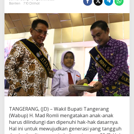
i
Banten
710 Dilihat
H
a
r
i
A
n
a
k
,
M
a
d
R
o
m
l
i
:
A
n
TANGERANG, (JD) – Wakil Bupati Tangerang
a
(Wabup) H. Mad Romli mengatakan anak-anak
k
harus dilindungi dan dipenuhi hak-hak dasarnya.
H
Hal ini untuk mewujudkan generasi yang tangguh
a