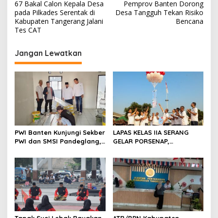
67 Bakal Calon Kepala Desa
Pemprov Banten Dorong
a
pada Pilkades Serentak di
Desa Tangguh Tekan Risiko
v
Kabupaten Tangerang Jalani
Bencana
Tes CAT
i
g
Jangan Lewatkan
a
s
i
p
o
s
PWI Banten Kunjungi Sekber
LAPAS KELAS IIA SERANG
PWI dan SMSI Pandeglang,
GELAR PORSENAP,
Momentum Percepat
WUJUDKAN SPORTIFITAS
Konferensi Organisasi
DAN KEBERSAMAAN