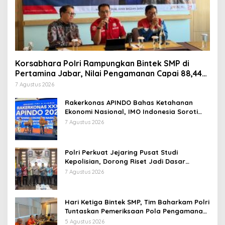
Korsabhara Polri Rampungkan Bintek SMP di
Pertamina Jabar, Nilai Pengamanan Capai 88,44
Persen
7 Agustus 2026
Rakerkonas APINDO Bahas Ketahanan
Ekonomi Nasional, IMO Indonesia Soroti
Pentingnya Kolaborasi Lintas Sektor
7 Agustus 2026
Polri Perkuat Jejaring Pusat Studi
Kepolisian, Dorong Riset Jadi Dasar
Kebijakan dan Inovasi
7 Agustus 2026
Hari Ketiga Bintek SMP, Tim Baharkam Polri
Tuntaskan Pemeriksaan Pola Pengamanan
Pertamina Patra Niaga Jabar
5 Agustus 2026