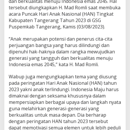
dan berkualitas menuju Indonesia emas 2045. Hal
r
u
tersebut diungkapkan H. Mad Romli saat membuka
s
acara Puncak Hari Anak Nasional (HAN) Tingkat
D
Kabupaten Tangerang Tahun 2023 di GSG
i
Puspemkab Tangerang, Kamis (03/08/2023).
l
i
n
“Anak merupakan potensi dan penerus cita-cita
d
perjuangan bangsa yang harus dilindungi dan
u
dipenuhi hak-haknya dalam rangka mewujudkan
n
generasi yang tangguh dan berkualitas menuju
g
i
Indonesia emas 2045,” kata H. Mad Romli.
d
a
Wabup juga mengungkapkan tema yang diusung
n
pada peringatan Hari Anak Nasional (HAN) tahun
D
2023 yakni anak terlindungi. Indonesia Maju harus
i
p
dimaknai dengan seksama khususnya dalam
e
mempersiapkan berbagai upaya dan langkah nyata
n
guna melahirkan generasi-generasi yang
u
berkualitas untuk masa depan. Dia berharap
h
dengan peringatan HAN tahun 2023 tersebut
i
H
dapat memotivasi semua elemen untuk lebih peduli