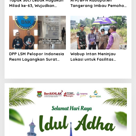
Tapak Suci Lebak Rayakan
ATR/BPN Kabupaten
Milad ke-63, Wujudkan
Tangerang Imbau Pemohon
Pendekar Berkarakter
Aktif Pantau dan Laporkan
Menuju Kancah Dunia
Berkas Mandek
DPP LSM Pelopor Indonesia
Wabup Intan Meninjau
Resmi Layangkan Surat
Lokasi untuk Fasilitas
Klarifikasi untuk
Pengelolaan Sampah di
Management Ecohome dan
Tigaraksa
BNK