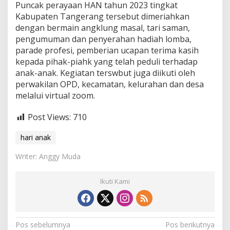
Puncak perayaan HAN tahun 2023 tingkat
Kabupaten Tangerang tersebut dimeriahkan
dengan bermain angklung masal, tari saman,
pengumuman dan penyerahan hadiah lomba,
parade profesi, pemberian ucapan terima kasih
kepada pihak-piahk yang telah peduli terhadap
anak-anak. Kegiatan terswbut juga diikuti oleh
perwakilan OPD, kecamatan, kelurahan dan desa
melalui virtual zoom.
Post Views:
710
hari anak
Writer: Anggy Muda
Ikuti Kami
N
Pos sebelumnya
Pos berikutnya