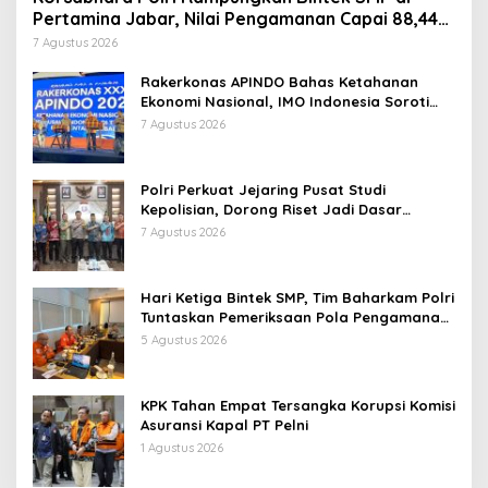
Pertamina Jabar, Nilai Pengamanan Capai 88,44
Persen
7 Agustus 2026
Rakerkonas APINDO Bahas Ketahanan
Ekonomi Nasional, IMO Indonesia Soroti
Pentingnya Kolaborasi Lintas Sektor
7 Agustus 2026
Polri Perkuat Jejaring Pusat Studi
Kepolisian, Dorong Riset Jadi Dasar
Kebijakan dan Inovasi
7 Agustus 2026
Hari Ketiga Bintek SMP, Tim Baharkam Polri
Tuntaskan Pemeriksaan Pola Pengamanan
Pertamina Patra Niaga Jabar
5 Agustus 2026
KPK Tahan Empat Tersangka Korupsi Komisi
Asuransi Kapal PT Pelni
1 Agustus 2026