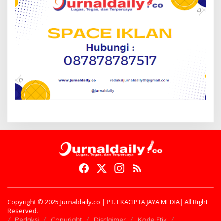
Copyright © 2025 Jurnaldaily.co | PT. EKACIPTA JAYA MEDIA| All Right
Reserved.
Redaksi
Copyright
Disclaimer
Kode Etik