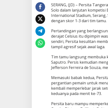
I
SERANG, (JD) – Persita Tanger
n
Solo dalam lanjutan kompetisi
t
International Stadium, Serang,
e
dengan skor 1-3 dari tim tamu.
r
n
a
Pertandingan yang berlangsun
t
derajat Celsius itu dipimpin w
i
sendiri, Persita kesulitan mem
o
tampil agresif sejak awal laga.
n
a
l
Tim tamu langsung membuka ke
S
Saputro. Persis kemudian men
t
Jefferson Ferreira de Souza, m
a
d
i
Memasuki babak kedua, Persit
u
pergantian pemain untuk mena
m
kembali memperlebar jarak sete
keduanya pada menit ke-73.
Persita baru mampu memperkeci