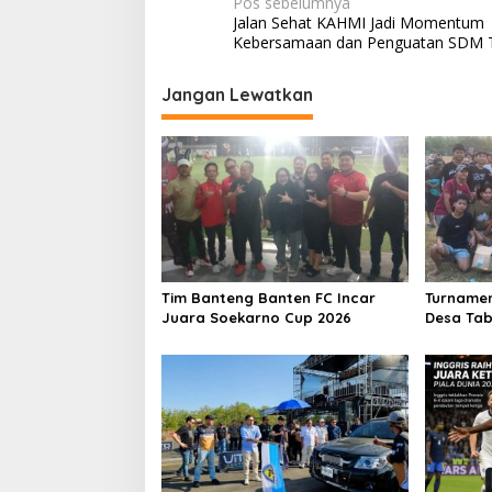
N
Pos sebelumnya
Jalan Sehat KAHMI Jadi Momentum
a
Kebersamaan dan Penguatan SDM 
v
i
Jangan Lewatkan
g
a
s
i
p
o
Tim Banteng Banten FC Incar
Turnamen
s
Juara Soekarno Cup 2026
Desa Taba
OVJ Azis
Kemenan