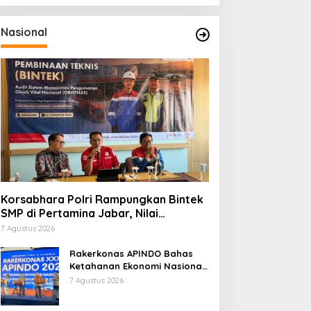
Nasional
Korsabhara Polri Rampungkan Bintek
SMP di Pertamina Jabar, Nilai
Pengamanan Capai 88,44 Persen
7 Agustus 2026
Rakerkonas APINDO Bahas
Ketahanan Ekonomi Nasional,
IMO Indonesia Soroti
7 Agustus 2026
Pentingnya Kolaborasi Lintas
Sektor