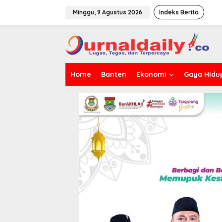
L
e
Minggu, 9 Agustus 2026
Indeks Berita
w
a
t
i
k
e
Home
Banten
Ekonomi
Gaya Hidu
k
o
n
t
e
n