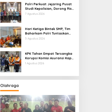
Polri Perkuat Jejaring Pusat
Studi Kepolisian, Dorong Riset
Jadi Dasar Kebijakan dan
7 Agustus 2026
Inovasi
Hari Ketiga Bintek SMP, Tim
Baharkam Polri Tuntaskan
Pemeriksaan Pola
5 Agustus 2026
Pengamanan Pertamina
Patra Niaga Jabar
KPK Tahan Empat Tersangka
Korupsi Komisi Asuransi Kapal
PT Pelni
1 Agustus 2026
Olahraga