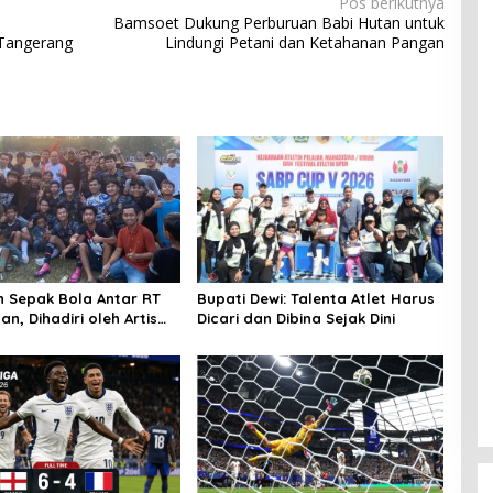
Pos berikutnya
Bamsoet Dukung Perburuan Babi Hutan untuk
Tangerang
Lindungi Petani dan Ketahanan Pangan
 Sepak Bola Antar RT
Bupati Dewi: Talenta Atlet Harus
n, Dihadiri oleh Artis
Dicari dan Dibina Sejak Dini
 Gagap, RT 001 Raih
gan