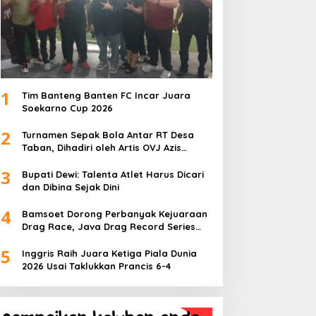
1
Tim Banteng Banten FC Incar Juara
Soekarno Cup 2026
2
Turnamen Sepak Bola Antar RT Desa
Taban, Dihadiri oleh Artis OVJ Azis
Gagap, RT 001 Raih Kemenangan
3
Bupati Dewi: Talenta Atlet Harus Dicari
dan Dibina Sejak Dini
4
Bamsoet Dorong Perbanyak Kejuaraan
Drag Race, Java Drag Record Series
2026 Jadi Ajang Pembinaan Talenta
5
Muda
Inggris Raih Juara Ketiga Piala Dunia
2026 Usai Taklukkan Prancis 6-4