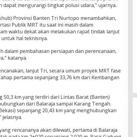
 dapat mengurangi tingkat polusi udara,” ujarnya.
shub) Provinsi Banten Tri Nurtopo menambahkan,
si Publik MRT itu saat ini masih dalam
am waktu dekat akan melakukan rapat tindak lanjut
untuk hal teknisnya.
sih dalam pembahasan persiapan dan perencanaan,
a,” katanya.
rencanakan, lanjut Tri, secara umum proyek MRT fase
p. Tahap pertama sepanjang 33,76 km dari Kembangan
50,3 km yang terdiri dari Lintas Barat (Banten)
ubungkan dari Balaraja sampai Karang Tengah.
 (Bekasi) sepanjang 20,43 km yang menghubungkan
 jelasnya.
ang rencananya akan dilewati, pertama di Balaraja
dak pada km 2+020 sepanjang 2,020 m, Pasir Gadung