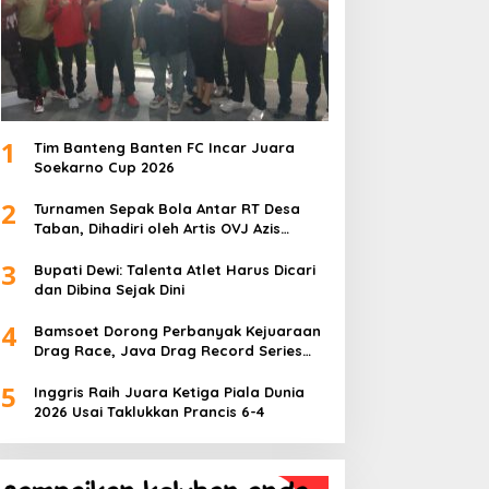
1
Tim Banteng Banten FC Incar Juara
Soekarno Cup 2026
2
Turnamen Sepak Bola Antar RT Desa
Taban, Dihadiri oleh Artis OVJ Azis
Gagap, RT 001 Raih Kemenangan
3
Bupati Dewi: Talenta Atlet Harus Dicari
dan Dibina Sejak Dini
4
Bamsoet Dorong Perbanyak Kejuaraan
Drag Race, Java Drag Record Series
2026 Jadi Ajang Pembinaan Talenta
5
Muda
Inggris Raih Juara Ketiga Piala Dunia
2026 Usai Taklukkan Prancis 6-4