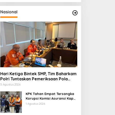
Nasional
Hari Ketiga Bintek SMP, Tim Baharkam
Polri Tuntaskan Pemeriksaan Pola
Pengamanan Pertamina Patra Niaga
5 Agustus 2026
Jabar
KPK Tahan Empat Tersangka
Korupsi Komisi Asuransi Kapal
PT Pelni
1 Agustus 2026