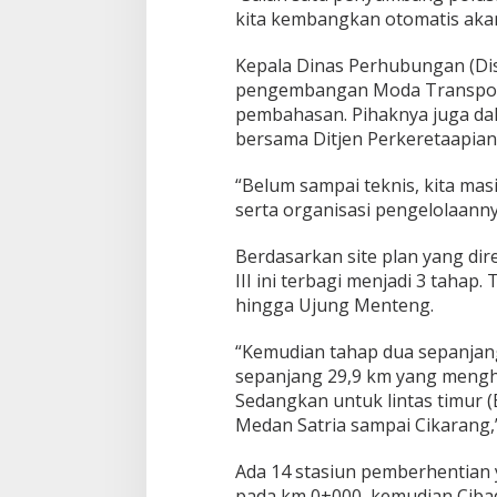
l
kita kembangkan otomatis akan
a
r
Kepala Dinas Perhubungan (Di
a
pengembangan Moda Transporta
j
pembahasan. Pihaknya juga dal
a
bersama Ditjen Perkeretaapian 
“Belum sampai teknis, kita ma
serta organisasi pengelolaanny
Berdasarkan site plan yang di
III ini terbagi menjadi 3 taha
hingga Ujung Menteng.
“Kemudian tahap dua sepanjang 
sepanjang 29,9 km yang mengh
Sedangkan untuk lintas timur
Medan Satria sampai Cikarang,”
Ada 14 stasiun pemberhentian y
pada km 0+000, kemudian Ciba