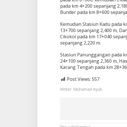
pada km 4+200 sepanjang 2,18
Bunder pada km 8+600 sepanja
Kemudian Stasiun Kadu pada k
13+700 sepanjang 2,400 m, Da
Cikokol pada km 17+040 sepan
sepanjang 2,220 m.
Stasiun Panunggangan pada km
24+100 sepanjang 2,360 m, Has
Karang Tengah pada km 28+360
Post Views:
557
Writer: Muhamad Ayub
Pos sebelumnya