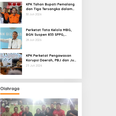
KPK Tahan Bupati Pemalang
dan Tiga Tersangka dalam
Kasus Dugaan Pemerasan
30 Juli 2026
Perketat Tata Kelola MBG,
BGN Suspen 833 SPPG,
Ratusan Di Antaranya
28 Juli 2026
Permanen
KPK Perketat Pengawasan
Korupsi Daerah, PBJ dan Jual
Beli Jabatan Jadi Target
25 Juli 2026
Utama
Olahraga