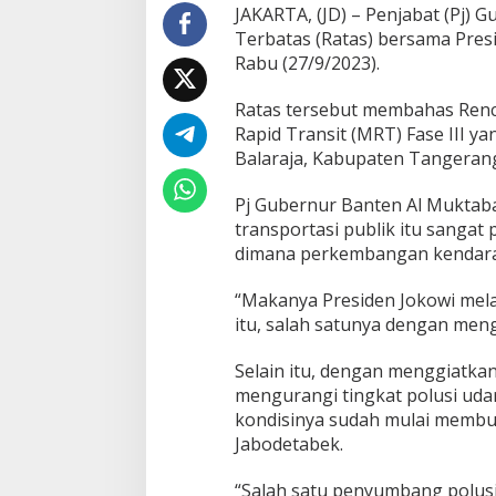
JAKARTA, (JD) – Penjabat (Pj)
s
P
Terbatas (Ratas) bersama Presi
e
Rabu (27/9/2023).
m
b
Ratas tersebut membahas Ren
a
Rapid Transit (MRT) Fase III y
n
g
Balaraja, Kabupaten Tangeran
u
n
Pj Gubernur Banten Al Mukt
a
transportasi publik itu sangat
n
dimana perkembangan kendaraan
M
R
T
“Makanya Presiden Jokowi mel
J
itu, salah satunya dengan meng
a
k
Selain itu, dengan menggiatka
a
r
mengurangi tingkat polusi uda
t
kondisinya sudah mulai membur
a
Jabodetabek.
-
B
“Salah satu penyumbang polusi u
a