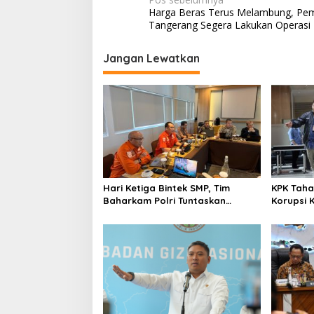
N
Harga Beras Terus Melambung, Pe
a
Tangerang Segera Lakukan Operasi 
v
i
Jangan Lewatkan
g
a
s
i
p
o
Hari Ketiga Bintek SMP, Tim
KPK Taha
s
Baharkam Polri Tuntaskan
Korupsi 
Pemeriksaan Pola Pengamanan
Pelni
Pertamina Patra Niaga Jabar