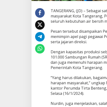
m
d
TANGERANG, (JD) – Sebagai satu
a
masyarakat Kota Tangerang, P
m
T
seluruh kebutuhan air bersih 
B
H
Pesan tersebut disampaikan Pen
a
memimpin apel pagi pegawai Pe
r
serta jajaran direksi.
u
s
P
Dengan kapasitas produksi seb
e
101.000 Sambungan Rumah (SR
r
dan juga memenuhi harapan mas
b
Pemerintah Kota Tangerang.
a
i
k
“Yang harus dilakukan, bagaima
i
harapan masyarakat,” ungkap 
P
kantor Perumda Tirta Benteng,
e
Selasa (16/1/2024).
l
a
y
Nurdin, juga menjelaskan, sal
a