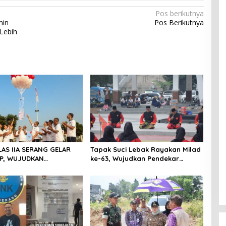
Pos berikutnya
min
Pos Berikutnya
Lebih
LAS IIA SERANG GELAR
Tapak Suci Lebak Rayakan Milad
P, WUJUDKAN
ke-63, Wujudkan Pendekar
ITAS DAN KEBERSAMAAN
Berkarakter Menuju Kancah
Dunia