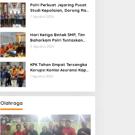
Polri Perkuat Jejaring Pusat
Studi Kepolisian, Dorong Riset
Jadi Dasar Kebijakan dan
7 Agustus 2026
Inovasi
Hari Ketiga Bintek SMP, Tim
Baharkam Polri Tuntaskan
Pemeriksaan Pola
5 Agustus 2026
Pengamanan Pertamina
Patra Niaga Jabar
KPK Tahan Empat Tersangka
Korupsi Komisi Asuransi Kapal
PT Pelni
1 Agustus 2026
Olahraga