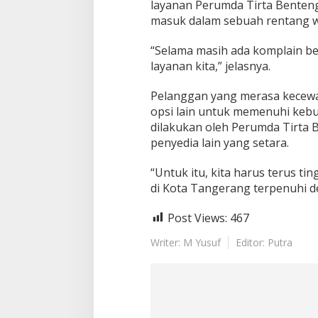
layanan Perumda Tirta Benten
n
masuk dalam sebuah rentang w
a
n
“Selama masih ada komplain ber
layanan kita,” jelasnya.
Pelanggan yang merasa kecewa,
opsi lain untuk memenuhi kebu
dilakukan oleh Perumda Tirta 
penyedia lain yang setara.
“Untuk itu, kita harus terus ti
di Kota Tangerang terpenuhi d
Post Views:
467
Writer: M Yusuf
Editor: Putra