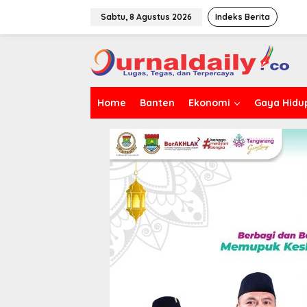
L
e
Sabtu, 8 Agustus 2026
Indeks Berita
w
a
t
i
k
e
Home
Banten
Ekonomi
Gaya Hidu
k
o
n
t
e
n