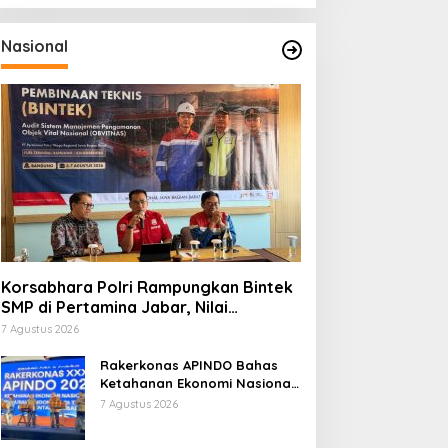
Nasional
Korsabhara Polri Rampungkan Bintek
SMP di Pertamina Jabar, Nilai
Pengamanan Capai 88,44 Persen
7 Agustus 2026
Rakerkonas APINDO Bahas
Ketahanan Ekonomi Nasional,
IMO Indonesia Soroti
7 Agustus 2026
Pentingnya Kolaborasi Lintas
Sektor