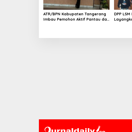
ATR/BPN Kabupaten Tangerang
DPP LSM 
Imbau Pemohon Aktif Pantau dan
Layangka
Laporkan Berkas Mandek
untuk M
BNK