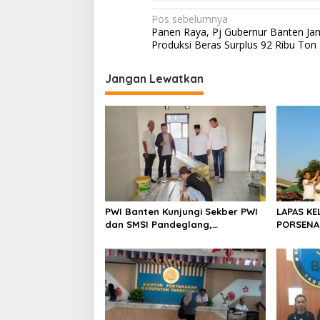
N
Pos sebelumnya
Panen Raya, Pj Gubernur Banten Ja
a
Produksi Beras Surplus 92 Ribu Ton 
v
i
Jangan Lewatkan
g
a
s
i
p
o
PWI Banten Kunjungi Sekber PWI
LAPAS KE
s
dan SMSI Pandeglang,
PORSENA
Momentum Percepat Konferensi
SPORTIF
Organisasi