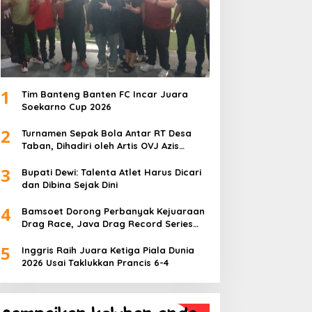
1
Tim Banteng Banten FC Incar Juara
Soekarno Cup 2026
2
Turnamen Sepak Bola Antar RT Desa
Taban, Dihadiri oleh Artis OVJ Azis
Gagap, RT 001 Raih Kemenangan
3
Bupati Dewi: Talenta Atlet Harus Dicari
dan Dibina Sejak Dini
4
Bamsoet Dorong Perbanyak Kejuaraan
Drag Race, Java Drag Record Series
2026 Jadi Ajang Pembinaan Talenta
5
Muda
Inggris Raih Juara Ketiga Piala Dunia
2026 Usai Taklukkan Prancis 6-4