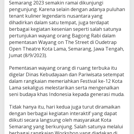
v
Semarang 2023 semakin ramai dikunjungi
a
pengunjung. Karena selain dengan adanya puluhan
l
tenant kuliner legendaris nusantara yang
K
dihadirkan dalam satu tempat, juga terdapat
o
berbagai kegiatan kesenian seperti salah satunya
t
a
pertunjukan wayang orang Bagong Rabi dalam
L
pementasan Wayang on The Street di Oudetrap
a
Open Theatre Kota Lama, Semarang, Jawa Tengah,
m
Jumat (8/9/2023).
a
S
e
Pementasan wayang orang di ruang terbuka itu
m
digelar Dinas Kebudayaan dan Pariwisata setempat
a
dalam rangkaian memeriahkan Festival ke-12 Kota
r
Lama sekaligus melestarikan serta mengenalkan
a
n
seni budaya khas Indonesia kepada generasi muda.
g
Tidak hanya itu, hari kedua juga turut diramaikan
dengan berbagai kegiatan interaktif yang dapat
diikuti secara langsung oleh masyarakat Kota
Semarang yang berkunjung. Salah satunya melalui
berbagai rangkaian Workshop yang diadakan di