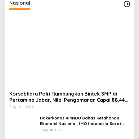
Nasional
Korsabhara Polri Rampungkan Bintek SMP di
Pertamina Jabar, Nilai Pengamanan Capai 88,44
Persen
7 Agustus 2026
Rakerkonas APINDO Bahas Ketahanan
Ekonomi Nasional, IMO Indonesia Soroti
Pentingnya Kolaborasi Lintas Sektor
7 Agustus 2026