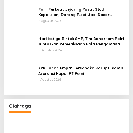
Polri Perkuat Jejaring Pusat Studi
Kepolisian, Dorong Riset Jadi Dasar
Kebijakan dan Inovasi
7 Agustus 2026
Hari Ketiga Bintek SMP, Tim Baharkam Polri
Tuntaskan Pemeriksaan Pola Pengamanan
Pertamina Patra Niaga Jabar
5 Agustus 2026
KPK Tahan Empat Tersangka Korupsi Komisi
Asuransi Kapal PT Pelni
1 Agustus 2026
Olahraga