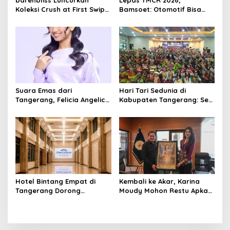
Koleksi Crush at First Swipe,
Bamsoet: Otomotif Bisa
Bidik Segmen K-Beauty
Majukan Pariwisata
Premium dengan Inovasi
Edukatif untuk Kenalkan
Transferproof dan Clean
Jakarta
Beauty
Suara Emas dari
Hari Tari Sedunia di
Tangerang, Felicia Angelica
Kabupaten Tangerang: Seni
Berjuang di Babak Top 8
yang Berbudaya dan
The Icon Indonesia
Budaya yang Berseni
Hotel Bintang Empat di
Kembali ke Akar, Karina
Tangerang Dorong
Moudy Mohon Restu Apkasi
Okupansi dan Konsumsi
Jelang Putri Indonesia 2026
Lewat Paket “One Stop
Vacation”