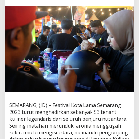
u
l
i
n
e
r
N
u
s
a
n
t
a
r
a
d
a
n
K
SEMARANG, (JD) – Festival Kota Lama Semarang
e
2023 turut menghadirkan sebanyak 53 tenant
s
e
kuliner legendaris dari seluruh penjuru nusantara.
r
Seiring matahari merunduk, aroma menggugah
u
selera mulai mengisi udara, memandu pengunjung
a