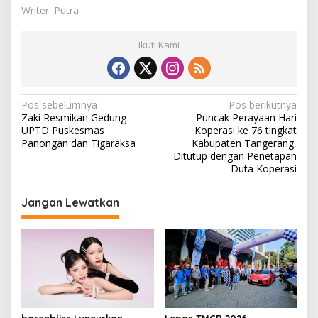
Writer: Putra
Ikuti Kami
N
Pos sebelumnya
Pos berikutnya
Zaki Resmikan Gedung
Puncak Perayaan Hari
a
UPTD Puskesmas
Koperasi ke 76 tingkat
v
Panongan dan Tigaraksa
Kabupaten Tangerang,
Ditutup dengan Penetapan
i
Duta Koperasi
g
Jangan Lewatkan
a
s
i
p
o
s
barenbliss Luncurkan
Lepas TMCR 2026,