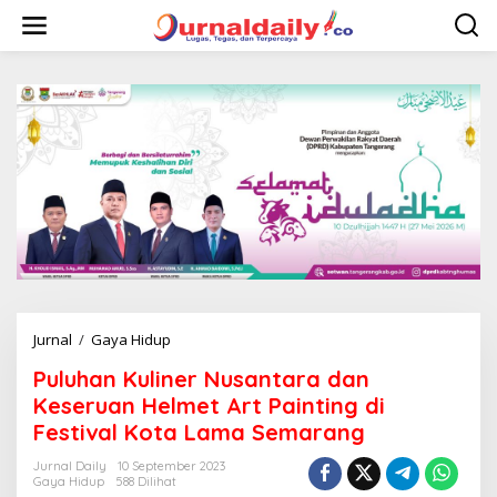
L
e
w
a
t
i
k
e
k
o
n
t
e
n
Jurnal
/
Gaya Hidup
P
u
Puluhan Kuliner Nusantara dan
l
u
Keseruan Helmet Art Painting di
h
Festival Kota Lama Semarang
a
n
Jurnal Daily
10 September 2023
K
Gaya Hidup
588 Dilihat