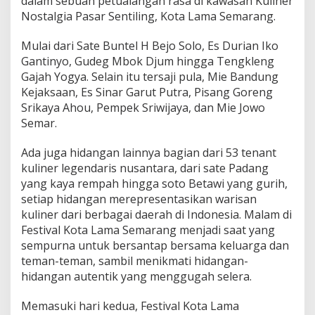
dalam sebuah petualangan rasa di kawasan Kuliner
n
Nostalgia Pasar Sentiling, Kota Lama Semarang.
H
e
l
Mulai dari Sate Buntel H Bejo Solo, Es Durian Iko
m
Gantinyo, Gudeg Mbok Djum hingga Tengkleng
e
Gajah Yogya. Selain itu tersaji pula, Mie Bandung
t
Kejaksaan, Es Sinar Garut Putra, Pisang Goreng
A
r
Srikaya Ahou, Pempek Sriwijaya, dan Mie Jowo
t
Semar.
P
a
Ada juga hidangan lainnya bagian dari 53 tenant
i
kuliner legendaris nusantara, dari sate Padang
n
t
yang kaya rempah hingga soto Betawi yang gurih,
i
setiap hidangan merepresentasikan warisan
n
kuliner dari berbagai daerah di Indonesia. Malam di
g
Festival Kota Lama Semarang menjadi saat yang
d
i
sempurna untuk bersantap bersama keluarga dan
F
teman-teman, sambil menikmati hidangan-
e
hidangan autentik yang menggugah selera.
s
t
Memasuki hari kedua, Festival Kota Lama
i