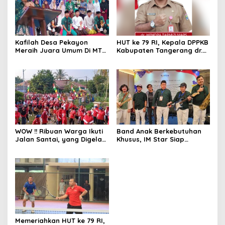
Kafilah Desa Pekayon
HUT ke 79 RI, Kepala DPPKB
Meraih Juara Umum Di MTQ
Kabupaten Tangerang dr.
Ke 13 Tingkat Kecamatan
Hendra Tarmizi Sebut
Sukadiri
‘Merdeka Stunting ‘
WOW !! Ribuan Warga Ikuti
Band Anak Berkebutuhan
Jalan Santai, yang Digelar
Khusus, IM Star Siap
Oleh Pemdes Mekar
Pecahkan Rekor Dunia dan
Kondang
Muri di Peringatan HUT ke-
79 RI Tingkat Tangsel
Memeriahkan HUT ke 79 RI,