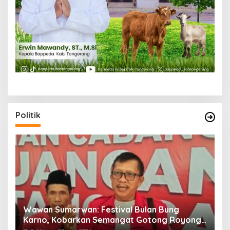
Politik
n
Wawan Sumarwan: Festival Bulan Bung
D
ga
Karno, Kobarkan Semangat Gotong Royong
H