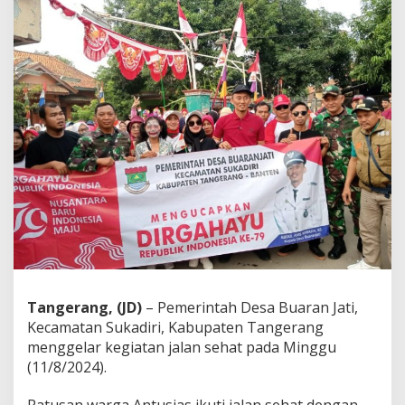
r
a
n
J
a
t
i
A
n
t
u
s
i
a
s
I
k
u
t
Tangerang, (JD)
– Pemerintah Desa Buaran Jati,
i
Kecamatan Sukadiri, Kabupaten Tangerang
J
a
menggelar kegiatan jalan sehat pada Minggu
l
(11/8/2024).
a
n