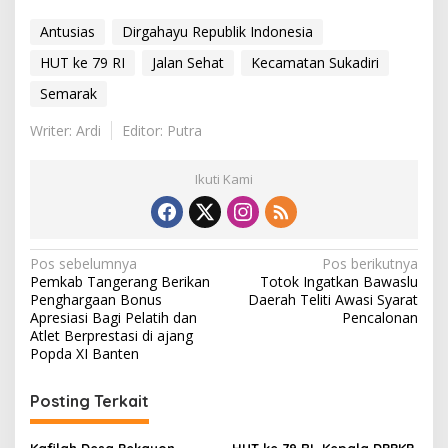
Antusias
Dirgahayu Republik Indonesia
HUT ke 79 RI
Jalan Sehat
Kecamatan Sukadiri
Semarak
Writer: Ardi
Editor: Putra
Ikuti Kami
N
Pos sebelumnya
Pos berikutnya
Pemkab Tangerang Berikan
Totok Ingatkan Bawaslu
a
Penghargaan Bonus
Daerah Teliti Awasi Syarat
v
Apresiasi Bagi Pelatih dan
Pencalonan
Atlet Berprestasi di ajang
i
Popda XI Banten
g
Posting Terkait
a
s
Kafilah Desa Pekayon
HUT ke 79 RI, Kepala DPPKB