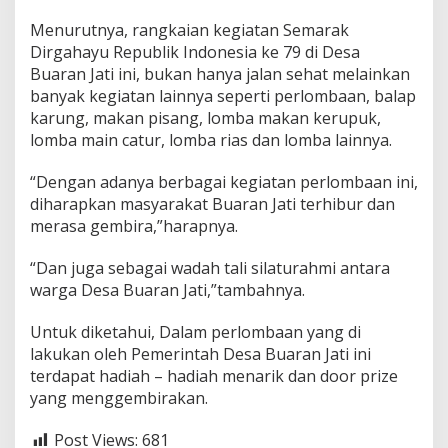
R
I
Menurutnya, rangkaian kegiatan Semarak
k
Dirgahayu Republik Indonesia ke 79 di Desa
e
Buaran Jati ini, bukan hanya jalan sehat melainkan
7
banyak kegiatan lainnya seperti perlombaan, balap
9
karung, makan pisang, lomba makan kerupuk,
lomba main catur, lomba rias dan lomba lainnya.
“Dengan adanya berbagai kegiatan perlombaan ini,
diharapkan masyarakat Buaran Jati terhibur dan
merasa gembira,”harapnya.
“Dan juga sebagai wadah tali silaturahmi antara
warga Desa Buaran Jati,”tambahnya.
Untuk diketahui, Dalam perlombaan yang di
lakukan oleh Pemerintah Desa Buaran Jati ini
terdapat hadiah – hadiah menarik dan door prize
yang menggembirakan.
Post Views:
681