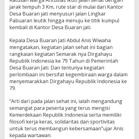
Ratusan warga Antusias ikuti jalan sehat dengan
S
jarak tempuh 3 Km, rute star di mulai dari Kantor
e
h
Desa Buaran jati menyusuri jalan Lingkar
a
Pabuaran leutik hingga menuju ke titik kumpul
t
kembali di Kantor Desa Buaran jati.
,
S
Kepala Desa Buaran Jati Abdul Anis Wiwaha
e
m
mengatakan, kegiatan jalan sehat ini bagian
a
rangkaian kegiatan Semarak nya Dirgahayu
r
Republik Indonesia ke 79 Tahun di Pemerintah
a
Desa Buaran Jati. Dan tentunya kegiatan
k
k
perlombaan ini bersifat kegembiraan warga dalam
a
menyemarakkan Dirgahayu Republik Indonesia ke
n
79.
D
i
“Arti dari pada jalan sehat ini, ialah mengandung
r
g
semangat para peserta yang terus mengisi
a
Kemerdekaan Republik Indonesia serta memiliki
h
filosofi kerja keras, solidaritas dan sportivitas
a
untuk terus membangun kebersamaan”ujar Anis
y
kepada wartawan.
u