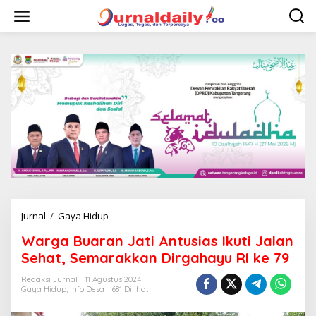
L
e
w
a
t
i
k
e
k
o
n
t
e
n
Jurnal
/
Gaya Hidup
W
a
Warga Buaran Jati Antusias Ikuti Jalan
r
g
Sehat, Semarakkan Dirgahayu RI ke 79
a
B
Redaksi Jurnal
11 Agustus 2024
Gaya Hidup
,
Info Desa
681 Dilihat
u
a