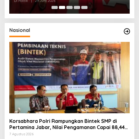
dan Kepedulian Sosial
F
Di Politik
|
29 Juni 2026
Di 
Nasional
Korsabhara Polri Rampungkan Bintek SMP di
Pertamina Jabar, Nilai Pengamanan Capai 88,44
Persen
7 Agustus 2026