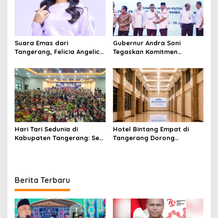
Beauty
Suara Emas dari
Gubernur Andra Soni
Tangerang, Felicia Angelica
Tegaskan Komitmen
Berjuang di Babak Top 8
Bangun Ekonomi Desa
The Icon Indonesia
Bersama APDESI Merah
Putih
Hari Tari Sedunia di
Hotel Bintang Empat di
Kabupaten Tangerang: Seni
Tangerang Dorong
yang Berbudaya dan
Okupansi dan Konsumsi
Budaya yang Berseni
Lewat Paket “One Stop
Vacation”
Berita Terbaru