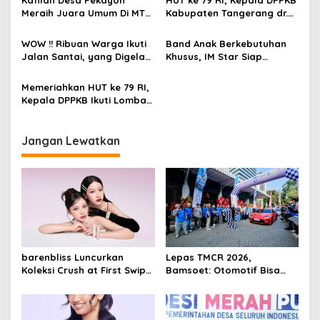
i
Meraih Juara Umum Di MTQ
Kabupaten Tangerang dr.
p
Ke 13 Tingkat Kecamatan
Hendra Tarmizi Sebut
Sukadiri
‘Merdeka Stunting ‘
WOW !! Ribuan Warga Ikuti
Band Anak Berkebutuhan
o
Jalan Santai, yang Digelar
Khusus, IM Star Siap
s
Oleh Pemdes Mekar
Pecahkan Rekor Dunia dan
Kondang
Muri di Peringatan HUT ke-
Memeriahkan HUT ke 79 RI,
79 RI Tingkat Tangsel
Kepala DPPKB Ikuti Lomba
Tenis Lapangan dalam POR
Pegawai
Jangan Lewatkan
barenbliss Luncurkan
Lepas TMCR 2026,
Koleksi Crush at First Swipe,
Bamsoet: Otomotif Bisa
Bidik Segmen K-Beauty
Majukan Pariwisata
Premium dengan Inovasi
Edukatif untuk Kenalkan
Transferproof dan Clean
Jakarta