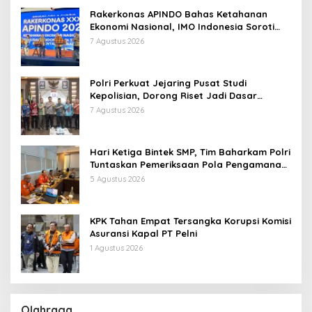
Rakerkonas APINDO Bahas Ketahanan
Ekonomi Nasional, IMO Indonesia Soroti
Pentingnya Kolaborasi Lintas Sektor
7 Agustus 2026
Polri Perkuat Jejaring Pusat Studi
Kepolisian, Dorong Riset Jadi Dasar
Kebijakan dan Inovasi
7 Agustus 2026
Hari Ketiga Bintek SMP, Tim Baharkam Polri
Tuntaskan Pemeriksaan Pola Pengamanan
Pertamina Patra Niaga Jabar
5 Agustus 2026
KPK Tahan Empat Tersangka Korupsi Komisi
Asuransi Kapal PT Pelni
1 Agustus 2026
Olahraga