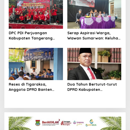
Kepercayaan Publik
Kepedulian Sosial
DPC PDI Perjuangan
Serap Aspirasi Warga,
Kabupaten Tangerang
Wawan Sumarwan: Keluhan
Hidupkan Api Perjuangan
Sampah, Pengangguran
Bung Karno Lewat Festival
hingga Bansos Mengemuka
Bulan Bung Karno
Reses di Tigaraksa,
Dua Tahun Berturut-turut
Anggota DPRD Banten
DPRD Kabupaten
Dicecar Persoalan UMKM,
Tangerang Raih Predikat
Infrastruktur Hingga
Zero Temuan, Ketua DPRD:
Persampahan
Integritas Jadi Kunci