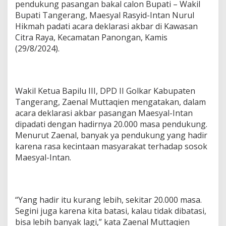
n
pendukung pasangan bakal calon Bupati – Wakil
t
Bupati Tangerang, Maesyal Rasyid-Intan Nurul
a
Hikmah padati acara deklarasi akbar di Kawasan
n
Citra Raya, Kecamatan Panongan, Kamis
I
r
(29/8/2024).
i
n
g
i
Wakil Ketua Bapilu III, DPD II Golkar Kabupaten
P
Tangerang, Zaenal Muttaqien mengatakan, dalam
e
n
acara deklarasi akbar pasangan Maesyal-Intan
d
dipadati dengan hadirnya 20.000 masa pendukung.
a
Menurut Zaenal, banyak ya pendukung yang hadir
f
karena rasa kecintaan masyarakat terhadap sosok
t
a
Maesyal-Intan.
r
K
P
U
“Yang hadir itu kurang lebih, sekitar 20.000 masa.
Segini juga karena kita batasi, kalau tidak dibatasi,
bisa lebih banyak lagi,” kata Zaenal Muttaqien