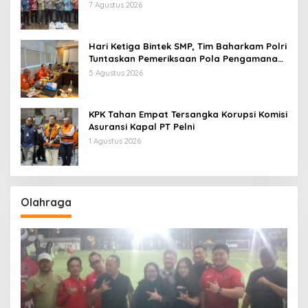
Kebijakan dan Inovasi
7 Agustus 2026
Hari Ketiga Bintek SMP, Tim Baharkam Polri
Tuntaskan Pemeriksaan Pola Pengamanan
Pertamina Patra Niaga Jabar
5 Agustus 2026
KPK Tahan Empat Tersangka Korupsi Komisi
Asuransi Kapal PT Pelni
1 Agustus 2026
Olahraga