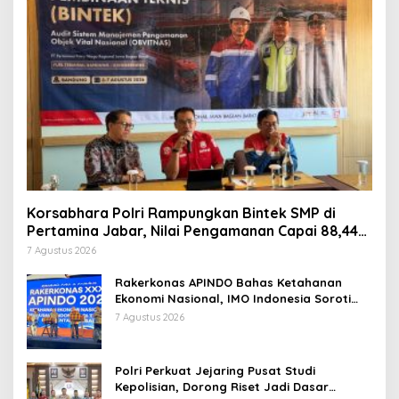
Korsabhara Polri Rampungkan Bintek SMP di
Pertamina Jabar, Nilai Pengamanan Capai 88,44
Persen
7 Agustus 2026
Rakerkonas APINDO Bahas Ketahanan
Ekonomi Nasional, IMO Indonesia Soroti
Pentingnya Kolaborasi Lintas Sektor
7 Agustus 2026
Polri Perkuat Jejaring Pusat Studi
Kepolisian, Dorong Riset Jadi Dasar