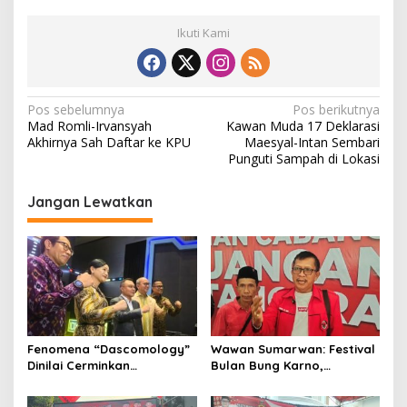
Ikuti Kami
N
Pos sebelumnya
Pos berikutnya
Mad Romli-Irvansyah
Kawan Muda 17 Deklarasi
a
Akhirnya Sah Daftar ke KPU
Maesyal-Intan Sembari
v
Punguti Sampah di Lokasi
i
Jangan Lewatkan
g
a
s
i
p
o
Fenomena “Dascomology”
Wawan Sumarwan: Festival
s
Dinilai Cerminkan
Bulan Bung Karno,
Pentingnya Komunikasi
Kobarkan Semangat
Politik dalam Menjaga
Gotong Royong dan