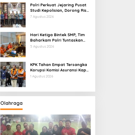
Polri Perkuat Jejaring Pusat
Studi Kepolisian, Dorong Riset
Jadi Dasar Kebijakan dan
7 Agustus 2026
Inovasi
Hari Ketiga Bintek SMP, Tim
Baharkam Polri Tuntaskan
Pemeriksaan Pola
5 Agustus 2026
Pengamanan Pertamina
Patra Niaga Jabar
KPK Tahan Empat Tersangka
Korupsi Komisi Asuransi Kapal
PT Pelni
1 Agustus 2026
Olahraga