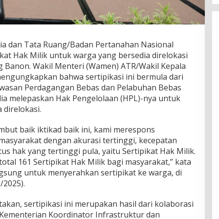
ia dan Tata Ruang/Badan Pertanahan Nasional
at Hak Milik untuk warga yang bersedia direlokasi
g Banon. Wakil Menteri (Wamen) ATR/Wakil Kepala
ngungkapkan bahwa sertipikasi ini bermula dari
awasan Perdagangan Bebas dan Pelabuhan Bebas
dia melepaskan Hak Pengelolaan (HPL)-nya untuk
direlokasi.
t baik iktikad baik ini, kami merespons
masyarakat dengan akurasi tertinggi, kecepatan
tus hak yang tertinggi pula, yaitu Sertipikat Hak Milik.
total 161 Sertipikat Hak Milik bagi masyarakat,” kata
sung untuk menyerahkan sertipikat ke warga, di
/2025).
, sertipikasi ini merupakan hasil dari kolaborasi
Kementerian Koordinator Infrastruktur dan