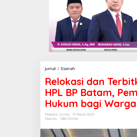
Jurnal
/
Daerah
R
e
Relokasi dan Terbi
l
o
HPL BP Batam, Peme
k
a
Hukum bagi Warg
s
i
d
Redaksi Jurnal
19 Maret 2025
a
Daerah
1084 Dilihat
n
T
e