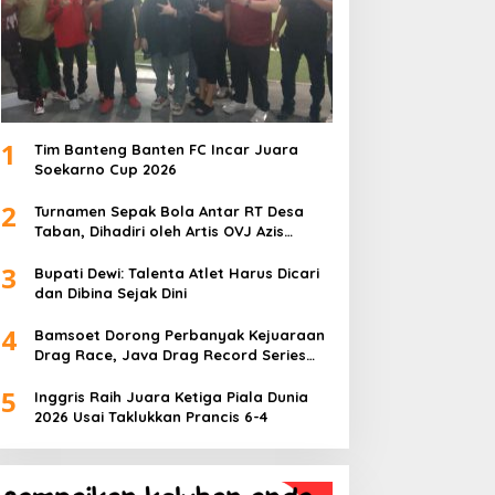
1
Tim Banteng Banten FC Incar Juara
Soekarno Cup 2026
2
Turnamen Sepak Bola Antar RT Desa
Taban, Dihadiri oleh Artis OVJ Azis
Gagap, RT 001 Raih Kemenangan
3
Bupati Dewi: Talenta Atlet Harus Dicari
dan Dibina Sejak Dini
4
Bamsoet Dorong Perbanyak Kejuaraan
Drag Race, Java Drag Record Series
2026 Jadi Ajang Pembinaan Talenta
5
Muda
Inggris Raih Juara Ketiga Piala Dunia
2026 Usai Taklukkan Prancis 6-4