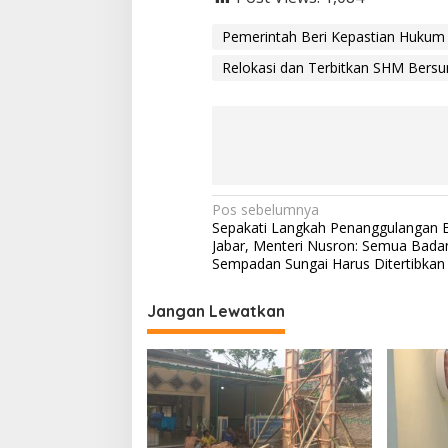
a
n
Pemerintah Beri Kepastian Huku
g
Relokasi dan Terbitkan SHM Bers
N
Pos sebelumnya
Sepakati Langkah Penanggulangan Ba
a
Jabar, Menteri Nusron: Semua Bada
v
Sempadan Sungai Harus Ditertibkan
i
Jangan Lewatkan
g
a
s
i
p