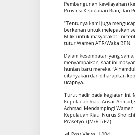
Pembangunan Kewilayahan (Kem
p
a
Provinsi Kepulauan Riau, dan 
s
t
“Tentunya kami juga mengucap
i
berkenan untuk melepaskan se
a
Milik untuk masyarakat. Ini ten
n
H
tutur Wamen ATR/Waka BPN.
u
k
Dalam kesempatan yang sama,
u
menyampaikan, saat ini masyar
m
hunian baru mereka. “Alhamdul
b
a
ditanyakan dan diharapkan kepa
g
ucapnya.
i
W
Turut hadir pada kegiatan ini, 
a
Kepulauan Riau, Ansar Ahmad; 
r
g
Achmad. Mendampingi Wamen A
a
Kepulauan Riau, Nurus Sholich
R
Prasetyo. (JM/RT/RZ)
e
m
Post Views:
1,084
p