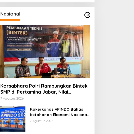
Nasional
Korsabhara Polri Rampungkan Bintek
SMP di Pertamina Jabar, Nilai
Pengamanan Capai 88,44 Persen
7 Agustus 2026
Rakerkonas APINDO Bahas
Ketahanan Ekonomi Nasional,
IMO Indonesia Soroti
7 Agustus 2026
Pentingnya Kolaborasi Lintas
Sektor