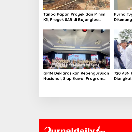
o
s
Tanpa Papan Proyek dan Minim
Purna Tu
K3, Proyek SAB di Bojongloa
Dikenang
Cisoka Disorot
Bijaksan
Generasi
GPIM Deklarasikan Kepengurusan
720 ASN 
Nasional, Siap Kawal Program
Diangkat
Pemerintah dan Bidik
Birokras
Kemenangan Prabowo 2029
dengan 