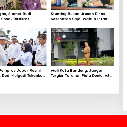
gas, Slamet Budi
Stunting Bukan Urusan Dinas
 Sosok Birokrat
Kesehatan Saja, Wabup Intan
a Panutan Lintas
Sentil Fenomena ‘Lost Contact’
 ASN
Posyandu
Pemprov Jabar Resmi
Wali Kota Bandung: Jangan
, Dedi Mulyadi Tekankan
Tergiur Taruhan Piala Dunia, ASN
i Cepat dan Dekat
Terlibat Terancam Sanksi Berat
Rakyat