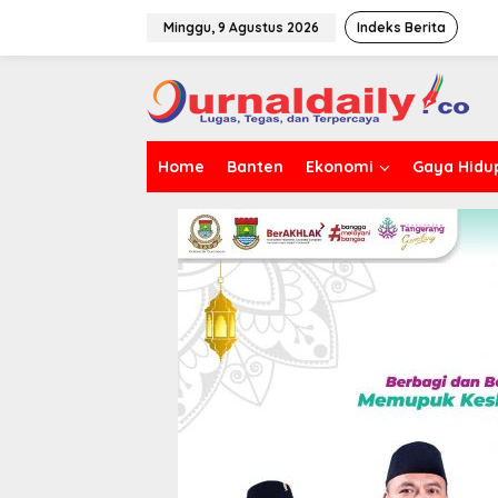
L
e
Minggu, 9 Agustus 2026
Indeks Berita
w
a
t
i
k
e
Home
Banten
Ekonomi
Gaya Hidu
k
o
n
t
e
n