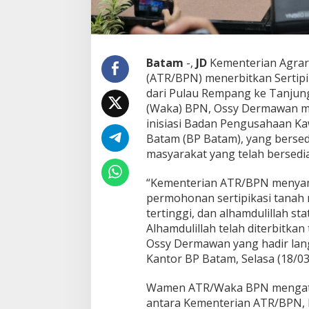
L
B
P
B
a
Batam
-,
JD
Kementerian Agrar
t
(ATR/BPN) menerbitkan Sertipik
a
dari Pulau Rempang ke Tanjun
m
(Waka) BPN, Ossy Dermawan me
,
P
inisiasi Badan Pengusahaan K
e
Batam (BP Batam), yang berse
m
masyarakat yang telah bersedia 
e
r
“Kementerian ATR/BPN menyambu
i
n
permohonan sertipikasi tanah 
t
tertinggi, dan alhamdulillah sta
a
Alhamdulillah telah diterbitkan 
h
Ossy Dermawan yang hadir lang
B
e
Kantor BP Batam, Selasa (18/03
r
i
Wamen ATR/Waka BPN mengatakan
K
antara Kementerian ATR/BPN, 
e