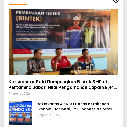
Korsabhara Polri Rampungkan Bintek SMP di
Pertamina Jabar, Nilai Pengamanan Capai 88,44
Persen
7 Agustus 2026
Rakerkonas APINDO Bahas Ketahanan
Ekonomi Nasional, IMO Indonesia Soroti
Pentingnya Kolaborasi Lintas Sektor
7 Agustus 2026