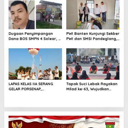
Minim Transparansi
Dugaan Penyimpangan
PWI Banten Kunjungi Sekber
Dana BOS SMPN 4 Solear, L
PWI dan SMSI Pandeglang,
Tamba: Ada Anggaran
Momentum Percepat
Janggal Hingga Ratusan
Konferensi Organisasi
Juta
LAPAS KELAS IIA SERANG
Tapak Suci Lebak Rayakan
GELAR PORSENAP,
Milad ke-63, Wujudkan
WUJUDKAN SPORTIFITAS
Pendekar Berkarakter
DAN KEBERSAMAAN
Menuju Kancah Dunia