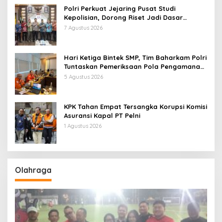
Polri Perkuat Jejaring Pusat Studi
Kepolisian, Dorong Riset Jadi Dasar
Kebijakan dan Inovasi
7 Agustus 2026
Hari Ketiga Bintek SMP, Tim Baharkam Polri
Tuntaskan Pemeriksaan Pola Pengamanan
Pertamina Patra Niaga Jabar
5 Agustus 2026
KPK Tahan Empat Tersangka Korupsi Komisi
Asuransi Kapal PT Pelni
1 Agustus 2026
Olahraga