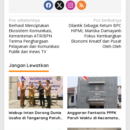
N
Pos sebelumnya
Pos berikutnya
Berhasil Menciptakan
Dilantik Sebagai Ketum BPC
a
Ekosistem Komunikasi,
HIPMI, Mariska Damayanti
v
Kementerian ATR/BPN
Fokus Kembangkan
Terima Penghargaan
Ekonomi Kreatif dan Pusat
i
Pelayanan dan Komunikasi
Oleh-Oleh
Publik dari Inews TV
g
a
Jangan Lewatkan
s
i
p
o
s
Wabup Intan Dorong Dunia
Anggaran Fantastis PPPK
Usaha di Tangerang Patuh
Paruh Waktu di Kecamatan
Kelola Limbah Domestik
Kemiri Tembus Rp286 Juta,
Kaperwil Banten Soroti