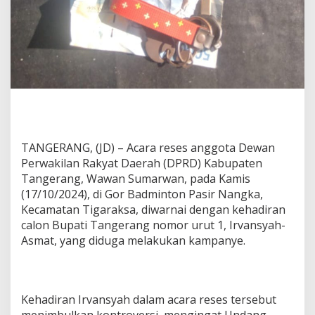
n
y
e
C
a
l
o
n
B
u
p
a
TANGERANG, (JD) – Acara reses anggota Dewan
t
Perwakilan Rakyat Daerah (DPRD) Kabupaten
i
Tangerang, Wawan Sumarwan, pada Kamis
(17/10/2024), di Gor Badminton Pasir Nangka,
Kecamatan Tigaraksa, diwarnai dengan kehadiran
calon Bupati Tangerang nomor urut 1, Irvansyah-
Asmat, yang diduga melakukan kampanye.
Kehadiran Irvansyah dalam acara reses tersebut
menimbulkan kontroversi, mengingat Undang-