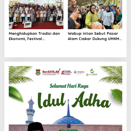
Transferproof dan Clean
Masalah Sosial
Beauty
Menghidupkan Tradisi dan
Wabup Intan Sebut Pasar
Ekonomi, Festival
Alam Ciakar Dukung UMKM
Muharram Cengkok
Lokal dan Pertumbuhan
Memberdayakan UMKM
Ekonomi
Lokal dan Literasi Sosial