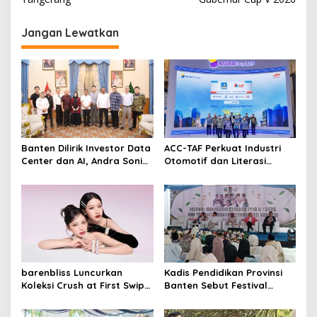
v
i
Jangan Lewatkan
g
a
s
i
p
o
Banten Dilirik Investor Data
ACC-TAF Perkuat Industri
s
Center dan AI, Andra Soni
Otomotif dan Literasi
Siapkan Dukungan
Keuangan melalui GIIAS
Infrastruktur
2026
barenbliss Luncurkan
Kadis Pendidikan Provinsi
Koleksi Crush at First Swipe,
Banten Sebut Festival
Bidik Segmen K-Beauty
Muharram Cengkok Mampu
Premium dengan Inovasi
Bangkitkan Ekonomi dan