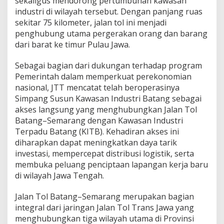
sekaligus mendorong pertumbuhan kawasan
n
industri di wilayah tersebut. Dengan panjang ruas
g
a
sekitar 75 kilometer, jalan tol ini menjadi
n
penghubung utama pergerakan orang dan barang
K
dari barat ke timur Pulau Jawa.
a
w
Sebagai bagian dari dukungan terhadap program
a
s
Pemerintah dalam memperkuat perekonomian
a
nasional, JTT mencatat telah beroperasinya
n
Simpang Susun Kawasan Industri Batang sebagai
I
akses langsung yang menghubungkan Jalan Tol
n
d
Batang–Semarang dengan Kawasan Industri
u
Terpadu Batang (KITB). Kehadiran akses ini
s
diharapkan dapat meningkatkan daya tarik
t
investasi, mempercepat distribusi logistik, serta
r
membuka peluang penciptaan lapangan kerja baru
i
d
di wilayah Jawa Tengah.
i
J
Jalan Tol Batang–Semarang merupakan bagian
a
integral dari jaringan Jalan Tol Trans Jawa yang
w
menghubungkan tiga wilayah utama di Provinsi
a