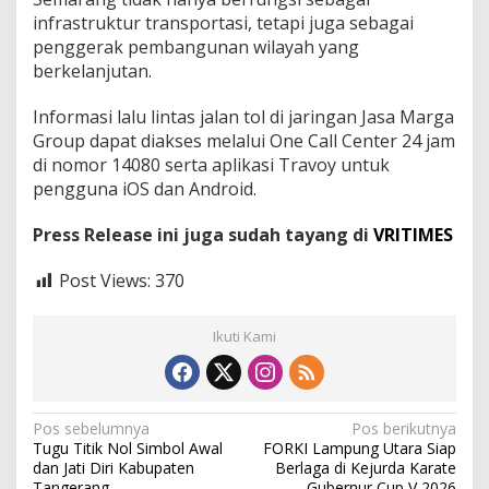
infrastruktur transportasi, tetapi juga sebagai
penggerak pembangunan wilayah yang
berkelanjutan.
Informasi lalu lintas jalan tol di jaringan Jasa Marga
Group dapat diakses melalui One Call Center 24 jam
di nomor 14080 serta aplikasi Travoy untuk
pengguna iOS dan Android.
Press Release ini juga sudah tayang di
VRITIMES
Post Views:
370
Ikuti Kami
N
Pos sebelumnya
Pos berikutnya
Tugu Titik Nol Simbol Awal
FORKI Lampung Utara Siap
a
dan Jati Diri Kabupaten
Berlaga di Kejurda Karate
Tangerang
Gubernur Cup V 2026