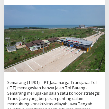
n
g
–
S
e
m
a
r
a
n
g
D
o
r
o
n
g
P
e
Semarang (14/01) – PT Jasamarga Transjawa Tol
n
(JTT) menegaskan bahwa Jalan Tol Batang–
g
e
Semarang merupakan salah satu koridor strategis
m
Trans Jawa yang berperan penting dalam
b
mendukung konektivitas wilayah Jawa Tengah
a