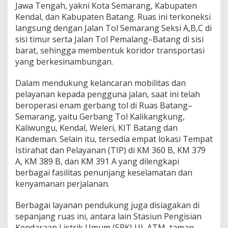
T
Jawa Tengah, yakni Kota Semarang, Kabupaten
e
Kendal, dan Kabupaten Batang. Ruas ini terkoneksi
n
langsung dengan Jalan Tol Semarang Seksi A,B,C di
g
sisi timur serta Jalan Tol Pemalang–Batang di sisi
a
h
barat, sehingga membentuk koridor transportasi
yang berkesinambungan.
Dalam mendukung kelancaran mobilitas dan
pelayanan kepada pengguna jalan, saat ini telah
beroperasi enam gerbang tol di Ruas Batang–
Semarang, yaitu Gerbang Tol Kalikangkung,
Kaliwungu, Kendal, Weleri, KIT Batang dan
Kandeman. Selain itu, tersedia empat lokasi Tempat
Istirahat dan Pelayanan (TIP) di KM 360 B, KM 379
A, KM 389 B, dan KM 391 A yang dilengkapi
berbagai fasilitas penunjang keselamatan dan
kenyamanan perjalanan.
Berbagai layanan pendukung juga disiagakan di
sepanjang ruas ini, antara lain Stasiun Pengisian
Kendaraan Listrik Umum (SPKLU), ATM, taman