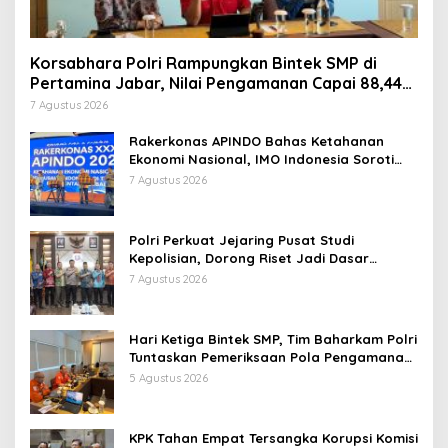
Korsabhara Polri Rampungkan Bintek SMP di
Pertamina Jabar, Nilai Pengamanan Capai 88,44
Persen
7 Agustus 2026
Rakerkonas APINDO Bahas Ketahanan
Ekonomi Nasional, IMO Indonesia Soroti
Pentingnya Kolaborasi Lintas Sektor
7 Agustus 2026
Polri Perkuat Jejaring Pusat Studi
Kepolisian, Dorong Riset Jadi Dasar
Kebijakan dan Inovasi
7 Agustus 2026
Hari Ketiga Bintek SMP, Tim Baharkam Polri
Tuntaskan Pemeriksaan Pola Pengamanan
Pertamina Patra Niaga Jabar
5 Agustus 2026
KPK Tahan Empat Tersangka Korupsi Komisi