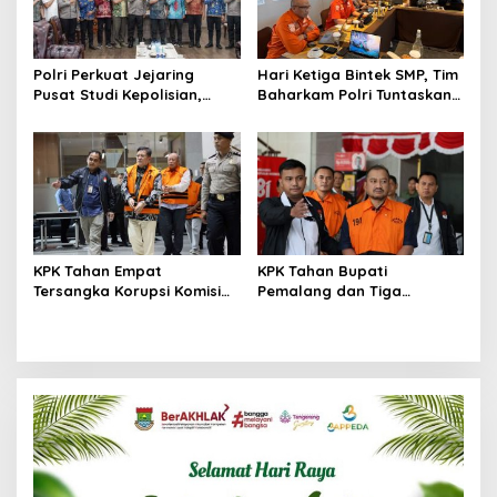
Polri Perkuat Jejaring
Hari Ketiga Bintek SMP, Tim
Pusat Studi Kepolisian,
Baharkam Polri Tuntaskan
Dorong Riset Jadi Dasar
Pemeriksaan Pola
Kebijakan dan Inovasi
Pengamanan Pertamina
Patra Niaga Jabar
KPK Tahan Empat
KPK Tahan Bupati
Tersangka Korupsi Komisi
Pemalang dan Tiga
Asuransi Kapal PT Pelni
Tersangka dalam Kasus
Dugaan Pemerasan