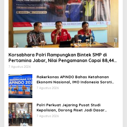
Korsabhara Polri Rampungkan Bintek SMP di
Pertamina Jabar, Nilai Pengamanan Capai 88,44
Persen
7 Agustus 2026
Rakerkonas APINDO Bahas Ketahanan
Ekonomi Nasional, IMO Indonesia Soroti
Pentingnya Kolaborasi Lintas Sektor
7 Agustus 2026
Polri Perkuat Jejaring Pusat Studi
Kepolisian, Dorong Riset Jadi Dasar
Kebijakan dan Inovasi
7 Agustus 2026