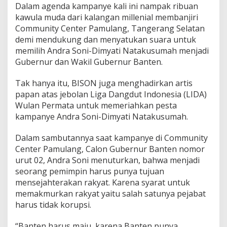
a
Dalam agenda kampanye kali ini nampak ribuan
-
kawula muda dari kalangan millenial membanjiri
D
Community Center Pamulang, Tangerang Selatan
i
m
demi mendukung dan menyatukan suara untuk
y
memilih Andra Soni-Dimyati Natakusumah menjadi
a
Gubernur dan Wakil Gubernur Banten.
t
i
Tak hanya itu, BISON juga menghadirkan artis
S
a
papan atas jebolan Liga Dangdut Indonesia (LIDA)
n
Wulan Permata untuk memeriahkan pesta
g
kampanye Andra Soni-Dimyati Natakusumah.
a
t
Dalam sambutannya saat kampanye di Community
M
e
Center Pamulang, Calon Gubernur Banten nomor
r
urut 02, Andra Soni menuturkan, bahwa menjadi
a
seorang pemimpin harus punya tujuan
k
mensejahterakan rakyat. Karena syarat untuk
y
memakmurkan rakyat yaitu salah satunya pejabat
a
t
harus tidak korupsi.
“Banten harus maju, karena Banten punya