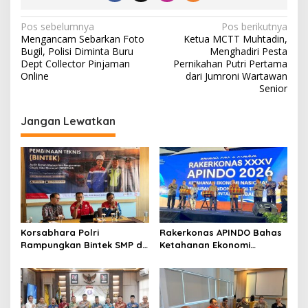
N
Pos sebelumnya
Pos berikutnya
Mengancam Sebarkan Foto
Ketua MCTT Muhtadin,
a
Bugil, Polisi Diminta Buru
Menghadiri Pesta
v
Dept Collector Pinjaman
Pernikahan Putri Pertama
Online
dari Jumroni Wartawan
i
Senior
g
Jangan Lewatkan
a
s
i
p
o
s
Korsabhara Polri
Rakerkonas APINDO Bahas
Rampungkan Bintek SMP di
Ketahanan Ekonomi
Pertamina Jabar, Nilai
Nasional, IMO Indonesia
Pengamanan Capai 88,44
Soroti Pentingnya
Persen
Kolaborasi Lintas Sektor